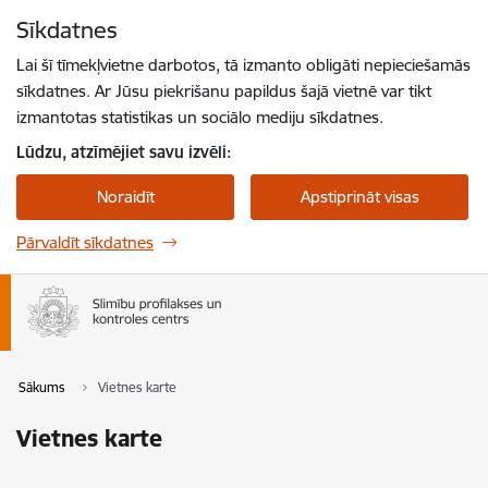
Pāriet uz lapas saturu
Sīkdatnes
Spied
lai meklētu
Enter
Lai šī tīmekļvietne darbotos, tā izmanto obligāti nepieciešamās
sīkdatnes. Ar Jūsu piekrišanu papildus šajā vietnē var tikt
izmantotas statistikas un sociālo mediju sīkdatnes.
Lūdzu, atzīmējiet savu izvēli:
Noraidīt
Apstiprināt visas
Pārvaldīt sīkdatnes
Sākums
Vietnes karte
Vietnes karte