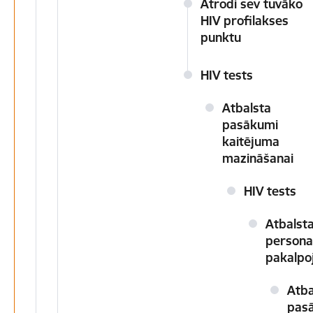
Atrodi sev tuvāko
HIV profilakses
punktu
HIV tests
Atbalsta
pasākumi
kaitējuma
mazināšanai
HIV tests
Atbalst
persona
pakalpo
Atba
pas