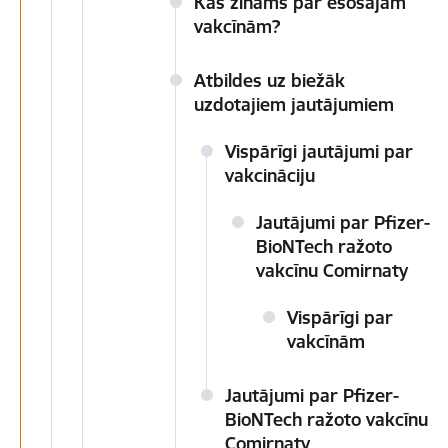
Kas zināms par esošajām
vakcīnām?
Atbildes uz biežāk
uzdotajiem jautājumiem
Vispārīgi jautājumi par
vakcināciju
Jautājumi par Pfizer-
BioNTech ražoto
vakcīnu Comirnaty
Vispārīgi par
vakcīnām
Jautājumi par Pfizer-
BioNTech ražoto vakcīnu
Comirnaty