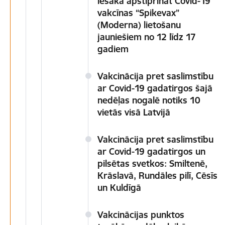
iesaka apstiprināt Covid-19
vakcīnas “Spikevax”
(Moderna) lietošanu
jauniešiem no 12 līdz 17
gadiem
Vakcinācija pret saslimstību
ar Covid-19 gadatirgos šajā
nedēļas nogalē notiks 10
vietās visā Latvijā
Vakcinācija pret saslimstību
ar Covid-19 gadatirgos un
pilsētas svetkos: Smiltenē,
Krāslavā, Rundāles pilī, Cēsīs
un Kuldīgā
Vakcinācijas punktos