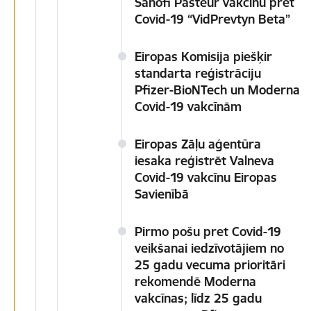
Sanofi Pasteur vakcīnu pret
Covid-19 “VidPrevtyn Beta”
Eiropas Komisija piešķir
standarta reģistrāciju
Pfizer-BioNTech un Moderna
Covid-19 vakcīnām
Eiropas Zāļu aģentūra
iesaka reģistrēt Valneva
Covid-19 vakcīnu Eiropas
Savienībā
Pirmo pošu pret Covid-19
veikšanai iedzīvotājiem no
25 gadu vecuma prioritāri
rekomendē Moderna
vakcīnas; līdz 25 gadu