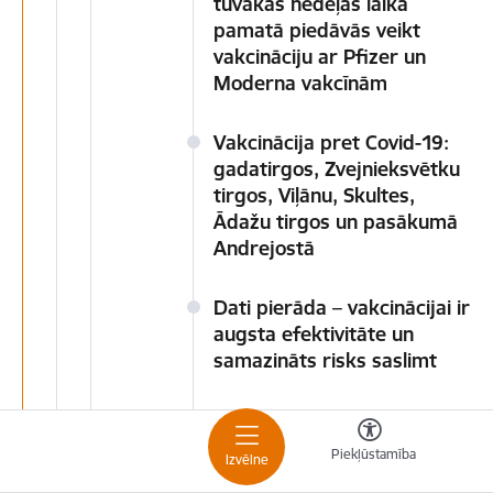
tuvākās nedēļas laikā
pamatā piedāvās veikt
vakcināciju ar Pfizer un
Moderna vakcīnām
Vakcinācija pret Covid-19:
gadatirgos, Zvejnieksvētku
tirgos, Viļānu, Skultes,
Ādažu tirgos un pasākumā
Andrejostā
Dati pierāda – vakcinācijai ir
augsta efektivitāte un
samazināts risks saslimt
Viena vakcīnas deva Covid-
19 pārslimojušajiem būs
Piekļūstamība
Izvēlne
pielīdzināta pilnam