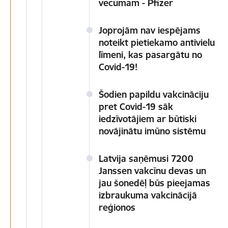
vecumam - Pfizer
Joprojām nav iespējams
noteikt pietiekamo antivielu
līmeni, kas pasargātu no
Covid-19!
Šodien papildu vakcināciju
pret Covid-19 sāk
iedzīvotājiem ar būtiski
novājinātu imūno sistēmu
Latvija saņēmusi 7200
Janssen vakcīnu devas un
jau šonedēļ būs pieejamas
izbraukuma vakcinācijā
reģionos