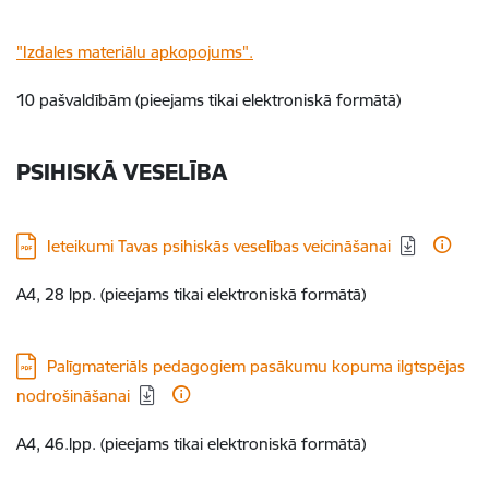
"Izdales materiālu apkopojums".
10 pašvaldībām (pieejams tikai elektroniskā formātā)
PSIHISKĀ VESELĪBA
Lejupielādēt:
Ieteikumi Tavas psihiskās veselības veicināšanai
A4, 28 lpp. (pieejams tikai elektroniskā formātā)
Lejupielādēt:
Palīgmateriāls pedagogiem pasākumu kopuma ilgtspējas
nodrošināšanai
A4, 46.lpp. (pieejams tikai elektroniskā formātā)