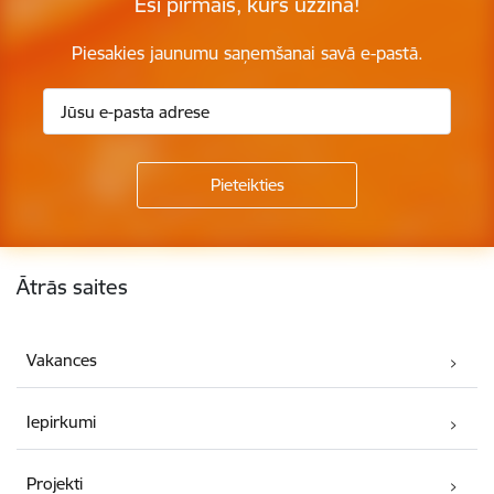
Esi pirmais, kurš uzzina!
Piesakies jaunumu saņemšanai savā e-pastā.
Kājene
Ātrās saites
Vakances
Iepirkumi
Projekti