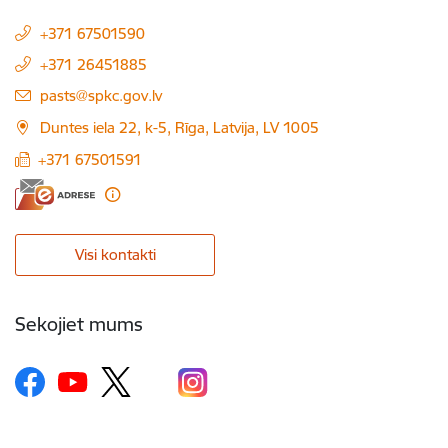
+371 67501590
+371 26451885
E-pasts:
pasts@spkc.gov.lv
Duntes iela 22, k-5, Rīga, Latvija, LV 1005
+371 67501591
Visi kontakti
Sekojiet mums