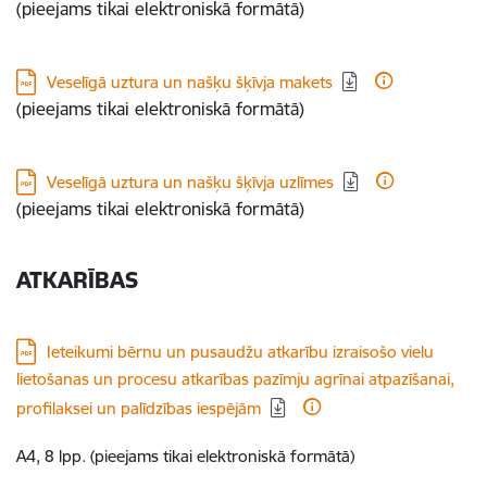
(pieejams tikai elektroniskā formātā)
Lejupielādēt:
Veselīgā uztura un našķu šķīvja makets
(pieejams tikai elektroniskā formātā)
Lejupielādēt:
Veselīgā uztura un našķu šķīvja uzlīmes
(pieejams tikai elektroniskā formātā)
ATKARĪBAS
Lejupielādēt:
Ieteikumi bērnu un pusaudžu atkarību izraisošo vielu
lietošanas un procesu atkarības pazīmju agrīnai atpazīšanai,
profilaksei un palīdzības iespējām
A4, 8 lpp. (pieejams tikai elektroniskā formātā)