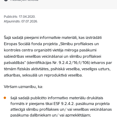
Publicēts: 17.04.2020.
Atjaunināts: 07.07.2026.
Šajā sadaļā pieejami informatīvie materiāli, kas izstrādāti
Eiropas Sociālā fonda projekta „Slimību profilakses un
kontroles centra organizēti vietēja mēroga pasākumi
sabiedrības veselības veicināšanai un slimību profilaksei
pašvaldībās” (identifikācijas Nr. 9.2.4.2/16/I/106) ietvaros par
tēmām fiziskās aktivtiātes, psihiskā veselība, veselīgss uzturs,
atkarības, seksuālā un reproduktīvā veselība.
Vēršam uzmanību, ka:
šajā sadaļā publicēto informatīvo materiālu drukātais
formāts ir pieejams tikai ESF 9.2.4.2. pasākuma projekta
attiecīgā slimību profilakses un/ vai veselības veicināšanas
pasākuma dalībniekam un/ vai apmeklētājam;