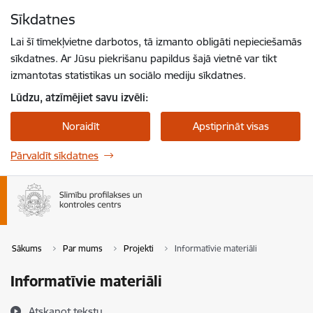
Pāriet uz lapas saturu
Sīkdatnes
Spied
lai meklētu
Enter
Lai šī tīmekļvietne darbotos, tā izmanto obligāti nepieciešamās
sīkdatnes. Ar Jūsu piekrišanu papildus šajā vietnē var tikt
izmantotas statistikas un sociālo mediju sīkdatnes.
Lūdzu, atzīmējiet savu izvēli:
Noraidīt
Apstiprināt visas
Pārvaldīt sīkdatnes
Sākums
Par mums
Projekti
Informatīvie materiāli
Informatīvie materiāli
Atskaņot tekstu