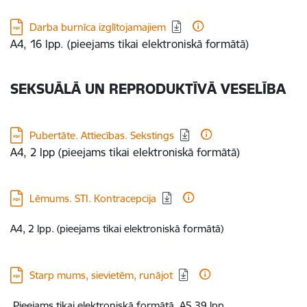
Lejupielādēt:
Darba burnīca izglītojamajiem
A4, 16 lpp. (pieejams tikai elektroniskā formātā)
SEKSUĀLĀ UN REPRODUKTĪVĀ VESELĪBA
Lejupielādēt:
Pubertāte. Attiecības. Sekstings
A4, 2 lpp (pieejams tikai elektroniskā formātā)
Lejupielādēt:
Lēmums. STI. Kontracepcija
A4, 2 lpp. (pieejams tikai elektroniskā formātā)
Lejupielādēt:
Starp mums, sievietēm, runājot
Pieejams tikai elektroniskā formātā, A5,39 lpp.