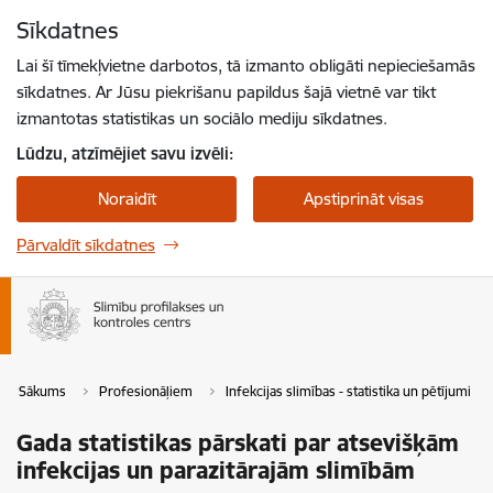
Pāriet uz lapas saturu
Sīkdatnes
Spied
lai meklētu
Enter
Lai šī tīmekļvietne darbotos, tā izmanto obligāti nepieciešamās
sīkdatnes. Ar Jūsu piekrišanu papildus šajā vietnē var tikt
izmantotas statistikas un sociālo mediju sīkdatnes.
Lūdzu, atzīmējiet savu izvēli:
Noraidīt
Apstiprināt visas
Pārvaldīt sīkdatnes
Sākums
Profesionāļiem
Infekcijas slimības - statistika un pētījumi
Gada statistikas pārskati par atsevišķām
infekcijas un parazitārajām slimībām