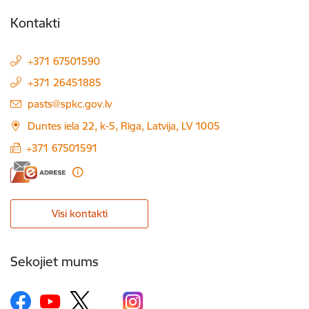
Kontakti
+371 67501590
+371 26451885
E-pasts:
pasts@spkc.gov.lv
Duntes iela 22, k-5, Rīga, Latvija, LV 1005
+371 67501591
Visi kontakti
Sekojiet mums