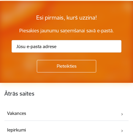
Esi pirmais, kurš uzzina!
Piesakies jaunumu saņemšanai savā e-pastā.
Kājene
Ātrās saites
Vakances
Iepirkumi