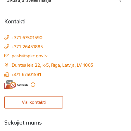
Sīkdatņu izvēles maiņa
Kontakti
+371 67501590
+371 26451885
E-pasts:
pasts@spkc.gov.lv
Duntes iela 22, k-5, Rīga, Latvija, LV 1005
+371 67501591
Visi kontakti
Sekojiet mums