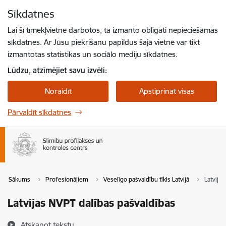
Pāriet uz lapas saturu
Sīkdatnes
Spied
lai meklētu
Enter
Lai šī tīmekļvietne darbotos, tā izmanto obligāti nepieciešamās
sīkdatnes. Ar Jūsu piekrišanu papildus šajā vietnē var tikt
izmantotas statistikas un sociālo mediju sīkdatnes.
Lūdzu, atzīmējiet savu izvēli:
Noraidīt
Apstiprināt visas
Pārvaldīt sīkdatnes
Sākums
Profesionāļiem
Veselīgo pašvaldību tīkls Latvijā
Latvija
Latvijas NVPT dalības pašvaldības
Atskaņot tekstu