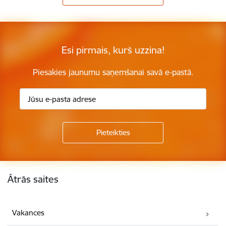
Esi pirmais, kurš uzzina!
Piesakies jaunumu saņemšanai savā e-pastā.
Kājene
Ātrās saites
Vakances