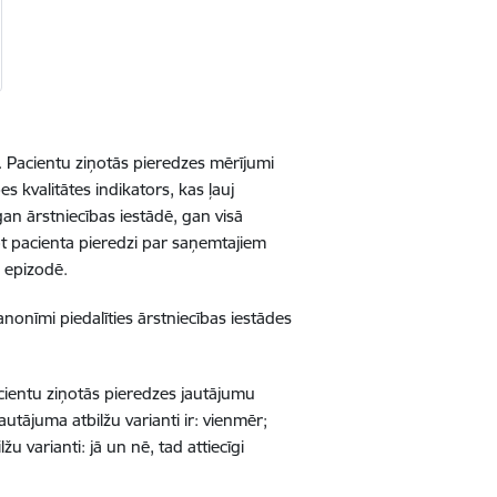
s. Pacientu ziņotās pieredzes mērījumi
 kvalitātes indikators, kas ļauj
an ārstniecības iestādē, gan visā
t pacienta pieredzi par saņemtajiem
 epizodē.
nonīmi piedalīties ārstniecības iestādes
cientu ziņotās pieredzes jautājumu
autājuma atbilžu varianti ir: vienmēr;
u varianti: jā un nē, tad attiecīgi