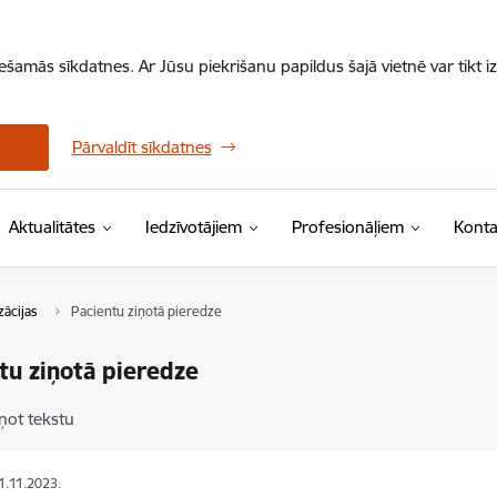
iešamās sīkdatnes. Ar Jūsu piekrišanu papildus šajā vietnē var tikt i
Pārvaldīt sīkdatnes
Aktualitātes
Iedzīvotājiem
Profesionāļiem
Konta
zācijas
Pacientu ziņotā pieredze
tu ziņotā pieredze
ņot tekstu
21.11.2023.