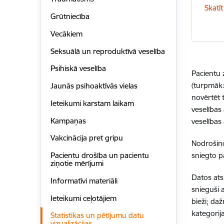
Skatīt
Grūtniecība
Vecākiem
Seksuālā un reproduktīvā veselība
Psihiskā veselība
Pacientu 
(turpmāk:
Jaunās psihoaktīvās vielas
novērtēt 
Ieteikumi karstam laikam
veselības
Kampaņas
veselības
Vakcinācija pret gripu
Nodrošino
sniegto p
Pacientu drošība un pacientu
ziņotie mērījumi
Datos ats
Informatīvi materiāli
snieguši a
Ieteikumi ceļotājiem
bieži; daž
kategorija
Statistikas un pētījumu datu
vizualizācijas