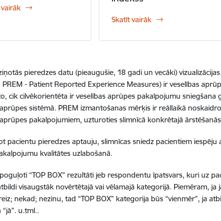
 vairāk
Skatīt vairāk
ziņotās pieredzes datu (pieaugušie, 18 gadi un vecāki) vizualizācija
 PREM - Patient Reported Experience Measures) ir veselības aprūpes
to, cik cilvēkorientēta ir veselības aprūpes pakalpojumu sniegšana g
 aprūpes sistēmā. PREM izmantošanas mērķis ir reāllaikā noskaidro
 aprūpes pakalpojumiem, uzturoties slimnīcā konkrētajā ārstēšanās
t pacientu pieredzes aptauju, slimnīcas sniedz pacientiem iespēju a
akalpojumu kvalitātes uzlabošanā.
poguļoti “TOP BOX” rezultāti jeb respondentu īpatsvars, kuri uz pa
tbildi visaugstāk novērtētajā vai vēlamajā kategorijā. Piemēram, ja j
reiz; nekad; nezinu, tad “TOP BOX” kategorija būs “vienmēr”, ja atbilž
 “jā”. u.tml..