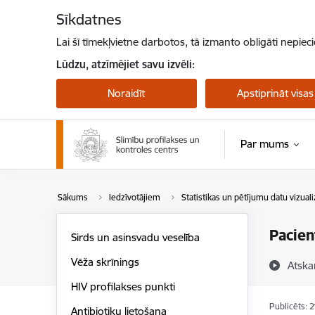
Pāriet uz lapas saturu
Sīkdatnes
Lai šī tīmekļvietne darbotos, tā izmanto obligāti nepiec
Lūdzu, atzīmējiet savu izvēli:
Noraidīt
Apstiprināt visas
Par mums
Pērtiķu bakas
Sākums
Iedzīvotājiem
Statistikas un pētījumu datu vizuali
Pacien
Sirds un asinsvadu veselība
Vēža skrīnings
Atska
HIV profilakses punkti
Publicēts: 
Antibiotiku lietošana