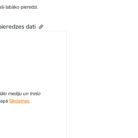
uši labāko pieredzi.
 pieredzes dati
iālo mediju un trešo
 lapā
Sīkdatnes
.