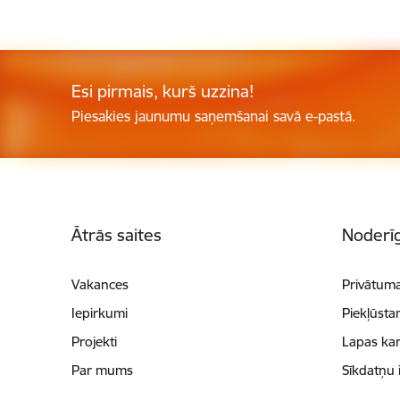
Esi pirmais, kurš uzzina!
Piesakies jaunumu saņemšanai savā e-pastā.
Kājene
Ātrās saites
Noderīg
Vakances
Privātuma
Iepirkumi
Piekļūsta
Projekti
Lapas kar
Par mums
Sīkdatņu 