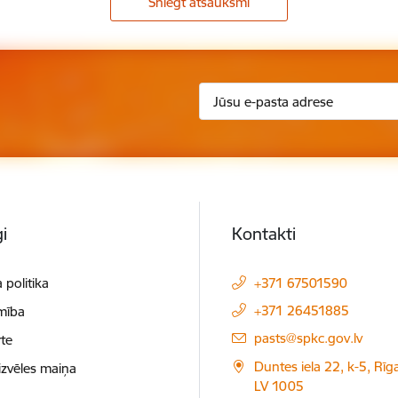
Sniegt atsauksmi
i
Kontakti
 politika
+371 67501590
+371 26451885
mība
E-pasts:
pasts@spkc.gov.lv
te
Duntes iela 22, k-5, Rīga
izvēles maiņa
LV 1005