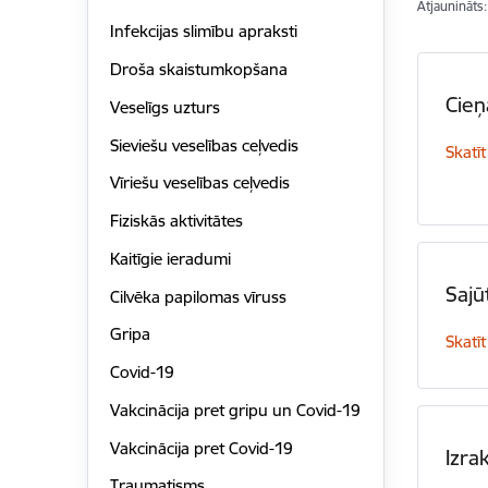
Atjaunināts
Infekcijas slimību apraksti
Droša skaistumkopšana
Cieņ
Veselīgs uzturs
Sieviešu veselības ceļvedis
Skatīt
Vīriešu veselības ceļvedis
Fiziskās aktivitātes
Kaitīgie ieradumi
Sajū
Cilvēka papilomas vīruss
Gripa
Skatīt
Covid-19
Vakcinācija pret gripu un Covid-19
Vakcinācija pret Covid-19
Izra
Traumatisms