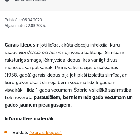
Publicēts: 06.04.2020.
Atjaunināts: 22.03.2025.
Garais klepus
ir ļoti lipīga, akūta elpceļu infekcija, kuru
izsauc
Bordetella pertussis
nūjiņveida baktērija. Slimībai ir
raksturīgs smags, lēkmjveida klepus, kas var ilgt divus
mēnešus vai pat vairāk.
Pirms vakcinācijas uzsākšanas
(1958. gadā) garais klepus bija ļoti plaši izplatīta slimība, ar
kuru galvenokārt slimoja bērni vecumā līdz 5 gadiem,
visvairāk – līdz 1 gada vecumam. Šobrīd vislielākā saslimstība
tiek novērota
pusaudžiem, bērniem līdz gada vecumam un
gados jauniem pieaugušajiem.
Informatīvie materiāli
Buklets
"Garais klepus"