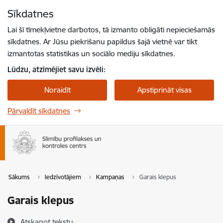
Pāriet uz lapas saturu
Sīkdatnes
Spied
lai meklētu
Enter
Lai šī tīmekļvietne darbotos, tā izmanto obligāti nepieciešamās
sīkdatnes. Ar Jūsu piekrišanu papildus šajā vietnē var tikt
izmantotas statistikas un sociālo mediju sīkdatnes.
Lūdzu, atzīmējiet savu izvēli:
Noraidīt
Apstiprināt visas
Pārvaldīt sīkdatnes
Sākums
Iedzīvotājiem
Kampaņas
Garais klepus
Garais klepus
Atskaņot tekstu