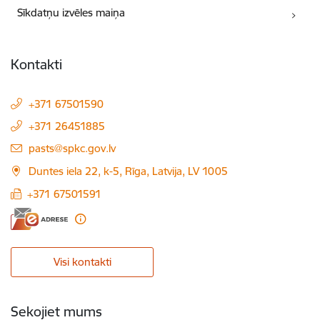
Sīkdatņu izvēles maiņa
Kontakti
+371 67501590
+371 26451885
E-pasts:
pasts@spkc.gov.lv
Duntes iela 22, k-5, Rīga, Latvija, LV 1005
+371 67501591
Visi kontakti
Sekojiet mums