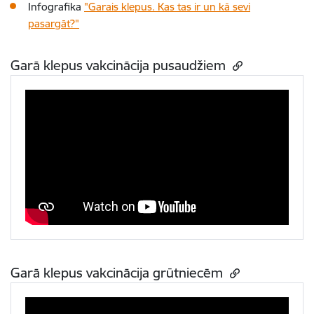
Infografika
"Garais klepus. Kas tas ir un kā sevi
pasargāt?"
Garā klepus vakcinācija pusaudžiem
Garā klepus vakcinācija grūtniecēm