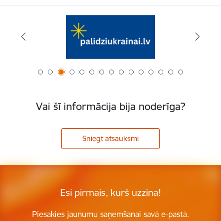
Vai šī informācija bija noderīga?
Sniegt atsauksmi
Esi pirmais, kurš uzzina!
Piesakies jaunumu saņemšanai savā e-pastā.