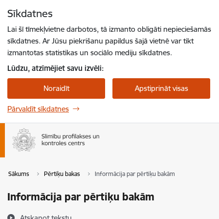
Pāriet uz lapas saturu
Sīkdatnes
Spied
lai meklētu
Enter
Lai šī tīmekļvietne darbotos, tā izmanto obligāti nepieciešamās
sīkdatnes. Ar Jūsu piekrišanu papildus šajā vietnē var tikt
izmantotas statistikas un sociālo mediju sīkdatnes.
Lūdzu, atzīmējiet savu izvēli:
Noraidīt
Apstiprināt visas
Pārvaldīt sīkdatnes
Sākums
Pērtiķu bakas
Informācija par pērtiķu bakām
Informācija par pērtiķu bakām
Atskaņot tekstu