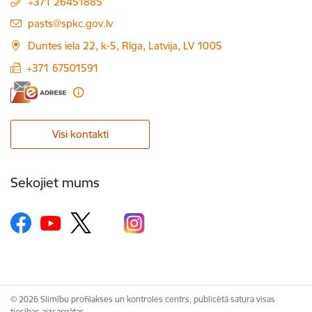
+371 26451885
E-pasts:
pasts@spkc.gov.lv
Duntes iela 22, k-5, Rīga, Latvija, LV 1005
+371 67501591
Visi kontakti
Sekojiet mums
© 2026 Slimību profilakses un kontroles centrs, publicētā satura visas
tiesības aizsargātas.