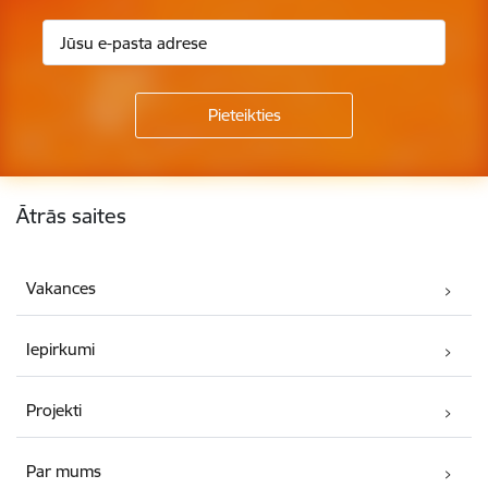
Kājene
Ātrās saites
Vakances
Iepirkumi
Projekti
Par mums