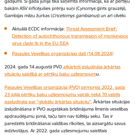
gadījumi. Šī gada jūnijā tika saņemta informācija, ka ar pērtiķu
bakām ASV inficējušies prēriju suņi (C
ynomys
ģints grauzēji),
Gambijas milzu žurkas (
Cricetomys gambianus
) un arī cilvēki.
Aktuālā ECDC informācija:
Threat Assessment Brief:
Detection of autochthonous transmission of monkeypox
virus clade Ib in the EU/EEA
Pasaules Veselības organizācijas dati (14.08.2024)
2024. gada 14.augustā PVO
atkārtoti izsludināja ārkārtas
situāciju saistībā ar pērtiķu baku uzliesmojum
u.
Pasaules Veselības organizācija (PVO) pirmoreiz 2022. gada
23.jūlijā pērtiķu baku uzliesmojumu vairāk nekā 70 valstīs
pasludināja par "globālu ārkārtas situāciju"
. Ārkārtas situācijas
izsludināšana ir PVO augstākais brīdinājuma līmenis veselības
apdraudējumu jomā, taču tam nav tūlītēju seku. Tas ir
paredzēts brīdināšanai valdības rīkoties, lai aizsargātu savus
iedzīvotājus. Ar 2022. gada uzliesmojumu saistītais