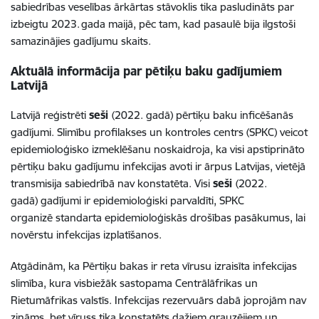
sabiedrības veselības ārkārtas stāvoklis tika pasludināts par
izbeigtu 2023. gada maijā, pēc tam, kad pasaulē bija ilgstoši
samazinājies gadījumu skaits.
Aktuālā informācija par pētiķu baku gadījumiem
Latvijā
Latvijā reģistrēti
seši
(2022. gadā) pērtiķu baku inficēšanās
gadījumi. Slimību profilakses un kontroles centrs (SPKC) veicot
epidemioloģisko izmeklēšanu noskaidroja, ka visi apstiprināto
pērtiķu baku gadījumu infekcijas avoti ir ārpus Latvijas, vietējā
transmisija sabiedrībā nav konstatēta. Visi
seši
(2022.
gadā) gadījumi ir epidemioloģiski parvaldīti, SPKC
organizē standarta epidemioloģiskās drošības pasākumus, lai
novērstu infekcijas izplatīšanos.
Atgādinām, ka Pērtiķu bakas ir reta vīrusu izraisīta infekcijas
slimība, kura visbiežāk sastopama Centrālāfrikas un
Rietumāfrikas valstīs. Infekcijas rezervuārs dabā joprojām nav
zināms, bet vīruss tika konstatēts dažiem grauzējiem un