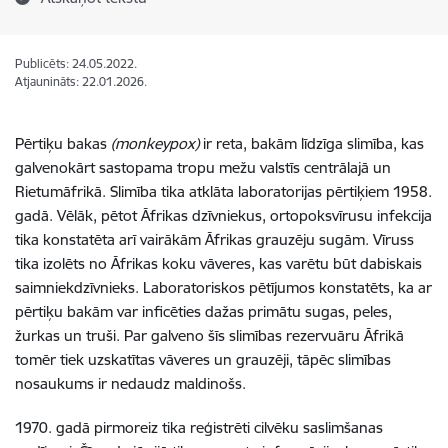
Publicēts: 24.05.2022.
Atjaunināts: 22.01.2026.
Pērtiķu bakas
(monkeypox)
ir reta, bakām līdzīga slimība, kas
galvenokārt sastopama tropu mežu valstīs centrālajā un
Rietumāfrikā. Slimība tika atklāta laboratorijas pērtiķiem 1958.
gadā. Vēlāk, pētot Āfrikas dzīvniekus, ortopoksvīrusu infekcija
tika konstatēta arī vairākām Āfrikas grauzēju sugām. Vīruss
tika izolēts no Āfrikas koku vāveres, kas varētu būt dabiskais
saimniekdzīvnieks. Laboratoriskos pētījumos konstatēts, ka ar
pērtiķu bakām var inficēties dažas primātu sugas, peles,
žurkas un truši. Par galveno šīs slimības rezervuāru Āfrikā
tomēr tiek uzskatītas vāveres un grauzēji, tāpēc slimības
nosaukums ir nedaudz maldinošs.
1970. gadā pirmoreiz tika reģistrēti cilvēku saslimšanas