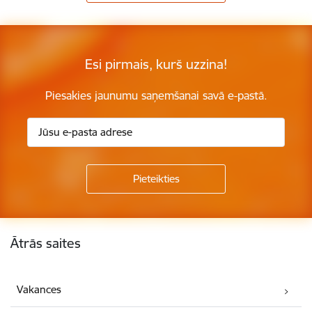
Esi pirmais, kurš uzzina!
Piesakies jaunumu saņemšanai savā e-pastā.
Kājene
Ātrās saites
Vakances