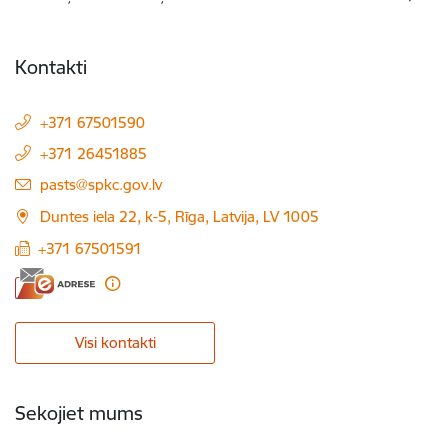
Kontakti
+371 67501590
+371 26451885
E-pasts:
pasts@spkc.gov.lv
Duntes iela 22, k-5, Rīga, Latvija, LV 1005
+371 67501591
Visi kontakti
Sekojiet mums