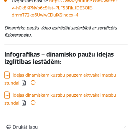
Uzgriežam basus!:
https://www.youtube.com/watch?
v=h0k8KPNVb6c&list=PLF53RluJDE3OIE-
dmmT72kq6UwiwCDulX&index=4
Dinamisko paužu video izstrādāti sadarbībā ar sertificētu
fizioterapeitu.
Infografikas – dinamisko paužu idejas
izglītības iestādēm:
Lejupielādēt:
Idejas dinamiskām kustību pauzēm aktīvākai mācību
stundai
Lejupielādēt:
Idejas dinamiskām kustību pauzēm aktīvākai mācību
stundai
Drukāt lapu