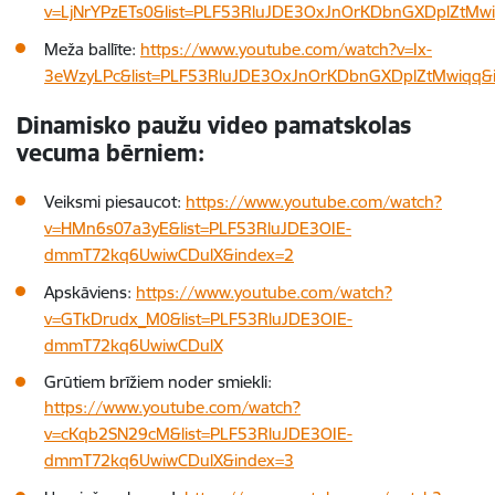
v=LjNrYPzETs0&list=PLF53RluJDE3OxJnOrKDbnGXDplZtMw
Meža ballīte:
https://www.youtube.com/watch?v=Ix-
3eWzyLPc&list=PLF53RluJDE3OxJnOrKDbnGXDplZtMwiqq&
Dinamisko paužu video pamatskolas
vecuma bērniem:
Veiksmi piesaucot:
https://www.youtube.com/watch?
v=HMn6s07a3yE&list=PLF53RluJDE3OIE-
dmmT72kq6UwiwCDulX&index=2
Apskāviens:
https://www.youtube.com/watch?
v=GTkDrudx_M0&list=PLF53RluJDE3OIE-
dmmT72kq6UwiwCDulX
Grūtiem brīžiem noder smiekli:
https://www.youtube.com/watch?
v=cKqb2SN29cM&list=PLF53RluJDE3OIE-
dmmT72kq6UwiwCDulX&index=3