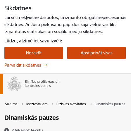
Pāriet uz lapas saturu
Sīkdatnes
Spied
lai meklētu
Enter
Lai šī tīmekļvietne darbotos, tā izmanto obligāti nepieciešamās
sīkdatnes. Ar Jūsu piekrišanu papildus šajā vietnē var tikt
izmantotas statistikas un sociālo mediju sīkdatnes.
Lūdzu, atzīmējiet savu izvēli:
Noraidīt
Apstiprināt visas
Pārvaldīt sīkdatnes
Sākums
Iedzīvotājiem
Fiziskās aktivitātes
Dinamiskās pauzes
Dinamiskās pauzes
Atskaņot tekstu