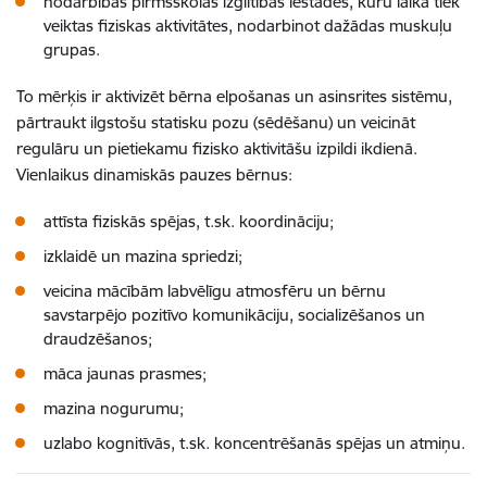
nodarbībās pirmsskolas izglītības iestādēs, kuru laikā tiek
veiktas fiziskas aktivitātes, nodarbinot dažādas muskuļu
grupas.
To mērķis ir aktivizēt bērna elpošanas un asinsrites sistēmu,
pārtraukt ilgstošu statisku pozu (sēdēšanu) un veicināt
regulāru un pietiekamu fizisko aktivitāšu izpildi ikdienā.
Vienlaikus dinamiskās pauzes bērnus:
attīsta fiziskās spējas, t.sk. koordināciju;
izklaidē un mazina spriedzi;
veicina mācībām labvēlīgu atmosfēru un bērnu
savstarpējo pozitīvo komunikāciju, socializēšanos un
draudzēšanos;
māca jaunas prasmes;
mazina nogurumu;
uzlabo kognitīvās, t.sk. koncentrēšanās spējas un atmiņu.