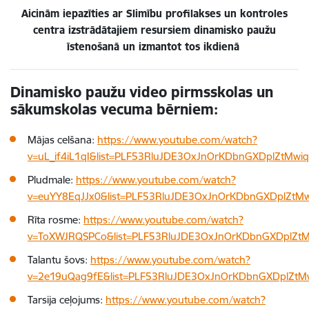
Aicinām iepazīties ar Slimību profilakses un kontroles
centra izstrādātajiem resursiem dinamisko paužu
īstenošanā un izmantot tos ikdienā
Dinamisko paužu video pirmsskolas un
sākumskolas vecuma bērniem:
Mājas celšana:
https://www.youtube.com/watch?
v=uL_if4iL1qI&list=PLF53RluJDE3OxJnOrKDbnGXDplZtMwi
Pludmale:
https://www.youtube.com/watch?
v=euYY8EqJJx0&list=PLF53RluJDE3OxJnOrKDbnGXDplZtMw
Rīta rosme:
https://www.youtube.com/watch?
v=ToXWJRQSPCo&list=PLF53RluJDE3OxJnOrKDbnGXDplZtM
Talantu šovs:
https://www.youtube.com/watch?
v=2e19uQag9fE&list=PLF53RluJDE3OxJnOrKDbnGXDplZtM
Tarsija ceļojums:
https://www.youtube.com/watch?