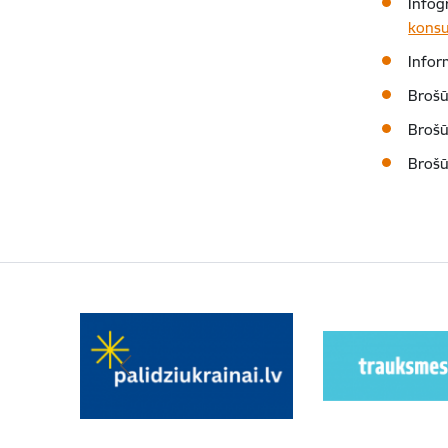
Infog
konsul
Infor
Broš
Broš
Broš