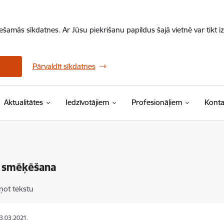
iešamās sīkdatnes. Ar Jūsu piekrišanu papildus šajā vietnē var tikt i
Pārvaldīt sīkdatnes
Aktualitātes
Iedzīvotājiem
Profesionāļiem
Konta
ā smēķēšana
ņot tekstu
03.03.2021.