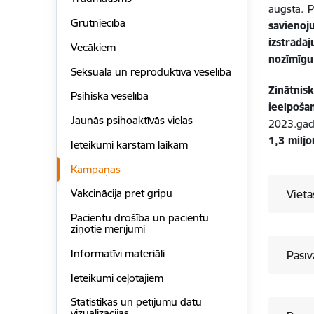
augsta. P
Grūtniecība
savienoju
izstrādā
Vecākiem
nozīmīgu
Seksuālā un reproduktīvā veselība
Zinātnis
Psihiskā veselība
ieelpoša
Jaunās psihoaktīvās vielas
2023.gadā
1,3 milj
Ieteikumi karstam laikam
Kampaņas
Vakcinācija pret gripu
Vieta
Pacientu drošība un pacientu
ziņotie mērījumi
Informatīvi materiāli
Pasīv
Ieteikumi ceļotājiem
Statistikas un pētījumu datu
vizualizācijas