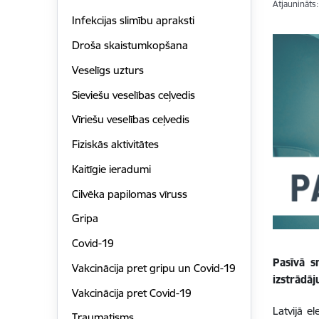
Atjaunināts
Infekcijas slimību apraksti
Droša skaistumkopšana
Veselīgs uzturs
Sieviešu veselības ceļvedis
Vīriešu veselības ceļvedis
Fiziskās aktivitātes
Kaitīgie ieradumi
Cilvēka papilomas vīruss
Gripa
Covid-19
Pasīvā s
Vakcinācija pret gripu un Covid-19
izstrādā
Vakcinācija pret Covid-19
Latvijā e
Traumatisms