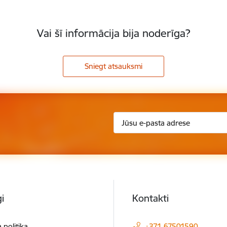
Vai šī informācija bija noderīga?
Sniegt atsauksmi
i
Kontakti
 politika
+371 67501590