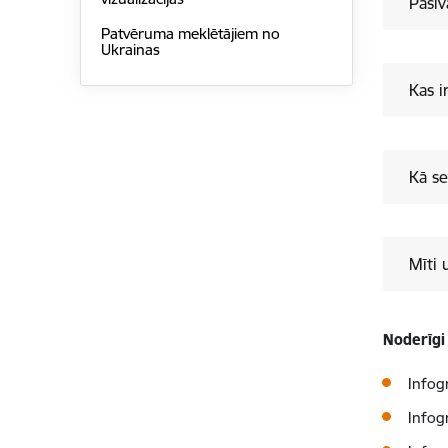
Pasīv
Patvēruma meklētājiem no
Ukrainas
Kas i
Kā se
Mīti 
Noderīgi
Infog
Infog