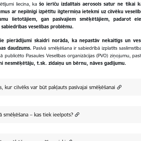
ētījumi liecina, ka
šo ierīču izdalītais aerosols satur ne tikai
mus ar nepilnīgi izpētītu ilgtermiņa ietekmi uz cilvēku veselīb
jumu lietotājiem, gan pasīvajiem smēķētājiem, padarot el
 sabiedrības veselības problēmu.
kie pierādījumi skaidri norāda, ka nepastāv nekaitīgs un ve
nas daudzums.
Pasīvā smēķēšana ir sabiedrībā izplatīts saslimstīb
 publicēto Pasaules Veselības organizācijas (PVO) ziņojumu, pa
oni nesmēķētāju, t.sk. zīdaiņu un bērnu, nāves gadījumu.
s, kur cilvēks var būt pakļauts pasīvajai smēķēšanai
ā smēķēšana – kas tiek ieelpots?