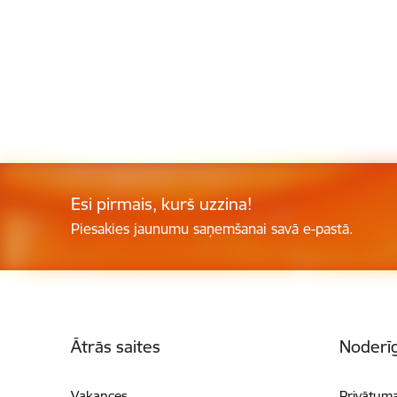
Esi pirmais, kurš uzzina!
Piesakies jaunumu saņemšanai savā e-pastā.
Kājene
Ātrās saites
Noderīg
Vakances
Privātuma