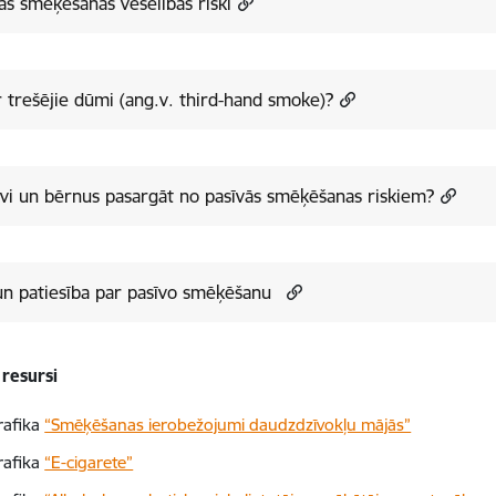
ās smēķēšanas veselības riski
r trešējie dūmi (ang.v. third-hand smoke)?
vi un bērnus pasargāt no pasīvās smēķēšanas riskiem?
un patiesība par pasīvo smēķēšanu
 resursi
rafika
“Smēķēšanas ierobežojumi daudzdzīvokļu mājās”
rafika
“E-cigarete”