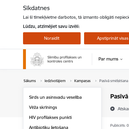
Pāriet uz lapas saturu
Sīkdatnes
Lai šī tīmekļvietne darbotos, tā izmanto obligāti nepiec
Lūdzu, atzīmējiet savu izvēli:
Noraidīt
Apstiprināt visas
Par mums
Pērtiķu bakas
Sākums
Iedzīvotājiem
Kampaņas
Pasīvā smēķēšana
Pasīv
Sirds un asinsvadu veselība
Vēža skrīnings
Atska
HIV profilakses punkti
Publicēts: 
Antibiotiku lietošana