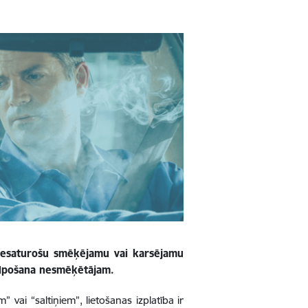
 nesaturošu smēķējamu vai karsējamu
ieelpošana nesmēķētājam.
 vai “saltiņiem”, lietošanas izplatība ir