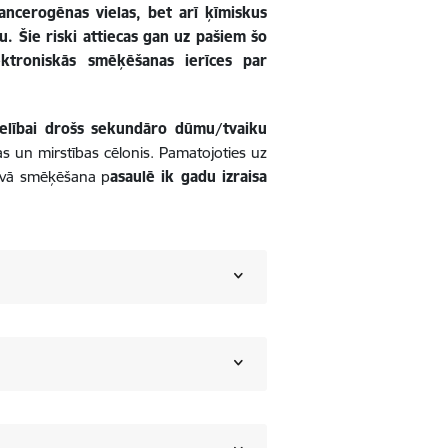
 kancerogēnas vielas, bet arī ķīmiskus
u. Šie riski attiecas gan uz pašiem šo
ektroniskās smēķēšanas ierīces par
selībai drošs sekundāro dūmu/tvaiku
as un mirstības cēlonis. Pamatojoties uz
sīvā smēķēšana p
asaulē ik gadu izraisa