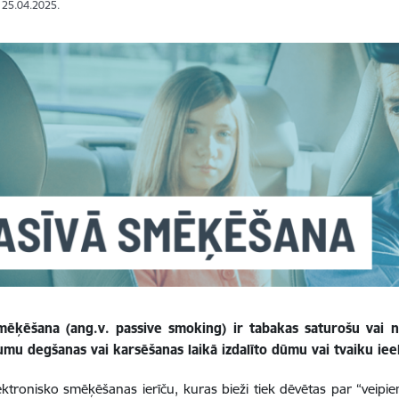
: 25.04.2025.
mēķēšana (ang.v. passive smoking) ir tabakas saturošu vai
jumu degšanas vai karsēšanas laikā izdalīto dūmu vai tvaiku 
lektronisko smēķēšanas ierīču, kuras bieži tiek dēvētas par “veipiem”