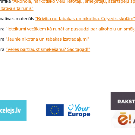
rafika
“Alkohola, narkotisko vielu lietotāju, smēķētāju, azartspēļu s
tatīvais tālrunis”
matīvais materiāls
“Brīvība no tabakas un nikotīna. Ceļvedis skolām
ūra
“Ieteikumi vecākiem kā runāt ar pusaudzi par alkoholu un smē
ūra
“Jaunie nikotīna un tabakas izstrādājumi”
ūra
“Vēlies pārtraukt smēķēšanu? Sāc tagad!”