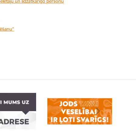
pēlētāju un līdzatkarīgo personu
”
ķēšanu”