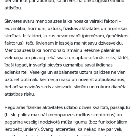
bet var kļūt par atkarību, kā arī veicina onkoloģisko slimību
attīstību.
Sievietes svaru menopauzes laikā nosaka vairāki faktori –
iedzimtība, hormoni, uzturs, fiziskās aktivitātes un hroniskās
slimības. Ir faktori, kurus nevar manīt (piemēram, ģenētiskos
faktorus), taču ikvienam ir iespēja mainīt savu dzīvesveidu.
Menopauzes laikā hormonālo izmaiņu ietekmē palēninās
vielmaiņa un pieaug liekā svara un aptaukošanās risks, tādēļ,
īpaši tagad, ir svarīgi pievērs uzmanību savai ikdienas
ēdienkartei. Veselīgs un sabalansēts uzturs palīdzēs ne vien
uzturēt optimālu ķermeņa masu un novērst aptaukošanos,
bet arī samazinās sirds asinsvadu slimību un cukura diabēta
attīstības risku.
Regulāras fiziskās aktivitātes uzlabo dzīves kvalitāti, pašsajūtu
(t. sk. palīdz mazināt menopauzes radītos simptomus) un
pagarina veselīgi nodzīvotā mūža ilgumu (bez funkcionāliem
ierobežojumiem). Svarīgi atcerēties, ka nekad nav par vēlu