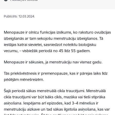
Publicēts: 12.03.2024.
Menopauze ir olnīcu funkcijas izsīkums, ko raksturo ovulācijas
izbeigšanās ar tam sekojošu menstruāciju izbeigšanos. Tā
iestājas katrai sievietei, sasniedzot noteiktu bioloģisku
vecumu, – visbiežāk periodā no 45 līdz 55 gadiem.
Menopauze ir sākusies, ja menstruāciju nav vismaz gadu.
Tās priekšvēstnesis ir premenopauze, kas ir pārejas laiks līdz
pēdējām mēnešreizēm.
Šajā periodā sākas menstruālā cikla traucējumi. Menstruālā
cikla traucējumi var būt īsāks cikls, mazāka vai tieši stiprāka
asiņošana. Iespējams arī epizodes, kad 3–4 mēnešus ir
menstruāciju aizkave un tad sākas ilgstoša asiņošana, kas var