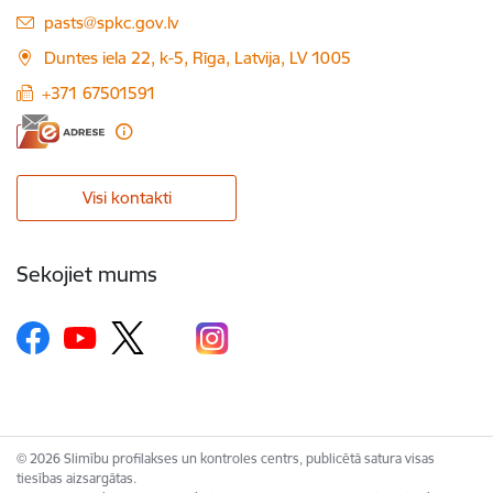
E-pasts:
pasts@spkc.gov.lv
Duntes iela 22, k-5, Rīga, Latvija, LV 1005
+371 67501591
Visi kontakti
Sekojiet mums
© 2026 Slimību profilakses un kontroles centrs, publicētā satura visas
tiesības aizsargātas.