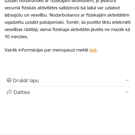
uzsākt nodarboties ar fiziskajām aktivitātēm, jo jebkurā
vecumā fiziskās aktivitātes salīdzinoši īsā laikā var uzlabot
labsajūtu un veselību. Nodarbošanos ar fiziskajām aktivitātēm
vajadzētu uzsākt pakāpeniski. Tomēr, lai pozitīvi tiktu ietekmēti
veselības rādītāji, vienai fiziskajai aktivitātei jāvelta ne mazāk kā
10 minūtes.
Vairāk informācijas par menopauzi meklē
šeit
.
Drukāt lapu
Dalīties