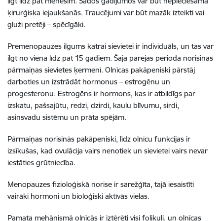
ilgt līdz pat mēnesim. Šādos gadījumos var būt nepieciešama
ķirurģiska iejaukšanās. Traucējumi var būt mazāk izteikti vai
gluži pretēji – spēcīgāki.
Premenopauzes ilgums katrai sievietei ir individuāls, un tas var
ilgt no viena līdz pat 15 gadiem. Šajā pārejas periodā norisinās
pārmaiņas sievietes ķermenī. Olnīcas pakāpeniski pārstāj
darboties un izstrādāt hormonus – estrogēnu un
progesteronu. Estrogēns ir hormons, kas ir atbildīgs par
izskatu, pašsajūtu, redzi, dzirdi, kaulu blīvumu, sirdi,
asinsvadu sistēmu un prāta spējām.
Pārmaiņas norisinās pakāpeniski, līdz olnīcu funkcijas ir
izsīkušas, kad ovulācija vairs nenotiek un sievietei vairs nevar
iestāties grūtniecība.
Menopauzes fizioloģiskā norise ir sarežģīta, tajā iesaistīti
vairāki hormoni un bioloģiski aktīvās vielas.
Pamata mehānismā olnīcās ir iztērēti visi folikuli, un olnīcas