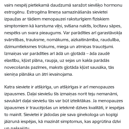
vairs nespēj pietiekamā daudzumā saražot sievišķo hormonu
estrogēnu. Estrogēna līmeņa samazināšanās sievietei
izpaužas ar tādiem menopauzei raksturīgiem fiziskiem
simptomiem kā karstuma viļņi, svīšana naktīs, locītavu sāpes,
nespēks un svara pieaugums. Var parādīties arī garastāvokļa
svārstības, trauksme, nomākums, aizkaitināmība, raudulība,
dzimumtieksmes trūkums, miega un atmiņas traucējumi.
Izmaiņas var parādīties arī ādā un gļotādā – āda zaudē
elastību, kļūst plāna, raupja, uz sejas un kakla parādās
novecošanās pazīmes, maksts gļotāda kļūst sausāka, tās
sieniņa plānāka un ātri ievainojama.
Katra sieviete ir atšķirīga, un atšķirīgas ir arī menopauzes
izpausmes. Daļai sieviešu šīs izmaiņas norit teju nemanāmi,
savukārt daļai sieviešu tās var būt izteiktākas. Ja menopauzes
izpausmes ir traucējošas un ietekmē dzīves kvalitāti, ir iespējas
to mainīt. Sievietei ir jādodas pie sava ginekologa un kopīgi
jāizrunā iespējas, kā mazināt simptomus, kas apgrūtina dzīvi
un pašsajūtu.