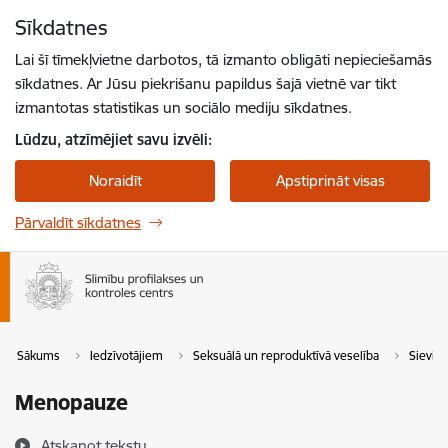
Pāriet uz lapas saturu
Sīkdatnes
Spied
lai meklētu
Enter
Lai šī tīmekļvietne darbotos, tā izmanto obligāti nepieciešamās
sīkdatnes. Ar Jūsu piekrišanu papildus šajā vietnē var tikt
izmantotas statistikas un sociālo mediju sīkdatnes.
Lūdzu, atzīmējiet savu izvēli:
Noraidīt
Apstiprināt visas
Pārvaldīt sīkdatnes
Sākums
Iedzīvotājiem
Seksuālā un reproduktīvā veselība
Sievie
Menopauze
Atskaņot tekstu