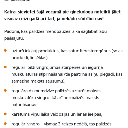
Katrai sievietei šajā vecumā pie ginekologa noteikti jāiet
vismaz reizi gadā arī tad, ja nekādu sūdzību nav!
Padomi, kas palīdzēs menopauzes laikā saglabāt labu
pašsajūtu:
uzturā iekļauj produktus, kas satur fitoesterogēnus (sojas
produkti, linsēklas);
regulāri pildi vingrojumus starpenes un iegurņa
muskulatūras stiprināšanai (tie paātrina asiņu piegādi, kas
samazina maksts sausumu);
regulāra dzimumdzīve palīdzēs uzturēt maksts
muskulatūru vingru, kā arī normalizēs maksts
mitrināšanos;
karstuma viļņu laikā veic dziļas un lēnas ieelpas;
regulāri vingro – vismaz 3 reizes nedēļā, tas palīdzēs