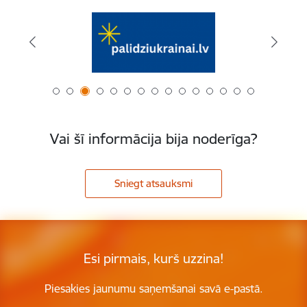
Vai šī informācija bija noderīga?
Sniegt atsauksmi
Esi pirmais, kurš uzzina!
Piesakies jaunumu saņemšanai savā e-pastā.