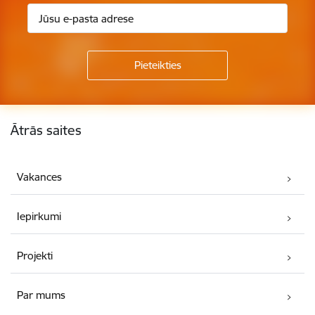
Kājene
Ātrās saites
Vakances
Iepirkumi
Projekti
Par mums