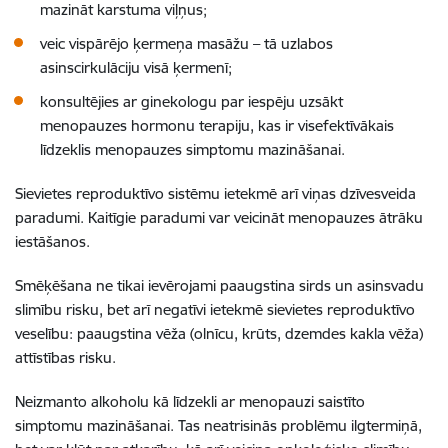
mazināt karstuma viļņus;
veic vispārējo ķermeņa masāžu – tā uzlabos
asinscirkulāciju visā ķermenī;
konsultējies ar ginekologu par iespēju uzsākt
menopauzes hormonu terapiju, kas ir visefektīvākais
līdzeklis menopauzes simptomu mazināšanai.
Sievietes reproduktīvo sistēmu ietekmē arī viņas dzīvesveida
paradumi. Kaitīgie paradumi var veicināt menopauzes ātrāku
iestāšanos.
Smēķēšana ne tikai ievērojami paaugstina sirds un asinsvadu
slimību risku, bet arī negatīvi ietekmē sievietes reproduktīvo
veselību: paaugstina vēža (olnīcu, krūts, dzemdes kakla vēža)
attīstības risku.
Neizmanto alkoholu kā līdzekli ar menopauzi saistīto
simptomu mazināšanai. Tas neatrisinās problēmu ilgtermiņā,