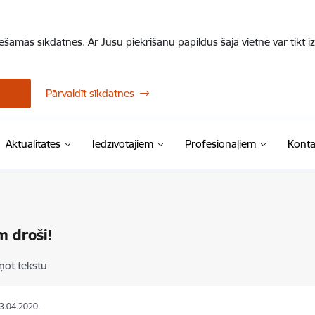
iešamās sīkdatnes. Ar Jūsu piekrišanu papildus šajā vietnē var tikt i
Pārvaldīt sīkdatnes
Aktualitātes
Iedzīvotājiem
Profesionāļiem
Konta
 droši!
ņot tekstu
03.04.2020.