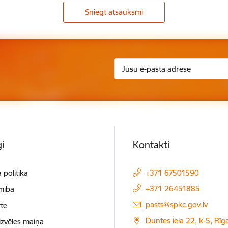
Sniegt atsauksmi
i
Kontakti
 politika
+371 67501590
+371 26451885
mība
E-pasts:
pasts@spkc.gov.lv
te
Duntes iela 22, k-5, Rīga
izvēles maiņa