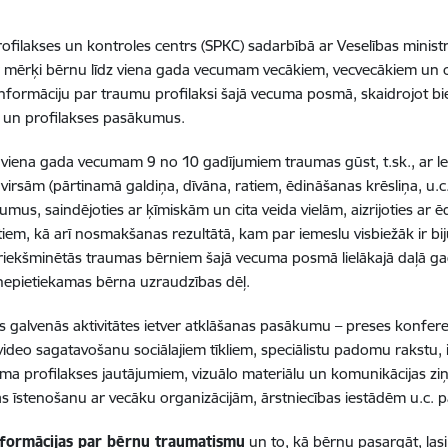
rofilakses un kontroles centrs (SPKC) sadarbībā ar Veselības minis
 mērķi bērnu līdz viena gada vecumam vecākiem, vecvecākiem un cit
informāciju par traumu profilaksi šajā vecuma posmā, skaidrojot b
 un profilakses pasākumus.
z viena gada vecumam 9 no 10 gadījumiem traumas gūst, t.sk., ar let
irsām (pārtinamā galdiņa, dīvāna, ratiem, ēdināšanas krēsliņa, u.
umus, saindējoties ar ķīmiskām un cita veida vielām, aizrijoties ar
iem, kā arī nosmakšanas rezultātā, kam par iemeslu visbiežāk ir bi
riekšminētās traumas bērniem šajā vecuma posmā lielākajā daļā ga
nepietiekamas bērna uzraudzības dēļ.
galvenās aktivitātes ietver atklāšanas pasākumu – preses konferen
deo sagatavošanu sociālajiem tīkliem, speciālistu padomu rakstu, i
ma profilakses jautājumiem, vizuālo materiālu un komunikācijas ziņ
s īstenošanu ar vecāku organizācijām, ārstniecības iestādēm u.c. 
nformācijas par bērnu traumatismu
un to, kā bērnu pasargāt, las