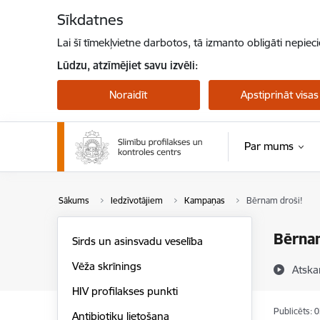
Pāriet uz lapas saturu
Sīkdatnes
Lai šī tīmekļvietne darbotos, tā izmanto obligāti nepiec
Lūdzu, atzīmējiet savu izvēli:
Noraidīt
Apstiprināt visas
Par mums
Pērtiķu bakas
Sākums
Iedzīvotājiem
Kampaņas
Bērnam droši!
Bērnam
Sirds un asinsvadu veselība
Vēža skrīnings
Atska
HIV profilakses punkti
Publicēts: 
Antibiotiku lietošana