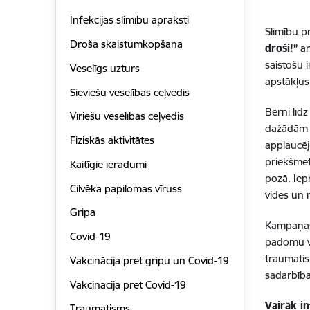
Infekcijas slimību apraksti
Slimību p
Droša skaistumkopšana
droši!”
ar
saistošu 
Veselīgs uzturs
apstākļus
Sieviešu veselības ceļvedis
Bērni līd
Vīriešu veselības ceļvedis
dažādām v
Fiziskās aktivitātes
applaucēj
priekšmet
Kaitīgie ieradumi
pozā. Iep
Cilvēka papilomas vīruss
vides un 
Gripa
Kampaņas 
Covid-19
padomu vi
traumatis
Vakcinācija pret gripu un Covid-19
sadarbība
Vakcinācija pret Covid-19
Vairāk i
Traumatisms