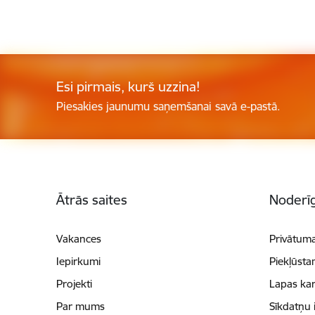
Esi pirmais, kurš uzzina!
Piesakies jaunumu saņemšanai savā e-pastā.
Kājene
Ātrās saites
Noderīg
Vakances
Privātuma
Iepirkumi
Piekļūsta
Projekti
Lapas kar
Par mums
Sīkdatņu 