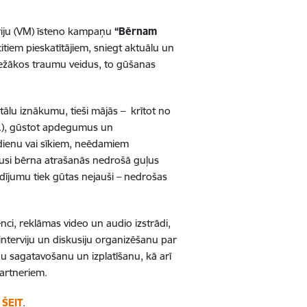
triju (VM) īsteno kampaņu
“Bērnam
iem pieskatītājiem, sniegt aktuālu un
iežākos traumu veidus, to gūšanas
ālu iznākumu, tieši mājās – krītot no
c.), gūstot apdegumus un
 ēdienu vai sīkiem, neēdamiem
jusi bērna atrašanās nedrošā guļus
dījumu tiek gūtas nejauši – nedrošas
ci, reklāmas video un audio izstrādi,
nterviju un diskusiju organizēšanu par
u sagatavošanu un izplatīšanu, kā arī
partneriem.
i
ŠEIT
.