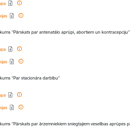
dēt:
apa
dēt:
nijas
likums ‘’Pārskats par antenatālo aprūpi, abortiem un kontracepciju’’
dēt:
apa
dēt:
nijas
ikums ‘’Par stacionāra darbību’’
dēt:
apa
dēt:
nijas
likums ‘’Pārskats par ārzemniekiem sniegtajiem veselības aprūpes 