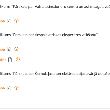
elikums ‘’Pārskats par Valsts asinsdonoru centra un asins sagatavo
dēt:
apa
likums ‘’Pārskats par tiespsihiatriskās ekspertīzes veikšanu’’
dēt:
apa
dēt:
nijas
likums ‘’Pārskats par Černobiļas atomelektrostacijas avārijā cietušo
dēt:
apa