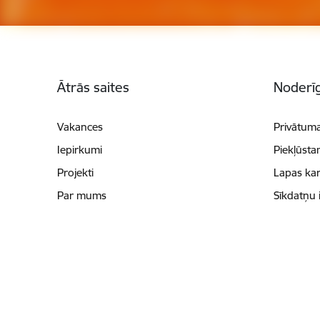
Kājene
Ātrās saites
Noderīg
Vakances
Privātuma
Iepirkumi
Piekļūsta
Projekti
Lapas kar
Par mums
Sīkdatņu 