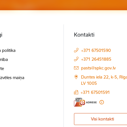
i
Kontakti
 politika
+371 67501590
+371 26451885
mība
E-pasts:
pasts@spkc.gov.lv
te
Duntes iela 22, k-5, Rīga
izvēles maiņa
LV 1005
+371 67501591
Visi kontakti