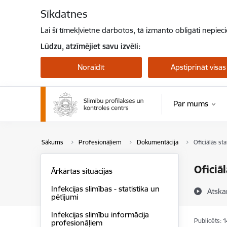
Pāriet uz lapas saturu
Sīkdatnes
Lai šī tīmekļvietne darbotos, tā izmanto obligāti nepiec
Lūdzu, atzīmējiet savu izvēli:
Noraidīt
Apstiprināt visas
Par mums
Pērtiķu bakas
Sākums
Profesionāļiem
Dokumentācija
Oficiālās st
Oficiā
Ārkārtas situācijas
Infekcijas slimības - statistika un
Atska
pētījumi
Infekcijas slimību informācija
Publicēts: 
profesionāļiem