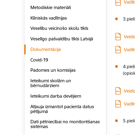
Lejupielā
Vadlī
Metodiskie materiāli
Klīniskās vadlīnijas
3.piel
Veselību veicinošo skolu tīkls
Lejupielā
Veidl
Veselīgo pašvaldību tīkls Latvijā
Lejupielā
Dokumentācija
Vadlī
Covid-19
4.pie
Padomes un komisijas
(opio
Ieteikumi skolām un
bērnudārziem
Lejupielā
Veidl
Ieteikumi darba devējiem
Lejupielā
Vadlī
Atļauja izmantot pacienta datus
pētījumā
5.piel
Dati pētniecībai no monitorēšanas
sistēmas