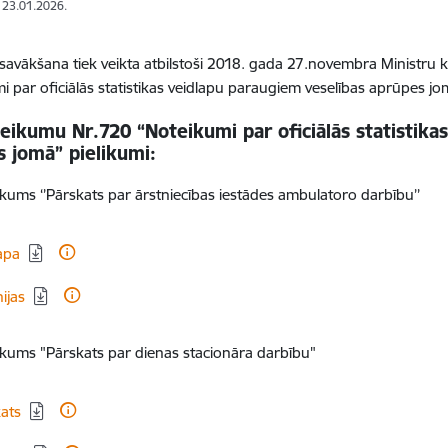
: 23.01.2026.
savākšana tiek veikta atbilstoši 2018. gada 27.novembra Ministru
mi par oficiālās statistikas veidlapu paraugiem veselības aprūpes jom
ikumu Nr.720 “Noteikumi par oficiālās statistika
 jomā” pielikumi:
likums ‘’Pārskats par ārstniecības iestādes ambulatoro darbību’’
dēt:
apa
dēt:
nijas
likums "Pārskats par dienas stacionāra darbību"
dēt:
ats