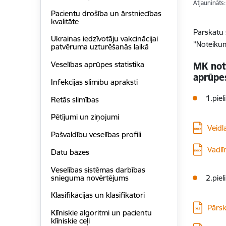
Atjaunināts
Pacientu drošība un ārstniecības
kvalitāte
Pārskatu 
Ukrainas iedzīvotāju vakcinācijai
’’Noteiku
patvēruma uzturēšanās laikā
Veselības aprūpes statistika
MK note
aprūpes
Infekcijas slimību apraksti
1.pie
Retās slimības
Pētījumi un ziņojumi
Lejupielā
Veidl
Pašvaldību veselības profili
Lejupielā
Vadlī
Datu bāzes
Veselības sistēmas darbības
snieguma novērtējums
2.pie
Klasifikācijas un klasifikatori
Lejupielā
Pārsk
Klīniskie algoritmi un pacientu
klīniskie ceļi