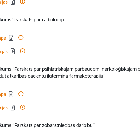
dēt:
nijas
ikums ‘’Pārskats par radioloģiju’’
dēt:
apa
dēt:
nijas
likums ‘’Pārskats par psihiatriskajām pārbaudēm, narkoloģiskajām 
īdu) atkarības pacientu ilgtermiņa farmakoterapiju’’
dēt:
apa
dēt:
nijas
ikums ‘’Pārskats par zobārstniecības darbību’’