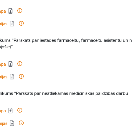
dēt:
apa
dēt:
nijas
likums ‘’Pārskats par iestādes farmaceitu, farmaceitu asistentu u
jošie)’’
dēt:
apa
dēt:
nijas
elikums ’’Pārskats par neatliekamās medicīniskās palīdzības darbu
dēt:
apa
dēt:
nijas