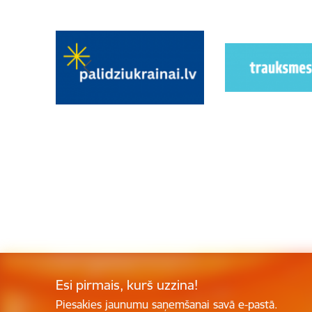
Esi pirmais, kurš uzzina!
Piesakies jaunumu saņemšanai savā e-pastā.