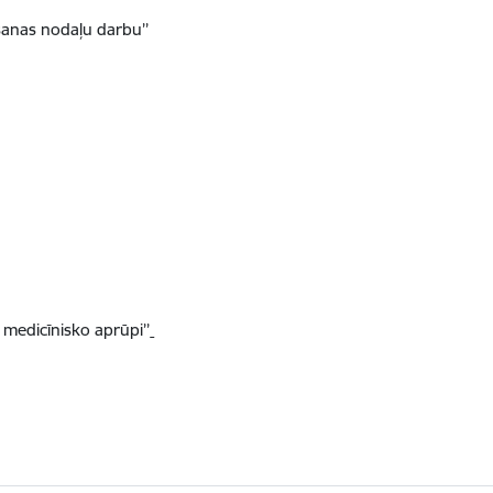
šanas nodaļu darbu’’
 medicīnisko aprūpi’’