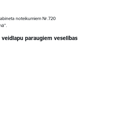
 kabineta noteikumiem Nr.720
ā’’.
s veidlapu paraugiem veselības