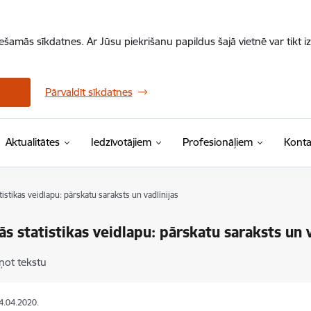
iešamās sīkdatnes. Ar Jūsu piekrišanu papildus šajā vietnē var tikt i
Pārvaldīt sīkdatnes
Aktualitātes
Iedzīvotājiem
Profesionāļiem
Konta
atistikas veidlapu: pārskatu saraksts un vadlīnijas
lās statistikas veidlapu: pārskatu saraksts un v
ņot tekstu
14.04.2020.