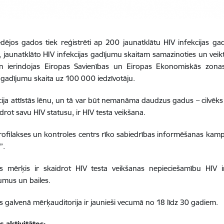
ēdējos gados tiek reģistrēti ap 200 jaunatklātu HIV infekcijas g
 jaunatklāto HIV infekcijas gadījumu skaitam samazinoties un veikto
ien ierindojas Eiropas Savienības un Eiropas Ekonomiskās zona
s gadījumu skaita uz 100 000 iedzīvotāju.
cija attīstās lēnu, un tā var būt nemanāma daudzus gadus – cilvēks j
drot savu HIV statusu, ir HIV testa veikšana.
rofilakses un kontroles centrs rīko sabiedrības informēšanas kampaņu
!”.
 mērķis ir skaidrot HIV testa veikšanas nepieciešamību HIV inf
umus un bailes.
galvenā mērķauditorija ir jaunieši vecumā no 18 līdz 30 gadiem.