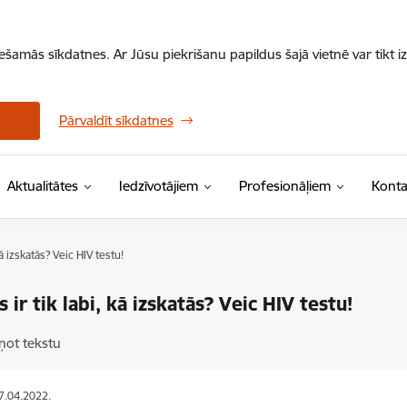
iešamās sīkdatnes. Ar Jūsu piekrišanu papildus šajā vietnē var tikt i
Pārvaldīt sīkdatnes
Aktualitātes
Iedzīvotājiem
Profesionāļiem
Konta
 kā izskatās? Veic HIV testu!
s ir tik labi, kā izskatās? Veic HIV testu!
ņot tekstu
27.04.2022.