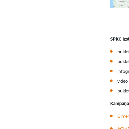
SPKC izs
bukle
bukle
infog
vide
bukle
Kampaņas
Ģimen
AGIHA