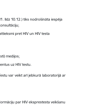
. līdz 10.12.) tiks nodrošināta iespēja
onsultāciju;
attieksmi pret HIV un HIV testa
ksti) medijos;
entus uz HIV testu.
tu var veikt arī jebkurā laboratorijā ar
formāciju par HIV eksprestesta veikšanu