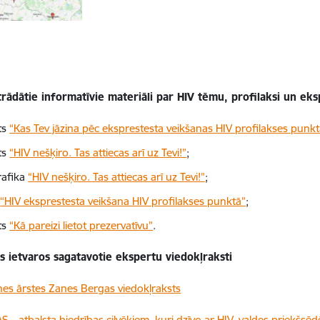
trādātie informatīvie materiāli par HIV tēmu, profilaksi un ek
ts
“Kas Tev jāzina pēc eksprestesta veikšanas HIV profilakses punkt
ts
“HIV nešķiro. Tas attiecas arī uz Tevi!”
;
rafika
“HIV nešķiro. Tas attiecas arī uz Tevi!”
;
o
“HIV eksprestesta veikšana HIV profilakses punktā”
;
ts
“Kā pareizi lietot prezervatīvu”
.
 ietvaros sagatavotie ekspertu viedokļraksti
es ārstes Zanes Bergas viedokļraksts
S – atbalsta biedrības cilvēkiem, kuri dzīvo ar HIV, valdes priekšsē