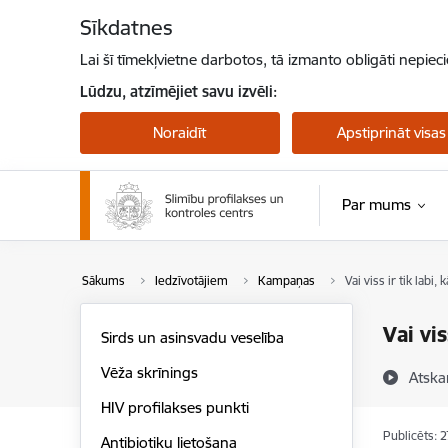
Pāriet uz lapas saturu
Sīkdatnes
Lai šī tīmekļvietne darbotos, tā izmanto obligāti nepiec
Lūdzu, atzīmējiet savu izvēli:
Noraidīt
Apstiprināt visas
Par mums
Pērtiķu bakas
Sākums
Iedzīvotājiem
Kampaņas
Vai viss ir tik labi,
Vai vis
Sirds un asinsvadu veselība
Vēža skrīnings
Atska
HIV profilakses punkti
Publicēts: 
Antibiotiku lietošana