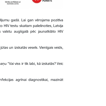
adījumu gadā. Lai gan vērojama pozitīva
 HIV testu skaitam palielinoties, Latvija
s valstu augšgalā pēc jaunatklāto HIV
ūtas un izskatās vesels. Vienīgais veids,
 “Vai viss ir tik labi, kā izskatās? Veic
ekcijas agrīnai diagnostikai, mazināt