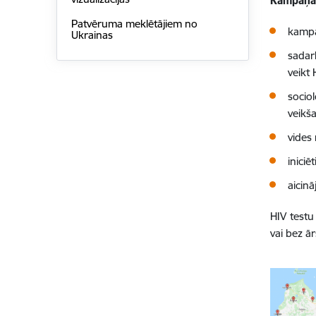
Kampaņas
Patvēruma meklētājiem no
kampa
Ukrainas
sadarb
veikt
socio
veikš
vides 
iniciē
aicin
HIV testu
vai bez ā