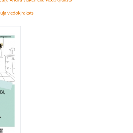
buļa viedokļraksts