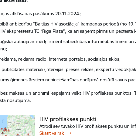
 aktivitātes:
ņas atklāšanas pasākums 20.11.2024.;
ībā ar biedrību “Baltijas HIV asociācija” kampaņas periodā (no 19.11
 HIV eksprestestu TC “Rīga Plaza”, kā arī saņemt pirms un pēctesta k
loģiskā aptauja ar mērķi izmērīt sabiedrības informētības līmeni un 
anu;
reklāma, reklāma radio, interneta portālos, sociālajos tīklos;
ti publicitātes materiāli (intervijas, preses relīzes, ekspertu viedokļra
ājums ģimenes ārstiem​ nepieciešamības gadījumā nosūtīt savus paci
 bez maksas un anonīmi iespējams veikt HIV profilakses punktos. Tes
rsta nosūtījuma.
HIV profilakses punkti
Atrodi sev tuvāko HIV profilakses punktu un in
Skatīt vairāk