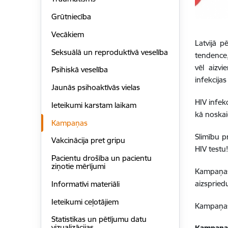
Grūtniecība
Vecākiem
Latvijā p
Seksuālā un reproduktīvā veselība
tendence,
vēl aizv
Psihiskā veselība
infekcija
Jaunās psihoaktīvās vielas
HIV infek
Ieteikumi karstam laikam
kā noskai
Kampaņas
Slimību p
Vakcinācija pret gripu
HIV testu
Pacientu drošība un pacientu
ziņotie mērījumi
Kampaņas
aizspried
Informatīvi materiāli
Ieteikumi ceļotājiem
Kampaņas 
Statistikas un pētījumu datu
vizualizācijas