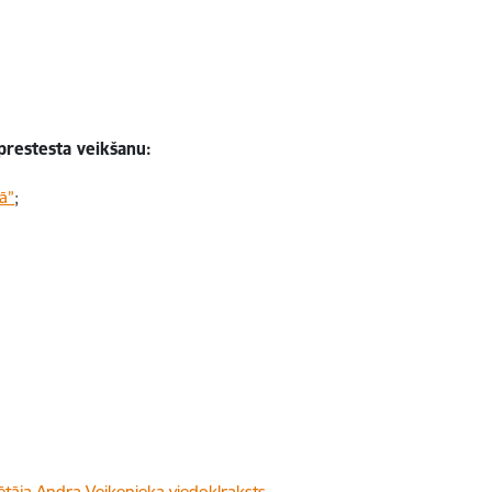
sprestesta veikšanu:
ā”
;
dētāja Andra Veiķenieka viedokļraksts