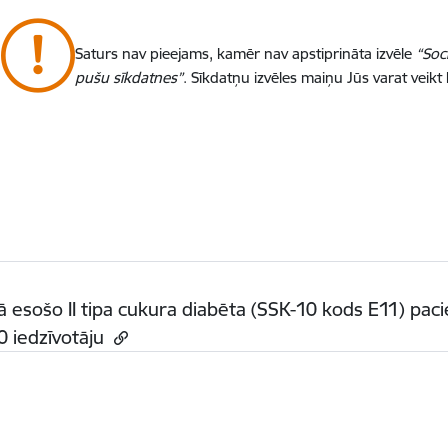
Saturs nav pieejams, kamēr nav apstiprināta izvēle
“Soc
pušu sīkdatnes”
. Sīkdatņu izvēles maiņu Jūs varat veikt
ā esošo II tipa cukura diabēta (SSK-10 kods E11) pa
 iedzīvotāju