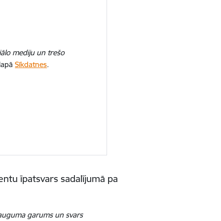
iālo mediju un trešo
 lapā
Sīkdatnes
.
entu īpatsvars sadalījumā pa
ts auguma garums un svars