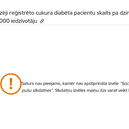
zēji reģistrēto cukura diabēta pacientu skaits pa dz
000 iedzīvotāju
Saturs nav pieejams, kamēr nav apstiprināta izvēle
“Soc
pušu sīkdatnes”
. Sīkdatņu izvēles maiņu Jūs varat veikt