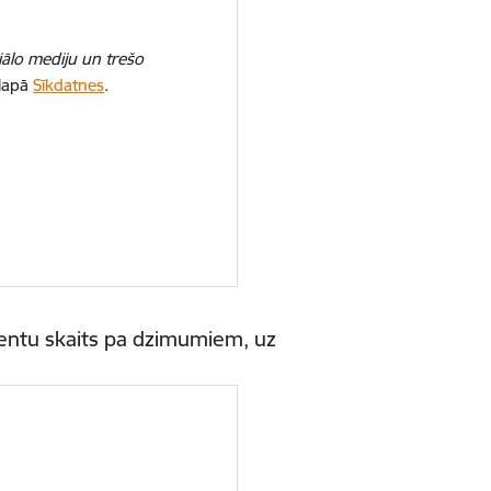
iālo mediju un trešo
 lapā
Sīkdatnes
.
cientu skaits pa dzimumiem, uz