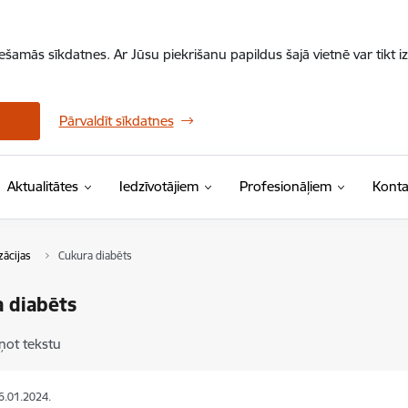
iešamās sīkdatnes. Ar Jūsu piekrišanu papildus šajā vietnē var tikt i
Pārvaldīt sīkdatnes
Aktualitātes
Iedzīvotājiem
Profesionāļiem
Konta
zācijas
Cukura diabēts
 diabēts
ņot tekstu
16.01.2024.