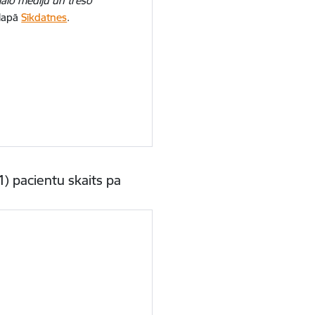
iālo mediju un trešo
 lapā
Sīkdatnes
.
1) pacientu skaits pa