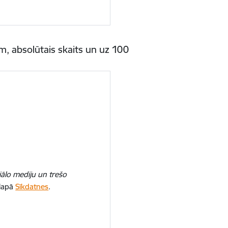
, absolūtais skaits un uz 100
iālo mediju un trešo
 lapā
Sīkdatnes
.