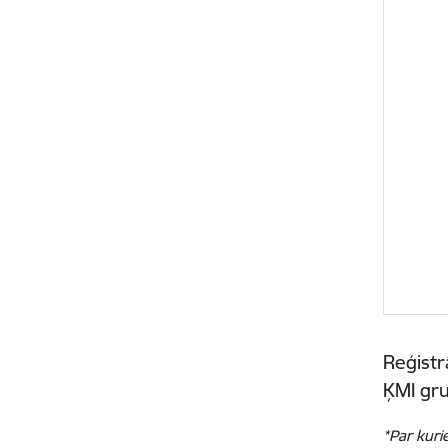
Reģistr
ĶMI gr
*Par kuri