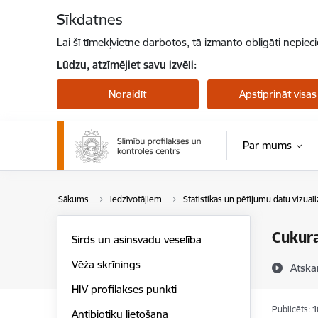
Pāriet uz lapas saturu
Sīkdatnes
Lai šī tīmekļvietne darbotos, tā izmanto obligāti nepiec
Lūdzu, atzīmējiet savu izvēli:
Noraidīt
Apstiprināt visas
Par mums
Pērtiķu bakas
Sākums
Iedzīvotājiem
Statistikas un pētījumu datu vizuali
Cukura
Sirds un asinsvadu veselība
Vēža skrīnings
Atska
HIV profilakses punkti
Publicēts: 
Antibiotiku lietošana