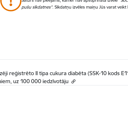
Saturs nav pieejams, kamēr nav apstiprināta izvēle
“Soc
pušu sīkdatnes”
. Sīkdatņu izvēles maiņu Jūs varat veikt
zēji reģistrēto II tipa cukura diabēta (SSK-10 kods E1
iem, uz 100 000 iedzīvotāju