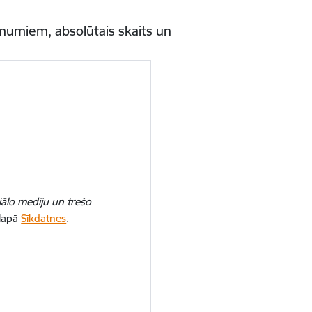
imumiem, absolūtais skaits un
iālo mediju un trešo
 lapā
Sīkdatnes
.