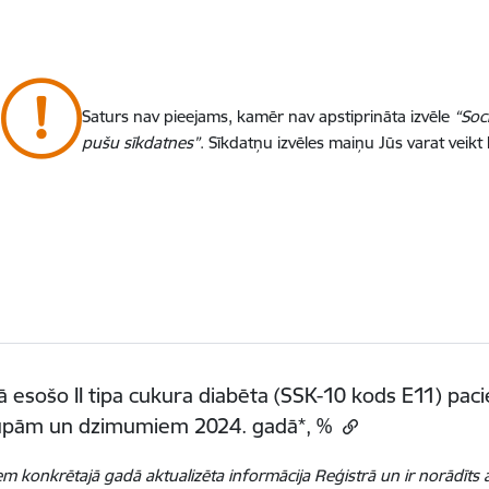
Saturs nav pieejams, kamēr nav apstiprināta izvēle
“Soc
pušu sīkdatnes”
. Sīkdatņu izvēles maiņu Jūs varat veikt
ā esošo II tipa cukura diabēta (SSK-10 kods E11) paci
upām un dzimumiem 2024. gadā*, %
em konkrētajā gadā aktualizēta informācija Reģistrā un ir norādī