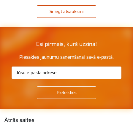
Sniegt atsauksmi
Esi pirmais, kurš uzzina!
Piesakies jaunumu saņemšanai savā e-pastā.
Kājene
Ātrās saites