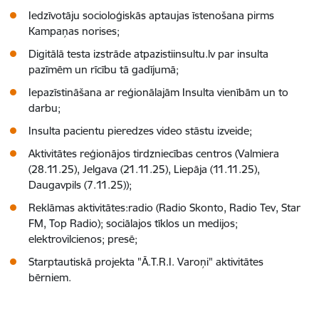
Iedzīvotāju socioloģiskās aptaujas īstenošana pirms
Kampaņas norises;
Digitālā testa izstrāde atpazistiinsultu.lv par insulta
pazīmēm un rīcību tā gadījumā;
Iepazīstināšana ar reģionālajām Insulta vienībām un to
darbu;
Insulta pacientu pieredzes video stāstu izveide;
Aktivitātes reģionājos tirdzniecības centros (Valmiera
(28.11.25), Jelgava (21.11.25), Liepāja (11.11.25),
Daugavpils (7.11.25));
Reklāmas aktivitātes:radio (Radio Skonto, Radio Tev, Star
FM, Top Radio); sociālajos tīklos un medijos;
elektrovilcienos; presē;
Starptautiskā projekta "Ā.T.R.I. Varoņi" aktivitātes
bērniem.