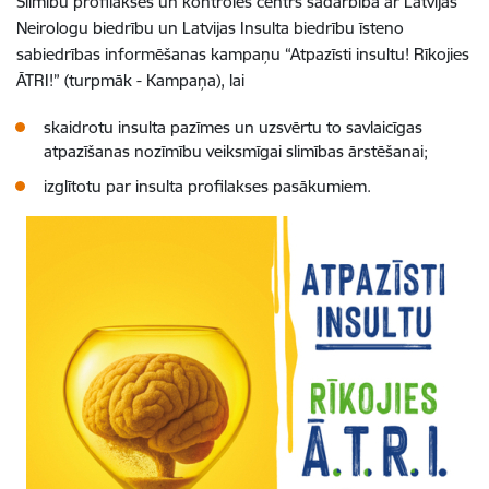
Slimību profilakses un kontroles centrs sadarbībā ar Latvijas
Neirologu biedrību un Latvijas Insulta biedrību īsteno
sabiedrības informēšanas kampaņu “Atpazīsti insultu! Rīkojies
ĀTRI!” (turpmāk - Kampaņa), lai
skaidrotu insulta pazīmes un uzsvērtu to savlaicīgas
atpazīšanas nozīmību veiksmīgai slimības ārstēšanai;
izglītotu par insulta profilakses pasākumiem.