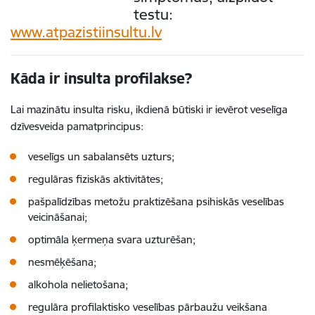
testu:
www.atpazistiinsultu.lv
Kāda ir insulta profilakse?
Lai mazinātu insulta risku, ikdienā būtiski ir ievērot veselīga
dzīvesveida pamatprincipus:
veselīgs un sabalansēts uzturs;
regulāras fiziskās aktivitātes;
pašpalīdzības metožu praktizēšana psihiskās veselības
veicināšanai;
optimāla ķermeņa svara uzturēšan;
nesmēķēšana;
alkohola nelietošana;
regulāra profilaktisko veselības pārbaužu veikšana