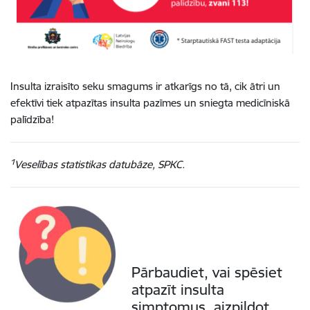
Insulta izraisīto seku smagums ir atkarīgs no tā, cik ātri un
efektīvi tiek atpazītas insulta pazīmes un sniegta medicīniskā
palīdzība!
1
Veselības statistikas datubāze, SPKC.
Pārbaudiet, vai spēsiet
atpazīt insulta
simptomus, aizpildot