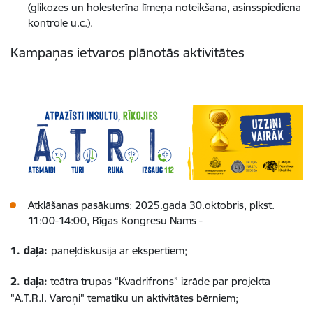
(glikozes un holesterīna līmeņa noteikšana, asinsspiediena
kontrole u.c.).
Kampaņas ietvaros plānotās aktivitātes
Atklāšanas pasākums: 2025.gada 30.oktobris, plkst.
11:00-14:00, Rīgas Kongresu Nams -
1. daļa:
paneļdiskusija ar ekspertiem;
2. daļa:
teātra trupas “Kvadrifrons” izrāde par projekta
"Ā.T.R.I. Varoņi" tematiku un aktivitātes bērniem;