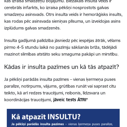
kas izraisa smadzeņu bojājumu. Biežākais insulta veids ir
cerebrāls infarkts, ko izraisa pēkšņi nosprostots galvas
smadzeņu asinsvads. Otrs insulta veids ir hemorāģisks insults,
kas rodas pēc asinsvada sieniņas plīsuma, un izveidojas asins
izplūdums galvas smadzenēs.
Insulta gadījumā palīdzība jāsniedz pēc iespējas ātrāk, vēlams
pirmo 4–5 stundu laikā no pazīmju sākšanās brīža, tādējādi
mazinot slimības atstāto seku smaguma pakāpi un mirstību.
Kādas ir insulta pazīmes un kā tās atpazīt?
Ja pēkšņi parādās insulta pazīmes – vienas ķermeņa puses
paralīze, notirpums, vājums, grūtības runāt vai saprast citu
teikto, kā arī redzes traucējumi, reibonis, līdzsvara un
koordinācijas traucējumi,
jāveic tests ĀTRI*