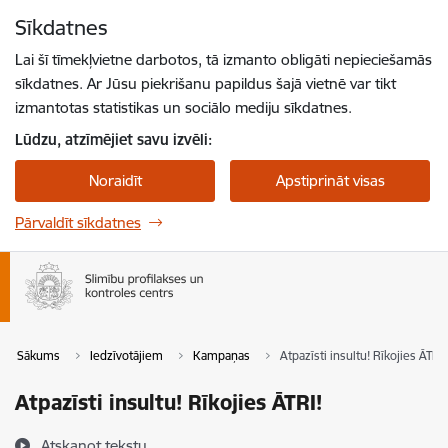
Pāriet uz lapas saturu
Sīkdatnes
Spied
lai meklētu
Enter
Lai šī tīmekļvietne darbotos, tā izmanto obligāti nepieciešamās
sīkdatnes. Ar Jūsu piekrišanu papildus šajā vietnē var tikt
izmantotas statistikas un sociālo mediju sīkdatnes.
Lūdzu, atzīmējiet savu izvēli:
Noraidīt
Apstiprināt visas
Pārvaldīt sīkdatnes
Sākums
Iedzīvotājiem
Kampaņas
Atpazīsti insultu! Rīkojies ĀTRI!
Atpazīsti insultu! Rīkojies ĀTRI!
Atskaņot tekstu