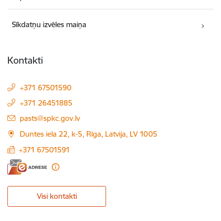
Sīkdatņu izvēles maiņa
Kontakti
+371 67501590
+371 26451885
E-pasts:
pasts@spkc.gov.lv
Duntes iela 22, k-5, Rīga, Latvija, LV 1005
+371 67501591
Visi kontakti