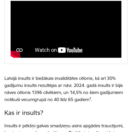
Latvijā insults ir biežākais invaliditātes cēlonis, kā arī 30%
gadījumu insults rezultējas ar nāvi. 2024. gadā insults ir bijis
nāves cēlonis 1396 cilvēkiem, un 14,5% no šiem gadījumiem
1
notikuši vecumgrupā no 40 līdz 65 gadiem
.
Kas ir insults?
Insults ir pēkšņi galvas smadzeņu asins apgādes traucējumi,