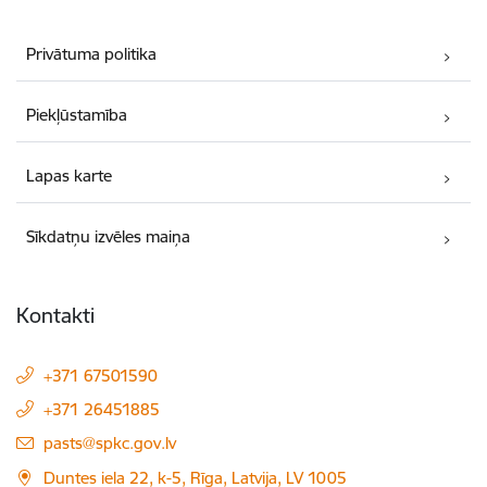
Privātuma politika
Piekļūstamība
Lapas karte
Sīkdatņu izvēles maiņa
Kontakti
+371 67501590
+371 26451885
E-pasts:
pasts@spkc.gov.lv
Duntes iela 22, k-5, Rīga, Latvija, LV 1005