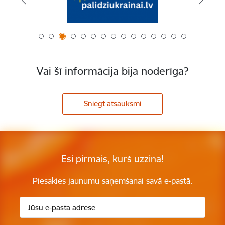
Vai šī informācija bija noderīga?
Sniegt atsauksmi
Esi pirmais, kurš uzzina!
Piesakies jaunumu saņemšanai savā e-pastā.