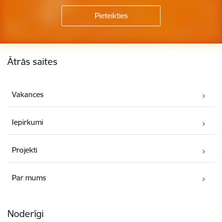
Kājene
Ātrās saites
Vakances
Iepirkumi
Projekti
Par mums
Noderīgi