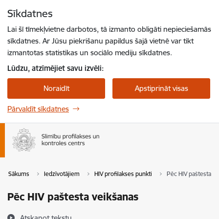
Pāriet uz lapas saturu
Sīkdatnes
Spied
lai meklētu
Enter
Lai šī tīmekļvietne darbotos, tā izmanto obligāti nepieciešamās
sīkdatnes. Ar Jūsu piekrišanu papildus šajā vietnē var tikt
izmantotas statistikas un sociālo mediju sīkdatnes.
Lūdzu, atzīmējiet savu izvēli:
Noraidīt
Apstiprināt visas
Pārvaldīt sīkdatnes
Sākums
Iedzīvotājiem
HIV profilakses punkti
Pēc HIV paštesta v
Pēc HIV paštesta veikšanas
Atskaņot tekstu