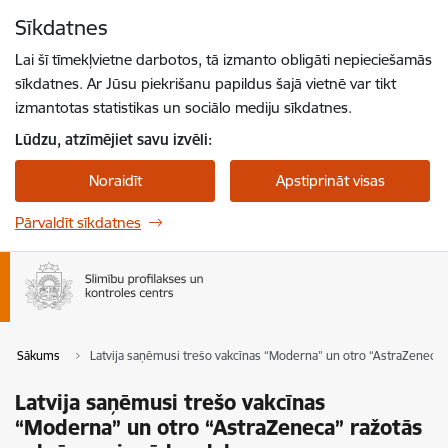
Pāriet uz lapas saturu
Sīkdatnes
Spied
lai meklētu
Enter
Lai šī tīmekļvietne darbotos, tā izmanto obligāti nepieciešamās
sīkdatnes. Ar Jūsu piekrišanu papildus šajā vietnē var tikt
izmantotas statistikas un sociālo mediju sīkdatnes.
Lūdzu, atzīmējiet savu izvēli:
Noraidīt
Apstiprināt visas
Pārvaldīt sīkdatnes
Sākums
Latvija saņēmusi trešo vakcīnas “Moderna” un otro “AstraZeneca”
Latvija saņēmusi trešo vakcīnas
“Moderna” un otro “AstraZeneca” ražotās