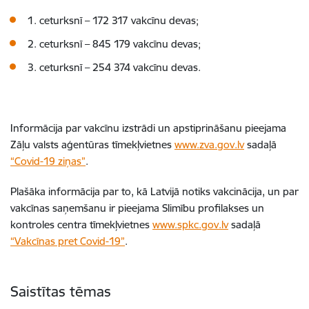
1. ceturksnī – 172 317 vakcīnu devas;
2. ceturksnī – 845 179 vakcīnu devas;
3. ceturksnī – 254 374 vakcīnu devas.
Informācija par vakcīnu izstrādi un apstiprināšanu pieejama
Zāļu valsts aģentūras tīmekļvietnes
www.zva.gov.lv
sadaļā
“Covid-19 ziņas”
.
Plašāka informācija par to, kā Latvijā notiks vakcinācija, un par
vakcīnas saņemšanu ir pieejama Slimību profilakses un
kontroles centra tīmekļvietnes
www.spkc.gov.lv
sadaļā
“Vakcīnas pret Covid-19”
.
Saistītas tēmas