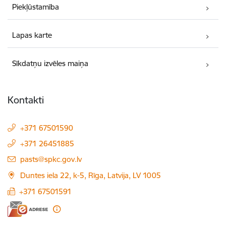
Piekļūstamība
Lapas karte
Sīkdatņu izvēles maiņa
Kontakti
+371 67501590
+371 26451885
E-pasts:
pasts@spkc.gov.lv
Duntes iela 22, k-5, Rīga, Latvija, LV 1005
+371 67501591