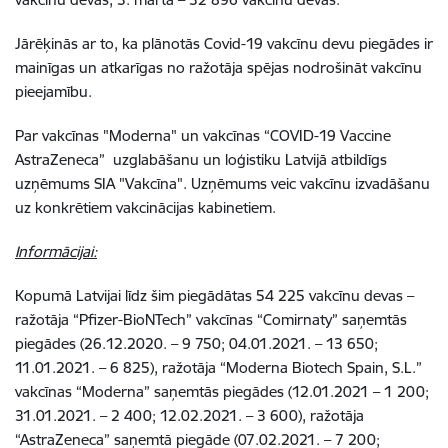
Jārēķinās ar to, ka plānotās Covid-19 vakcīnu devu piegādes ir
mainīgas un atkarīgas no ražotāja spējas nodrošināt vakcīnu
pieejamību.
Par vakcīnas "Moderna" un vakcīnas “COVID-19 Vaccine
AstraZeneca” uzglabāšanu un loģistiku Latvijā atbildīgs
uzņēmums SIA "Vakcīna". Uzņēmums veic vakcīnu izvadāšanu
uz konkrētiem vakcinācijas kabinetiem.
Informācijai:
Kopumā Latvijai līdz šim piegādātas 54 225 vakcīnu devas –
ražotāja “Pfizer-BioNTech” vakcīnas “Comirnaty” saņemtās
piegādes (26.12.2020. – 9 750; 04.01.2021. – 13 650;
11.01.2021. – 6 825), ražotāja “Moderna Biotech Spain, S.L.”
vakcīnas “Moderna” saņemtās piegādes (12.01.2021 – 1 200;
31.01.2021. – 2 400; 12.02.2021. – 3 600), ražotāja
“AstraZeneca” saņemtā piegāde (07.02.2021. – 7 200;