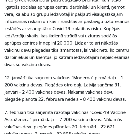
ilgstošs sociālās aprūpes centru darbinieki un klienti, ņemot
vērā, ka abu šo grupu iedzīvotāji ir pakļauti visaugstākajam
inficēšanās riskam un kas ir saistītas ar pastāvīgu uzturēšanos
iestādēs ar visaugstāko Covid-19 izplatības risku. Kopējais
iedzīvotāju skaits, kas ikdienā strādā vai uzturas sociālās
aprūpes centros ir nepilni 20 000. Līdz ar to arī nākošās
vakcīnu devu piegādes tiks izmantotas, lai vakcinētu šo centru
darbiniekus un klientus, jo katram iedzīvotājam nepieciešamas
divas šo vakcīnu devas.
12. janvārī tika saņemta vakcīnas “Moderna” pirmā daļa – 1
200 vakcīnu devas. Piegādes otro daļu Latvija saņēma 31.
janvārī – 2 400 vakcīnas devas. Nākamā vakcīnas devu
piegāde plānota 22. februāra nedēļā – 8 400 vakcīnu devas.
7. februārī tika saņemta ražotāja vakcīnas “Covid-19 Vaccine
AstraZeneca” pirmā daļa – 7 200 vakcīnu devas. Nākamās
vakcīnas devu piegādes plānotas 20. februārī – 22 621
vakcīnu devas, 3. martā – 32 896 vakcīnu devas.