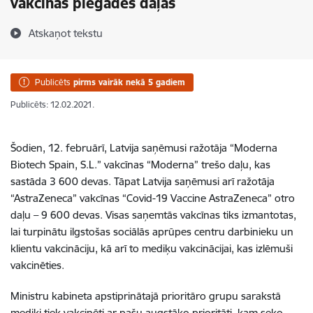
vakcīnas piegādes daļas
Atskaņot tekstu
Publicēts
pirms vairāk nekā 5 gadiem
Publicēts: 12.02.2021.
Šodien, 12. februārī, Latvija saņēmusi ražotāja “Moderna
Biotech Spain, S.L.” vakcīnas “Moderna” trešo daļu, kas
sastāda 3 600 devas. Tāpat Latvija saņēmusi arī ražotāja
“AstraZeneca” vakcīnas “Covid-19 Vaccine AstraZeneca” otro
daļu – 9 600 devas. Visas saņemtās vakcīnas tiks izmantotas,
lai turpinātu ilgstošas sociālās aprūpes centru darbinieku un
klientu vakcināciju, kā arī to mediķu vakcinācijai, kas izlēmuši
vakcinēties.
Ministru kabineta apstiprinātajā prioritāro grupu sarakstā
mediķi tiek vakcinēti ar pašu augstāko prioritāti, kam seko