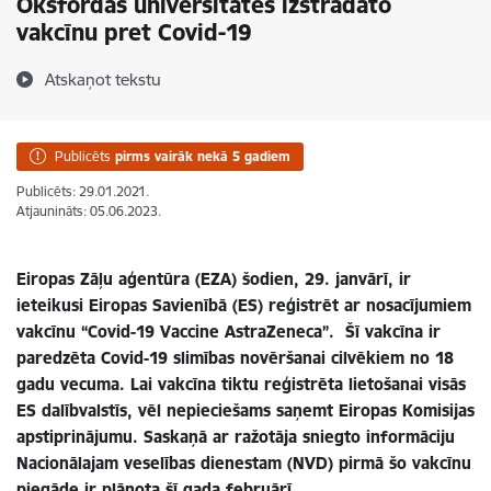
Oksfordas universitates izstrādāto
vakcīnu pret Covid-19
Atskaņot tekstu
Publicēts
pirms vairāk nekā 5 gadiem
Publicēts: 29.01.2021.
Atjaunināts: 05.06.2023.
Eiropas Zāļu aģentūra (EZA) šodien, 29. janvārī, ir
ieteikusi Eiropas Savienībā (ES) reģistrēt ar nosacījumiem
vakcīnu “Covid-19 Vaccine AstraZeneca”. Šī vakcīna ir
paredzēta Covid-19 slimības novēršanai cilvēkiem no 18
gadu vecuma. Lai vakcīna tiktu reģistrēta lietošanai visās
ES dalībvalstīs, vēl nepieciešams saņemt Eiropas Komisijas
apstiprinājumu. Saskaņā ar ražotāja sniegto informāciju
Nacionālajam veselības dienestam (NVD) pirmā šo vakcīnu
piegāde ir plānota šī gada februārī.