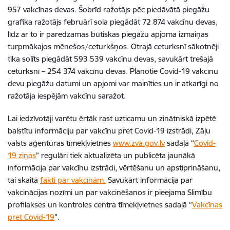
957 vakcīnas devas. Šobrīd ražotājs pēc piedāvātā piegāžu
grafika ražotājs februārī sola piegādāt 72 874 vakcīnu devas,
līdz ar to ir paredzamas būtiskas piegāžu apjoma izmaiņas
turpmākajos mēnešos/ceturkšņos. Otrajā ceturksnī sākotnēji
tika solīts piegādāt 593 539 vakcīnu devas, savukārt trešajā
ceturksnī – 254 374 vakcīnu devas. Plānotie Covid-19 vakcīnu
devu piegāžu datumi un apjomi var mainīties un ir atkarīgi no
ražotāja iespējām vakcīnu saražot.
Lai iedzīvotāji varētu ērtāk rast uzticamu un zinātniskā izpētē
balstītu informāciju par vakcīnu pret Covid-19 izstrādi, Zāļu
valsts aģentūras tīmekļvietnes
www.zva.gov.lv
sadaļā “
Covid-
19 ziņas
” regulāri tiek aktualizēta un publicēta jaunākā
informācija par vakcīnu izstrādi, vērtēšanu un apstiprināšanu,
tai skaitā
fakti par vakcīnām.
Savukārt informācija par
vakcinācijas nozīmi un par vakcinēšanos ir pieejama Slimību
profilakses un kontroles centra tīmekļvietnes sadaļā “
Vakcīnas
pret Covid-19
".