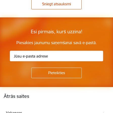
Sniegt atsauksmi
Esi pirmais, kurš uzzina!
Piesakies jaunumu saņemšanai savā e-pastā.
Kājene
Ātrās saites
Vakances