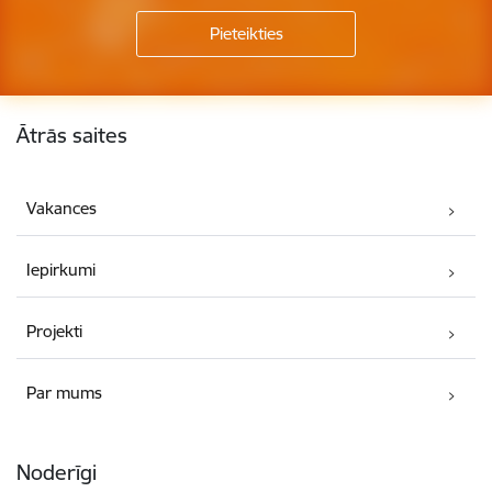
Kājene
Ātrās saites
Vakances
Iepirkumi
Projekti
Par mums
Noderīgi