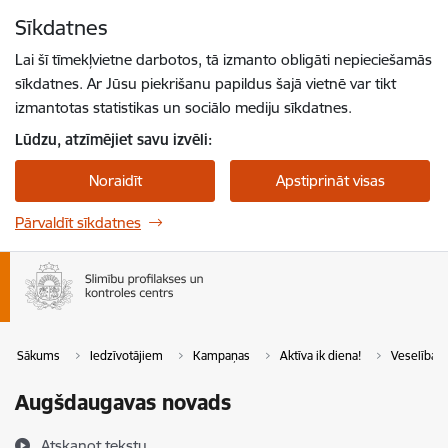
Pāriet uz lapas saturu
Sīkdatnes
Spied
lai meklētu
Enter
Lai šī tīmekļvietne darbotos, tā izmanto obligāti nepieciešamās
sīkdatnes. Ar Jūsu piekrišanu papildus šajā vietnē var tikt
izmantotas statistikas un sociālo mediju sīkdatnes.
Lūdzu, atzīmējiet savu izvēli:
Noraidīt
Apstiprināt visas
Pārvaldīt sīkdatnes
Sākums
Iedzīvotājiem
Kampaņas
Aktīva ik diena!
Veselības 
Augšdaugavas novads
Atskaņot tekstu