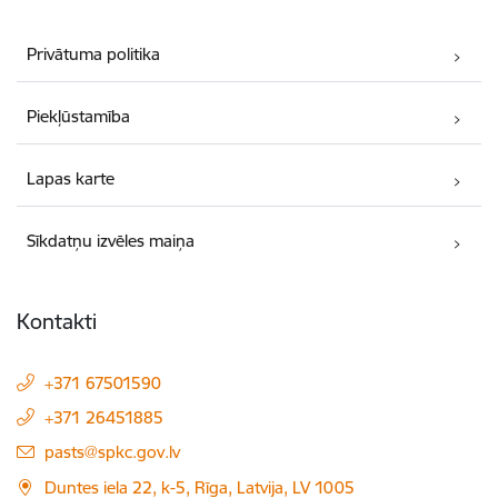
Privātuma politika
Piekļūstamība
Lapas karte
Sīkdatņu izvēles maiņa
Kontakti
+371 67501590
+371 26451885
E-pasts:
pasts@spkc.gov.lv
Duntes iela 22, k-5, Rīga, Latvija, LV 1005