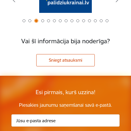
Vai šī informācija bija noderīga?
Sniegt atsauksmi
Esi pirmais, kurš uzzina!
Piesakies jaunumu saņemšanai savā e-pastā.