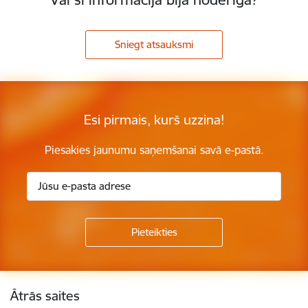
Sniegt atsauksmi
Esi pirmais, kurš uzzina!
Piesakies jaunumu saņemšanai savā e-pastā.
Kājene
Ātrās saites