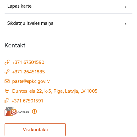
Lapas karte
Sīkdatņu izvēles maiņa
Kontakti
+371 67501590
+371 26451885
E-pasts:
pasts@spkc.gov.lv
Duntes iela 22, k-5, Rīga, Latvija, LV 1005
+371 67501591
Visi kontakti