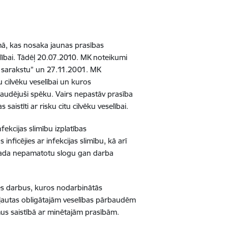
mā, kas nosaka jaunas prasības
elībai. Tādēļ 20.07.2010. MK noteikumi
u sarakstu” un 27.11.2001. MK
u cilvēku veselībai un kuros
zaudējuši spēku. Vairs nepastāv prasība
stīti ar risku citu cilvēku veselībai.
fekcijas slimību izplatības
icējies ar infekcijas slimību, kā arī
 rada nepamatotu slogu gan darba
nēs darbus, kuros nodarbinātās
pakļautas obligātajām veselības pārbaudēm
mus saistībā ar minētajām prasībām.