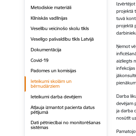
Izvērtējo
Metodiskie materiāli
projektā
Klīniskās vadlīnijas
tuvā kont
projektā 
Veselību veicinošo skolu tīkls
darbiniek
Veselīgo pašvaldību tīkls Latvijā
Ņemot vēr
Dokumentācija
inficēšanā
Covid-19
aizliegts
infekcijas
Padomes un komisijas
jākonsult
Ieteikumi skolām un
pienākum
bērnudārziem
Darba lik
Ieteikumi darba devējiem
devējam p
Atļauja izmantot pacienta datus
ja darba 
pētījumā
nosūtīt u
Dati pētniecībai no monitorēšanas
sistēmas
Pamatojot