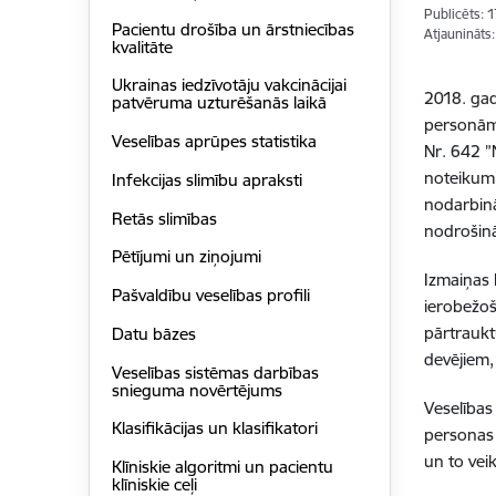
Publicēts: 
Pacientu drošība un ārstniecības
Atjaunināts
kvalitāte
Ukrainas iedzīvotāju vakcinācijai
2018. gad
patvēruma uzturēšanās laikā
personām,
Veselības aprūpes statistika
Nr. 642 ”
noteikumi
Infekcijas slimību apraksti
nodarbinā
Retās slimības
nodrošinā
Pētījumi un ziņojumi
Izmaiņas 
Pašvaldību veselības profili
ierobežoš
pārtraukt
Datu bāzes
devējiem,
Veselības sistēmas darbības
snieguma novērtējums
Veselības
Klasifikācijas un klasifikatori
personas 
un to vei
Klīniskie algoritmi un pacientu
klīniskie ceļi