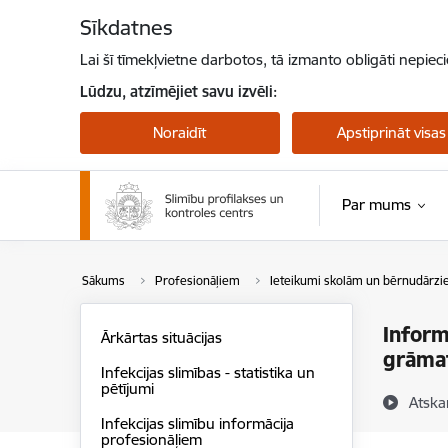
Pāriet uz lapas saturu
Sīkdatnes
Lai šī tīmekļvietne darbotos, tā izmanto obligāti nepiec
Lūdzu, atzīmējiet savu izvēli:
Noraidīt
Apstiprināt visas
Par mums
Pērtiķu bakas
Sākums
Profesionāļiem
Ieteikumi skolām un bērnudārz
Inform
Ārkārtas situācijas
grāma
Infekcijas slimības - statistika un
pētījumi
Atska
Infekcijas slimību informācija
profesionāļiem