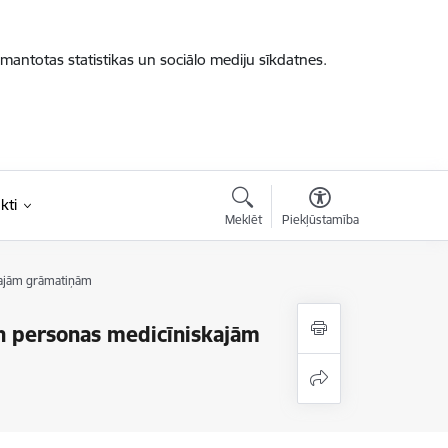
zmantotas statistikas un sociālo mediju sīkdatnes.
kti
Meklēt
Piekļūstamība
kajām grāmatiņām
n personas medicīniskajām