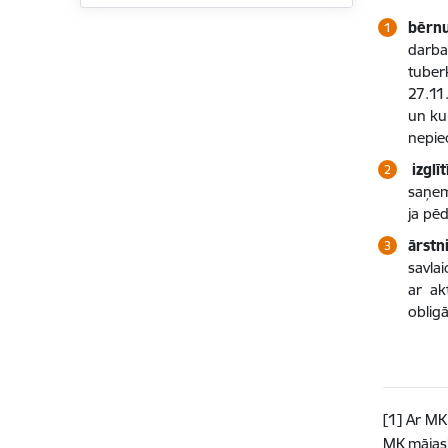
bērn
darba
tuber
27.11
un ku
nepie
izglī
saņem
ja pē
ārstn
savla
ar ak
oblig
[1] Ar MK
MK mājasl