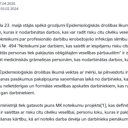
17.04.2020.
: 03.02.2024.
a 23. maijā stājās spēkā grozījumi Epidemioloģiskās drošības liku
 kuras ir nodarbinātas darbos, kas var radīt risku citu cilvēku ves
Noteikumi par profesionālo darbību ierobežojošo infekcijas slimīb
 Nr. 494 ”Noteikumi par darbiem, kas saistīti ar iespējamu risku cit
tās personas tiek pakļautas obligātajām veselības pārbaudēm” ir 
t medicīniskās grāmatiņas personām, kas nodarbinātas darbos, kas sai
Epidemioloģiskās drošības likumā veiktas ar mērķi, lai pilnveidotu in
anas pasākumus pakalpojuma saņemšanas laikā no darbinieka, kas inf
u nelietderīgas un formālas veselības apskates darbiniekiem, kas
 gan darbiniekiem.
 ministrijā tiek gatavots jauns MK noteikumu projekts[1], kas defi
ir saistītas ar risku citu cilvēku veselībai, personu loku, kuras ir 
kšanas kārtību, kā arī noteiks darba devēja un darbinieka pienāku