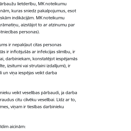
pārbaužu lietderību,
MK noteikumu
rsonām, kuras sniedz pakalpojumus, esot
ģiskām indikācijām. MK noteikumu
rāmatiņu, aizstājot to ar atzinumu par
stniecības personas).
ms ir nepakļaut citas personas
ir inficējušās ar infekcijas slimību, ir
ībai, darbiniekam, konstatējot iespējamās
 izsitumi vai strutaini izdalījumi), ir
i un viņa iespējas veikt darba
nieku veikt veselības pārbaudi, ja darba
udus citu cilvēku veselībai. Līdz ar to,
mes, viņam ir tiesības darbinieku
īdim aicinām: