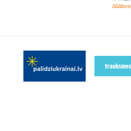
502&org