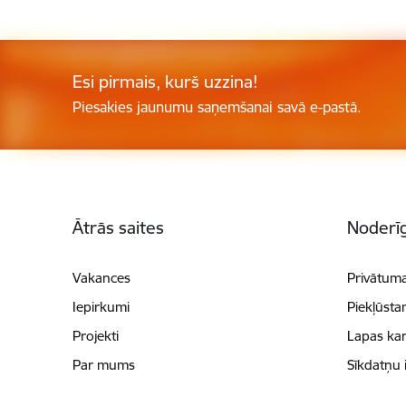
Esi pirmais, kurš uzzina!
Piesakies jaunumu saņemšanai savā e-pastā.
Kājene
Ātrās saites
Noderīg
Vakances
Privātuma
Iepirkumi
Piekļūsta
Projekti
Lapas kar
Par mums
Sīkdatņu 