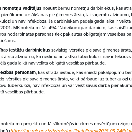
u nometņu vadītājus
nosūtīt bērnu nometņu darbiniekus, kas strā
 pienākumu uzsākšanas pie ģimenes ārsta, lai saņemtu atzinumu, k
kulozi un nav infekciozs. Ja darbiniekam pēdējā gada laikā ir veikta
.2001. MK noteikumi Nr. 494 ”Noteikumi par darbiem, kas saistīti ar 
ros nodarbinātās personas tiek pakļautas obligātajām veselības 
ciešams.
tības iestāžu darbiniekus
savlaicīgi vērsties pie sava ģimenes ārsta
t ārsta atzinumu, ka neslimo ar aktīvu tuberkulozi, nav infekcioz
dējā gada laikā nav veikta obligātā veselības pārbaude.
iecības personām
, kas strādā iestādē, kas sniedz pakalpojumu bēr
icīgi vērsties pie sava ģimenes ārsta, veikt pārbaudi uz tuberkuloz
tīvu tuberkulozi, nav infekciozs un var veikt savus darba pienākumu
ātā veselības pārbaude.
 noteikumu projektu un tā sākotnējās ietekmes novērtējuma ziņojumu
apā (
http://tap.mk.gov.lv/lv/mk/tap/?dateFrom=2018-05-24&da