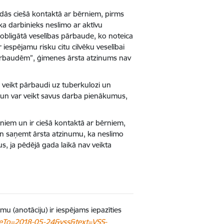
dās ciešā kontaktā ar bērniem, pirms
a darbinieks neslimo ar aktīvu
 obligātā veselības pārbaude, ko noteica
iespējamu risku citu cilvēku veselībai
pārbaudēm”, ģimenes ārsta atzinums nav
, veikt pārbaudi uz tuberkulozi un
s un var veikt savus darba pienākumus,
niem un ir ciešā kontaktā ar bērniem,
i un saņemt ārsta atzinumu, ka neslimo
s, ja pēdējā gada laikā nav veikta
 (anotāciju) ir iespējams iepazīties
teTo=2018-05-24&vss&text=VSS-