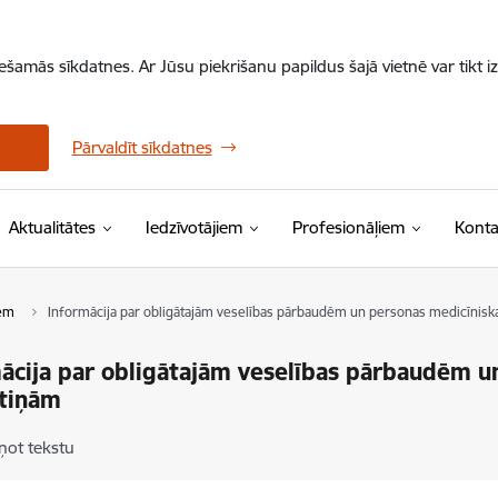
iešamās sīkdatnes. Ar Jūsu piekrišanu papildus šajā vietnē var tikt i
Pārvaldīt sīkdatnes
Aktualitātes
Iedzīvotājiem
Profesionāļiem
Konta
iem
Informācija par obligātajām veselības pārbaudēm un personas medicīnis
ācija par obligātajām veselības pārbaudēm u
tiņām
ņot tekstu