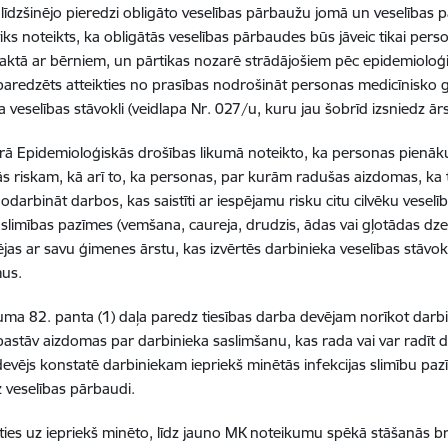
t līdzšinējo pieredzi obligāto veselības pārbaužu jomā un veselības 
tiks noteikts, ka obligātās veselības pārbaudes būs jāveic tikai pe
aktā ar bērniem, un pārtikas nozarē strādājošiem pēc epidemiolo
paredzēts atteikties no prasības nodrošināt personas medicīnisko g
a veselības stāvokli (veidlapa Nr. 027/u, kuru jau šobrīd izsniedz ār
ā Epidemioloģiskās drošības likumā noteikto, ka personas pienāku
s riskam, kā arī to, ka personas, par kurām radušas aizdomas, ka tās 
 nodarbināt darbos, kas saistīti ar iespējamu risku citu cilvēku vesel
 slimības pazīmes (vemšana, caureja, drudzis, ādas vai gļotādas dzelte,
ējas ar savu ģimenes ārstu, kas izvērtēs darbinieka veselības stāvokl
us.
uma 82. panta (1) daļa paredz tiesības darba devējam norīkot darbi
astāv aizdomas par darbinieka saslimšanu, kas rada vai var radīt dra
devējs konstatē darbiniekam iepriekš minētās infekcijas slimību pazī
z veselības pārbaudi.
ies uz iepriekš minēto, līdz jauno MK noteikumu spēkā stāšanās br