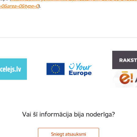
=0&area=0&type=0
).
Vai šī informācija bija noderīga?
Sniegt atsauksmi