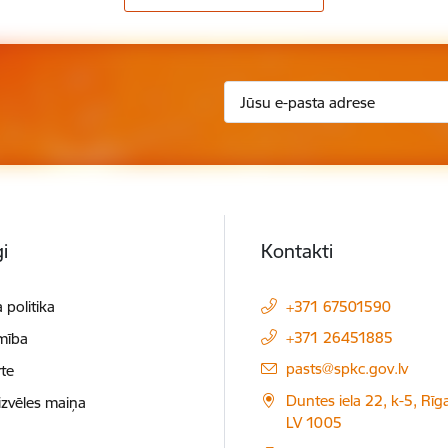
i
Kontakti
 politika
+371 67501590
+371 26451885
mība
E-pasts:
pasts@spkc.gov.lv
te
Duntes iela 22, k-5, Rīga
izvēles maiņa
LV 1005