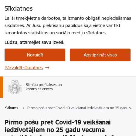
Pāriet uz lapas saturu
Sīkdatnes
Spied
lai meklētu
Enter
Lai šī tīmekļvietne darbotos, tā izmanto obligāti nepieciešamās
sīkdatnes. Ar Jūsu piekrišanu papildus šajā vietnē var tikt
izmantotas statistikas un sociālo mediju sīkdatnes.
Lūdzu, atzīmējiet savu izvēli:
Noraidīt
Apstiprināt visas
Pārvaldīt sīkdatnes
Sākums
Pirmo pošu pret Covid-19 veikšanai iedzīvotājiem no 25 gadu ve
Pirmo pošu pret Covid-19 veikšanai
iedzīvotājiem no 25 gadu vecuma