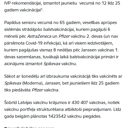
IVP rekomendācijai, izmantot jauniešu vecumā no 12 līdz 25
gadiem vakcinācijai*.
Papildus senioru vecumā no 65 gadiem, veselības aprūpes
sistēmās strādājošo balstvakcinācijai, kuriem pagājuši 6
mēneši pēc
AstraZeneca
un
Pfizer
vakcīnu 2. devas (un nav
pārslimota Covid-19 infekcija), kā arī visiem iedzīvotājiem,
kuriem pagājušas vismaz 8 nedēļas pēc Janssen vakcīnas 1.
devas saņemšanas, tuvākajā laikā balstvakcinācijai primāri ir
aicinājums izmantot
Spikevax
vakcīnu.
Sākot ar šonedēļu arī izbraukuma vakcinācijā tiks vakcinēts ar
Spikevax
(Moderna)
,
Janssen
, bet jauniešiem līdz 25 gadiem
tiks piedāvāta
Pfizer
vakcīna.
Šobrīd Latvijas vakcīnu krājumos ir 430 407 vakcīnas,
notiek
vakcīnu portfeļa strukturēšana atbilstoši pieprasījumam.
Līdz
gada beigām plānotas 1423542 vakcīnu piegādes.