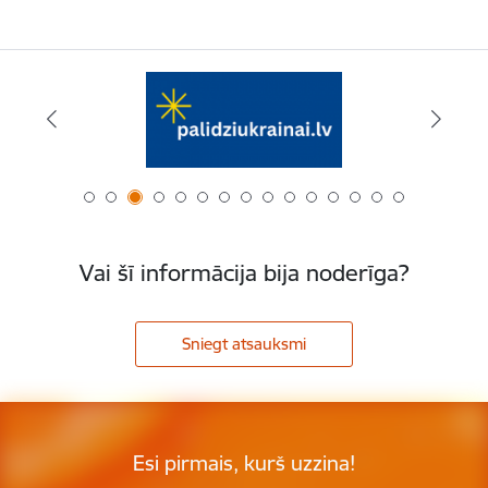
Vai šī informācija bija noderīga?
Sniegt atsauksmi
Esi pirmais, kurš uzzina!