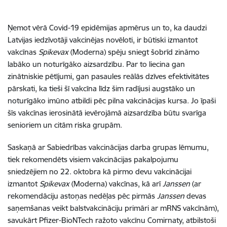
Ņemot vērā Covid-19 epidēmijas apmērus un to, ka daudzi
Latvijas iedzīvotāji vakcinējas novēloti, ir būtiski izmantot
vakcīnas
Spikevax
(Moderna) spēju sniegt šobrīd zināmo
labāko un noturīgāko aizsardzību. Par to liecina gan
zinātniskie pētījumi, gan pasaules reālās dzīves efektivitātes
pārskati, ka tieši šī vakcīna līdz šim radījusi augstāko un
noturīgāko imūno atbildi pēc pilna vakcinācijas kursa. Jo īpaši
šīs vakcīnas ierosinātā ievērojāmā aizsardzība būtu svarīga
senioriem un citām riska grupām.
Saskaņā ar
Sabiedrības vakcinācijas darba grupas lēmumu
,
tiek rekomendēts visiem vakcinācijas pakalpojumu
sniedzējiem no 22. oktobra kā pirmo devu vakcinācijai
izmantot
Spikevax
(Moderna)
vakcīnas, kā arī
Janssen
(ar
rekomendāciju astoņas nedēļas pēc pirmās
Janssen
devas
saņemšanas veikt balstvakcināciju primāri ar mRNS vakcīnām),
savukārt
Pfizer-BioNTech ražoto vakcīnu Comirnaty
, atbilstoši