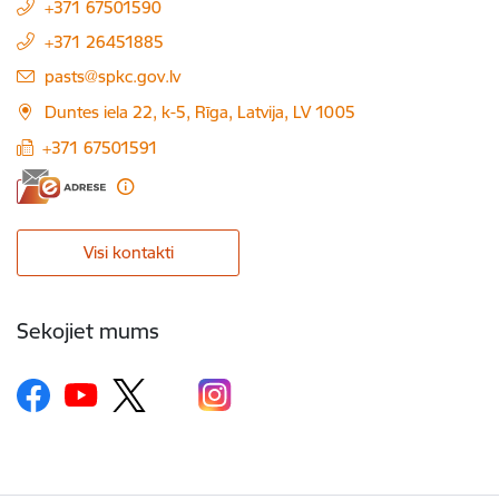
+371 67501590
+371 26451885
E-pasts:
pasts@spkc.gov.lv
Duntes iela 22, k-5, Rīga, Latvija, LV 1005
+371 67501591
Visi kontakti
Sekojiet mums