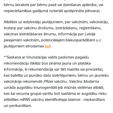
bērnu (ieraksts par bērnu pasē vai dzimšanas apliecība, vai
nepieciešamības gadījumā no
tariāli apstiprināta pilnvara).
Atbildes uz iedzīvotāju jautājumiem, par vakcīnām, vakcināciju,
tostarp par vakcīnu drošumu, izstrādāšanu, reģistrēšanu,
vakcīnas izstrādāšanas ātrumu, informācija par Latvijā
pieejamām vakcīnām, potenciālajām blakusparādībām u.c.
jautājumiem atrodamas
šeit
.
*
*
Saskaņā ar Imunizācijas valsts padomes pagaidu
rekomendāciju (tiklīdz būs zināma jauna un plašāka
informācija, šī rekomendācija var tikt mainīta vai precizēta),
kas balstīta uz jaunāko datu izvērtējumiem, bērnu un jauniešu
vakcinācija rekomendē
Pfizer
vakcīnu. Vakcīna
Moderna
uzrāda augstāku imunogenitāti jeb imūnās sistēmas atbildi,
kas šai vecuma grupai varētu būt saistāma ar augstāku risku
attīstīties mRNS vakcīnu identificētajai blaknei - miokardītam
un perikardītam.