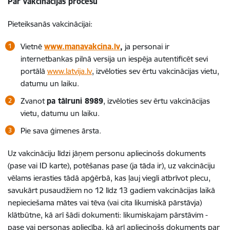
Par vakcinācijas procesu
Pieteiksanās vakcinācijai:
Vietnē
www.manavakcina.lv
,
ja personai ir
internetbankas pilnā versija un iespēja autentificēt sevi
portālā
www.latvija.lv
, izvēloties sev ērtu vakcinācijas vietu,
datumu un laiku.
Zvanot
pa tālruni 8989
, izvēloties sev ērtu vakcinācijas
vietu, datumu un laiku.
Pie sava ģimenes ārsta.
Uz vakcināciju līdzi jāņem personu apliecinošs dokuments
(pase vai ID karte), potēšanas pase (ja tāda ir), uz vakcināciju
vēlams ierasties tādā apģērbā, kas ļauj viegli atbrīvot plecu,
savukārt pusaudžiem no 12 līdz 13 gadiem
vakcinācijas laikā
nepieciešam
a mātes vai tēva (vai cita likumiskā pārstāvja)
klātbūtne, kā arī šādi dokumenti: likumiskajam pārstāvim -
pase vai personas apliecība, kā arī apliecinošs dokuments par