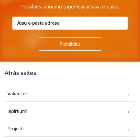
Piesakies jaunumu saņemšanai savā e-pastā.
Kājene
Ātrās saites
Vakances
Iepirkumi
Projekti