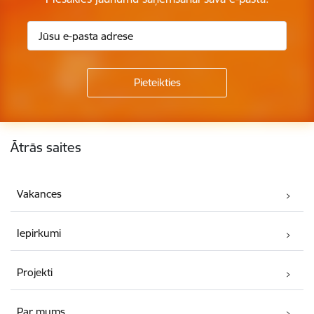
Kājene
Ātrās saites
Vakances
Iepirkumi
Projekti
Par mums