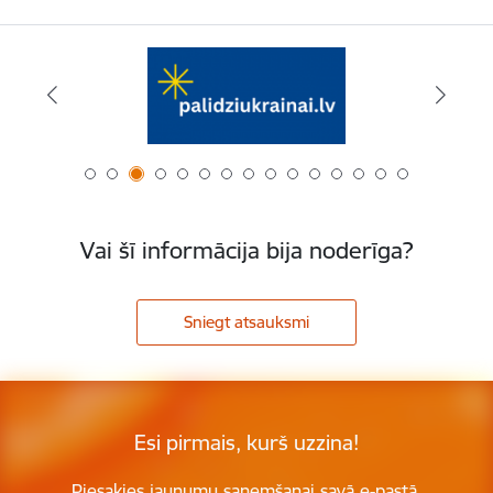
Vai šī informācija bija noderīga?
Sniegt atsauksmi
Esi pirmais, kurš uzzina!
Piesakies jaunumu saņemšanai savā e-pastā.