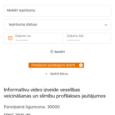
Meklēt iepirkumu
Iepirkuma statuss
Datums no
Datums līdz
Aizvērt
Pieteikumi/piedāvājumi atvērti
Notīrīt filtrus
Informatīvu video izveide veselības
veicināšanas un slimību profilakses jautājumos
Paredzamā līgumcena
30000