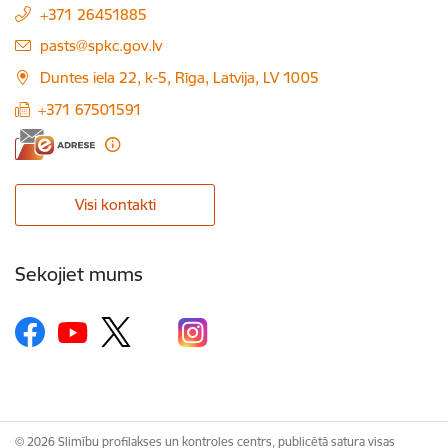
+371 26451885
E-pasts:
pasts@spkc.gov.lv
Duntes iela 22, k-5, Rīga, Latvija, LV 1005
+371 67501591
Visi kontakti
Sekojiet mums
© 2026 Slimību profilakses un kontroles centrs, publicētā satura visas