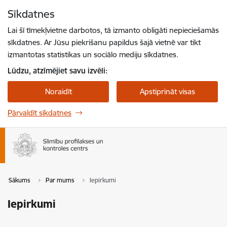
Pāriet uz lapas saturu
Sīkdatnes
Spied
lai meklētu
Enter
Lai šī tīmekļvietne darbotos, tā izmanto obligāti nepieciešamās
sīkdatnes. Ar Jūsu piekrišanu papildus šajā vietnē var tikt
izmantotas statistikas un sociālo mediju sīkdatnes.
Lūdzu, atzīmējiet savu izvēli:
Noraidīt
Apstiprināt visas
Pārvaldīt sīkdatnes
Sākums
Par mums
Iepirkumi
Iepirkumi