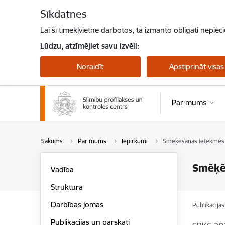
Pāriet uz lapas saturu
Sīkdatnes
Lai šī tīmekļvietne darbotos, tā izmanto obligāti nepiec
Lūdzu, atzīmējiet savu izvēli:
Noraidīt
Apstiprināt visas
Par mums
Pērtiķu bakas
Sākums
Par mums
Iepirkumi
Smēķēšanas ietekmes 
Smēķē
Vadība
Struktūra
Darbības jomas
Publikācija
Publikācijas un pārskati