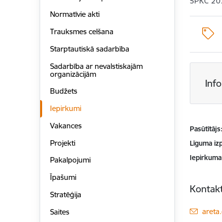
SPKC 20
Normatīvie akti
Trauksmes celšana
Starptautiskā sadarbība
Sadarbība ar nevalstiskajām
organizācijām
Inf
Budžets
Iepirkumi
Vakances
Pasūtītājs
Projekti
Līguma izp
Iepirkuma
Pakalpojumi
Īpašumi
Kontakt
Stratēģija
E-pas
areta
Saites