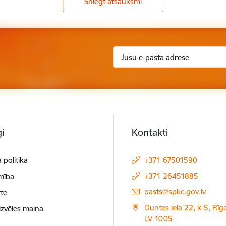
Sniegt atsauksmi
i
Kontakti
 politika
+371 67501590
+371 26451885
mība
E-pasts:
pasts@spkc.gov.lv
te
Duntes iela 22, k-5, Rīga
izvēles maiņa
LV 1005