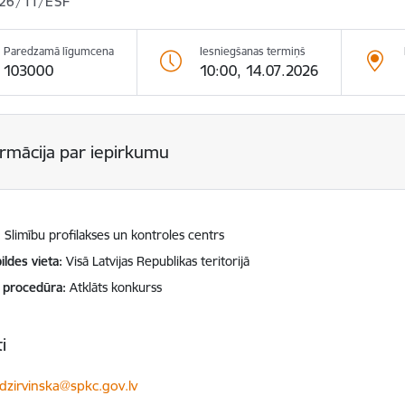
26/11/ESF
Paredzamā līgumcena
Iesniegšanas termiņš
103000
10:00, 14.07.2026
ormācija par iepirkumu
Slimību profilakses un kontroles centrs
ildes vieta
Visā Latvijas Republikas teritorijā
 procedūra
Atklāts konkurss
i
ts:
.dzirvinska@spkc.gov.lv