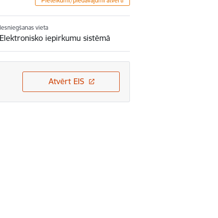
Pieteikumi/piedāvājumi atvērti
Iesniegšanas vieta
Elektronisko iepirkumu sistēmā
Atvērt EIS