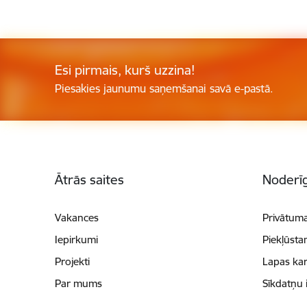
Esi pirmais, kurš uzzina!
Piesakies jaunumu saņemšanai savā e-pastā.
Kājene
Ātrās saites
Noderīg
Vakances
Privātuma
Iepirkumi
Piekļūsta
Projekti
Lapas kar
Par mums
Sīkdatņu 