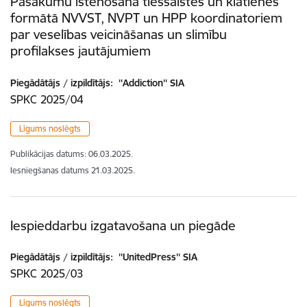
Pasākumu īstenošana tiešsaistes un klātienes
formātā NVVST, NVPT un HPP koordinatoriem
par veselības veicināšanas un slimību
profilakses jautājumiem
Piegādātājs / izpildītājs:
''Addiction'' SIA
SPKC 2025/04
Līgums noslēgts
Publikācijas datums:
06.03.2025.
Iesniegšanas datums
21.03.2025.
Iespieddarbu izgatavošana un piegāde
Piegādātājs / izpildītājs:
''UnitedPress'' SIA
SPKC 2025/03
Līgums noslēgts