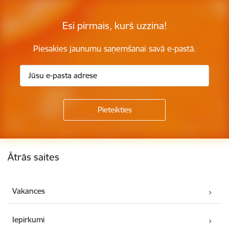
Esi pirmais, kurš uzzina!
Piesakies jaunumu saņemšanai savā e-pastā.
Kājene
Ātrās saites
Vakances
Iepirkumi