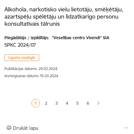
Alkohola, narkotisko vielu lietotāju, smēķētāju,
azartspēļu spēlētāju un līdzatkarīgo personu
konsultatīvais tālrunis
Piegādātājs / izpildītājs:
''Veselības centrs Vivendi'' SIA
SPKC 2024/07
Līgums noslēgts
Publikācijas datums:
29.02.2024.
Iesniegšanas datums
15.03.2024.
Lapošana
1
2
3
4
5
6
Pašreizējā lapa
Lapa
Lapa
Lapa
Lapa
Drukāt lapu