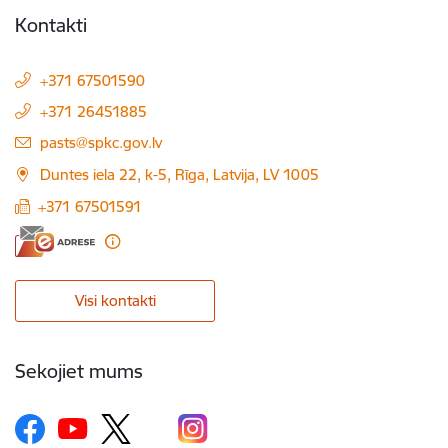
Kontakti
+371 67501590
+371 26451885
E-pasts:
pasts@spkc.gov.lv
Duntes iela 22, k-5, Rīga, Latvija, LV 1005
+371 67501591
Visi kontakti
Sekojiet mums