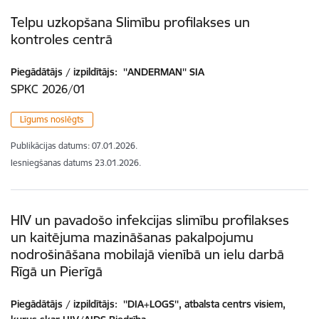
Telpu uzkopšana Slimību profilakses un
kontroles centrā
Piegādātājs / izpildītājs:
''ANDERMAN'' SIA
SPKC 2026/01
Līgums noslēgts
Publikācijas datums:
07.01.2026.
Iesniegšanas datums
23.01.2026.
HIV un pavadošo infekcijas slimību profilakses
un kaitējuma mazināšanas pakalpojumu
nodrošināšana mobilajā vienībā un ielu darbā
Rīgā un Pierīgā
Piegādātājs / izpildītājs:
''DIA+LOGS'', atbalsta centrs visiem,