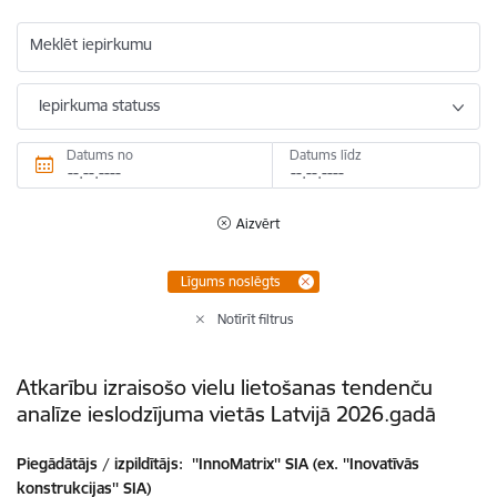
Meklēt iepirkumu
Iepirkuma statuss
Datums no
Datums līdz
Aizvērt
Līgums noslēgts
Notīrīt filtrus
Atkarību izraisošo vielu lietošanas tendenču
analīze ieslodzījuma vietās Latvijā 2026.gadā
Piegādātājs / izpildītājs:
''InnoMatrix'' SIA (ex. ''Inovatīvās
konstrukcijas'' SIA)