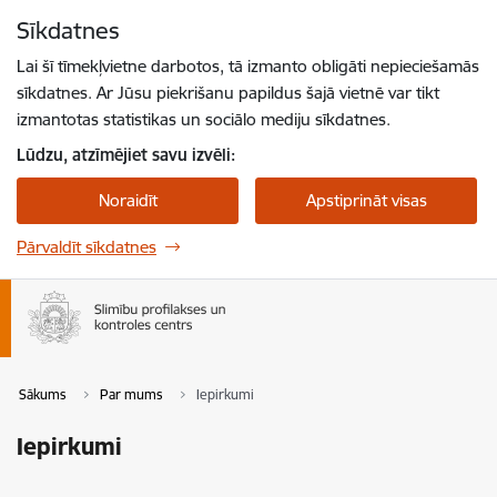
Pāriet uz lapas saturu
Sīkdatnes
Spied
lai meklētu
Enter
Lai šī tīmekļvietne darbotos, tā izmanto obligāti nepieciešamās
sīkdatnes. Ar Jūsu piekrišanu papildus šajā vietnē var tikt
izmantotas statistikas un sociālo mediju sīkdatnes.
Lūdzu, atzīmējiet savu izvēli:
Noraidīt
Apstiprināt visas
Pārvaldīt sīkdatnes
Sākums
Par mums
Iepirkumi
Iepirkumi