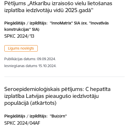
Pētījums „Atkarību izraisošo vielu lietošanas
izplatība iedzīvotāju vidū 2025.gadā''
Piegādātājs / izpildītājs:
''InnoMatrix'' SIA (ex. ''Inovatīvās
konstrukcijas'' SIA)
SPKC 2024/13
Līgums noslēgts
Publikācijas datums:
09.09.2024.
Iesniegšanas datums
15.10.2024.
Seroepidemioloģiskais pētījums: C hepatīta
izplatība Latvijas pieaugušo iedzīvotāju
populācijā (atkārtots)
Piegādātājs / izpildītājs:
''Bu(o)rn''
SPKC 2024/04AF