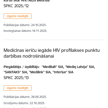
kurus skar HIV/AIDS Biedrība
SPKC 2025/12
Līgums noslēgts
Publikācijas datums:
24.10.2025.
Iesniegšanas datums
14.11.2025.
Medicīnas ierīču iegāde HIV profilakses punktu
darbības nodrošināšanai
Piegādātājs / izpildītājs:
''MedBalt'' SIA, ''Mediq Latvija'' SIA,
''SANTAKS'' SIA, ''Medilink'' SIA, ''Interlux'' SIA
SPKC 2025/13
Līgums noslēgts
Publikācijas datums:
28.09.2025.
Grozījumu datums: 22.10.2025.