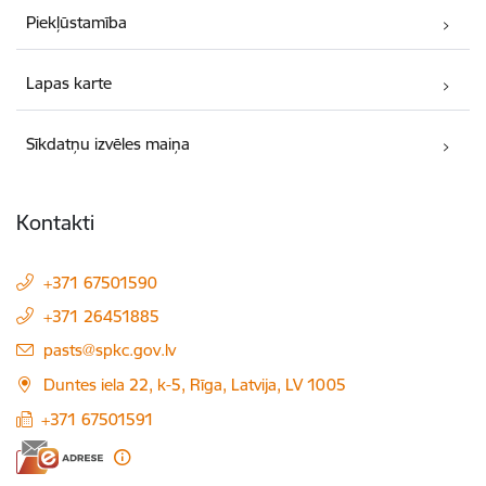
Piekļūstamība
Lapas karte
Sīkdatņu izvēles maiņa
Kontakti
+371 67501590
+371 26451885
E-pasts:
pasts@spkc.gov.lv
Duntes iela 22, k-5, Rīga, Latvija, LV 1005
+371 67501591