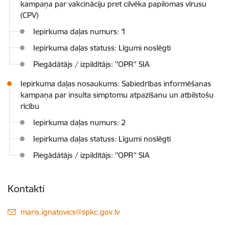
kampaņa par vakcināciju pret cilvēka papilomas vīrusu
(CPV)
Iepirkuma daļas numurs: 1
Iepirkuma daļas statuss: Līgumi noslēgti
Piegādātājs / izpildītājs: ''OPR'' SIA
Iepirkuma daļas nosaukums: Sabiedrības informēšanas
kampaņa par insulta simptomu atpazīšanu un atbilstošu
rīcību
Iepirkuma daļas numurs: 2
Iepirkuma daļas statuss: Līgumi noslēgti
Piegādātājs / izpildītājs: ''OPR'' SIA
Kontakti
E-pasts:
maris.ignatovics@spkc.gov.lv