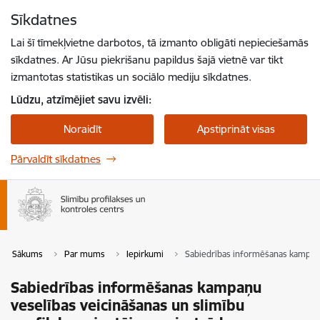
Pāriet uz lapas saturu
Sīkdatnes
Spied
lai meklētu
Enter
Lai šī tīmekļvietne darbotos, tā izmanto obligāti nepieciešamās
sīkdatnes. Ar Jūsu piekrišanu papildus šajā vietnē var tikt
izmantotas statistikas un sociālo mediju sīkdatnes.
Lūdzu, atzīmējiet savu izvēli:
Noraidīt
Apstiprināt visas
Pārvaldīt sīkdatnes
Sākums
Par mums
Iepirkumi
Sabiedrības informēšanas kampaņu 
Sabiedrības informēšanas kampaņu
veselības veicināšanas un slimību