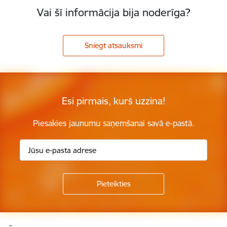
Vai šī informācija bija noderīga?
Sniegt atsauksmi
Esi pirmais, kurš uzzina!
Piesakies jaunumu saņemšanai savā e-pastā.
Kājene