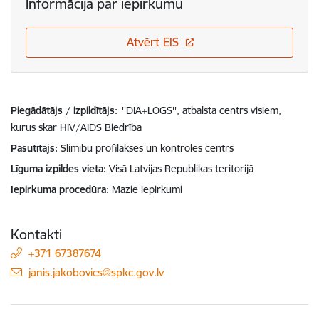
Informācija par iepirkumu
Atvērt EIS
Piegādātājs / izpildītājs:
''DIA+LOGS'', atbalsta centrs visiem,
kurus skar HIV/AIDS Biedrība
Pasūtītājs
Slimību profilakses un kontroles centrs
Līguma izpildes vieta
Visā Latvijas Republikas teritorijā
Iepirkuma procedūra
Mazie iepirkumi
Kontakti
+371 67387674
E-pasts:
janis.jakobovics@spkc.gov.lv