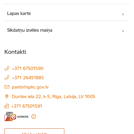
Lapas karte
Sīkdatņu izvēles maiņa
Kontakti
+371 67501590
+371 26451885
E-pasts:
pasts@spkc.gov.lv
Duntes iela 22, k-5, Rīga, Latvija, LV 1005
+371 67501591