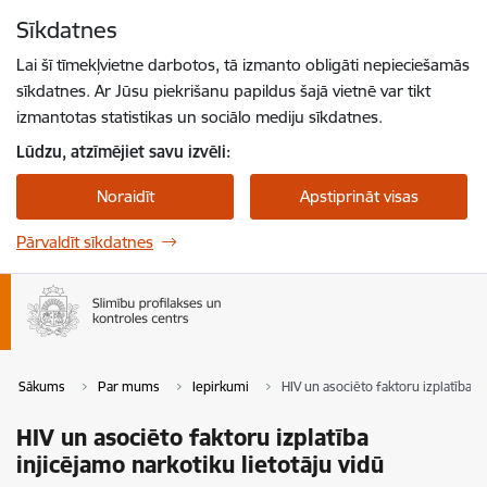
Pāriet uz lapas saturu
Sīkdatnes
Spied
lai meklētu
Enter
Lai šī tīmekļvietne darbotos, tā izmanto obligāti nepieciešamās
sīkdatnes. Ar Jūsu piekrišanu papildus šajā vietnē var tikt
izmantotas statistikas un sociālo mediju sīkdatnes.
Lūdzu, atzīmējiet savu izvēli:
Noraidīt
Apstiprināt visas
Pārvaldīt sīkdatnes
Sākums
Par mums
Iepirkumi
HIV un asociēto faktoru izplatība in
HIV un asociēto faktoru izplatība
injicējamo narkotiku lietotāju vidū