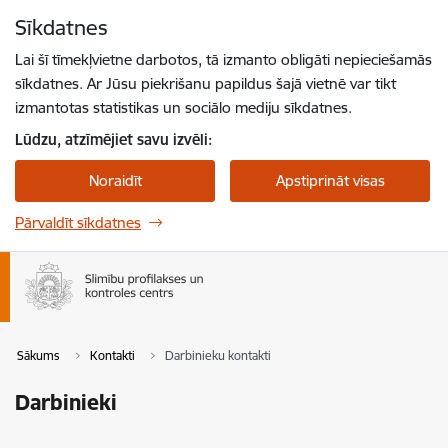
Pāriet uz lapas saturu
Sīkdatnes
Spied
lai meklētu
Enter
Lai šī tīmekļvietne darbotos, tā izmanto obligāti nepieciešamās
sīkdatnes. Ar Jūsu piekrišanu papildus šajā vietnē var tikt
izmantotas statistikas un sociālo mediju sīkdatnes.
Lūdzu, atzīmējiet savu izvēli:
Noraidīt
Apstiprināt visas
Pārvaldīt sīkdatnes
Sākums
Kontakti
Darbinieku kontakti
Darbinieki