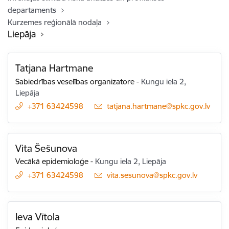
departaments
Kurzemes reģionālā nodaļa
Liepāja
Tatjana Hartmane
Sabiedrības veselības organizatore
-
Kungu iela 2,
Liepāja
+371 63424598
E-pasts:
tatjana.hartmane@spkc.gov.lv
Vita Šešunova
Vecākā epidemioloģe
-
Kungu iela 2, Liepāja
+371 63424598
E-pasts:
vita.sesunova@spkc.gov.lv
Ieva Vītola