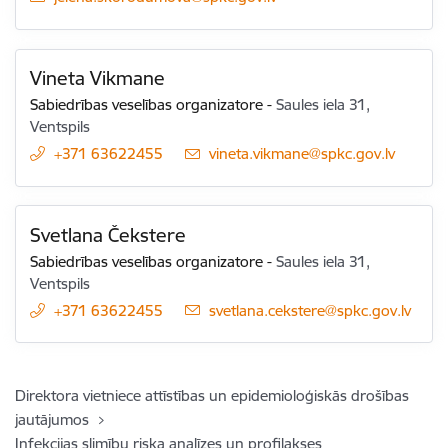
Vineta Vikmane
Sabiedrības veselības organizatore
-
Saules iela 31,
Ventspils
+371 63622455
E-pasts:
vineta.vikmane@spkc.gov.lv
Svetlana Čekstere
Sabiedrības veselības organizatore
-
Saules iela 31,
Ventspils
+371 63622455
E-pasts:
svetlana.cekstere@spkc.gov.lv
Direktora vietniece attīstības un epidemioloģiskās drošības
jautājumos
Infekcijas slimību riska analīzes un profilakses