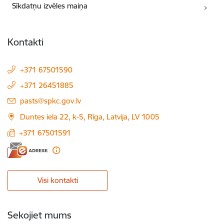
Sīkdatņu izvēles maiņa
Kontakti
+371 67501590
+371 26451885
E-pasts:
pasts@spkc.gov.lv
Duntes iela 22, k-5, Rīga, Latvija, LV 1005
+371 67501591
Visi kontakti
Sekojiet mums