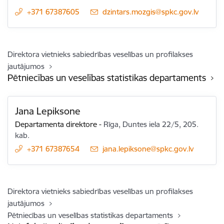
+371 67387605
E-pasts:
dzintars.mozgis@spkc.gov.lv
Direktora vietnieks sabiedrības veselības un profilakses
jautājumos
Pētniecības un veselības statistikas departaments
Jana Lepiksone
Departamenta direktore
-
Rīga, Duntes iela 22/5, 205.
kab.
+371 67387654
E-pasts:
jana.lepiksone@spkc.gov.lv
Direktora vietnieks sabiedrības veselības un profilakses
jautājumos
Pētniecības un veselības statistikas departaments