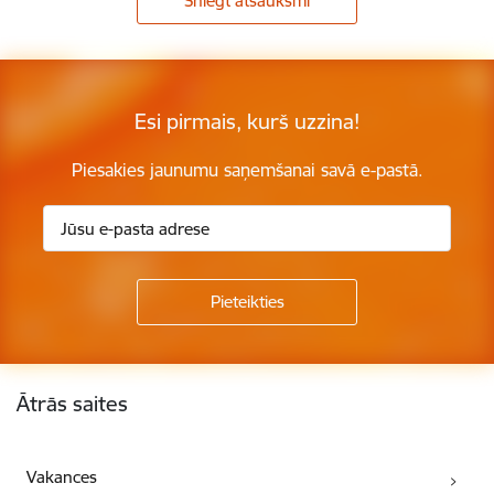
Sniegt atsauksmi
Esi pirmais, kurš uzzina!
Piesakies jaunumu saņemšanai savā e-pastā.
Kājene
Ātrās saites
Vakances