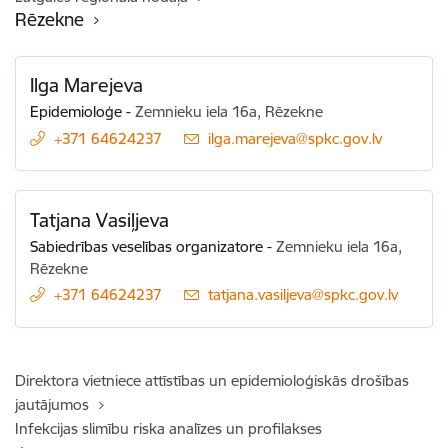
Rēzekne
Ilga Marejeva
Epidemioloģe
-
Zemnieku iela 16a, Rēzekne
+371 64624237
E-pasts:
ilga.marejeva@spkc.gov.lv
Tatjana Vasiļjeva
Sabiedrības veselības organizatore
-
Zemnieku iela 16a,
Rēzekne
+371 64624237
E-pasts:
tatjana.vasiljeva@spkc.gov.lv
Direktora vietniece attīstības un epidemioloģiskās drošības
jautājumos
Infekcijas slimību riska analīzes un profilakses