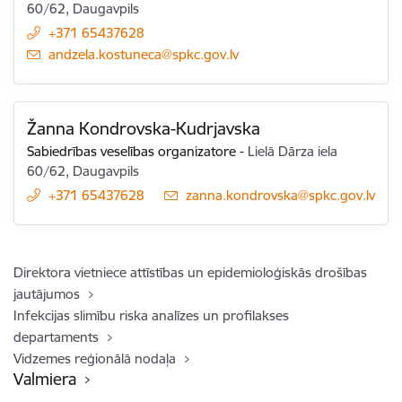
60/62, Daugavpils
+371 65437628
E-pasts:
andzela.kostuneca@spkc.gov.lv
Žanna Kondrovska-Kudrjavska
Sabiedrības veselības organizatore
-
Lielā Dārza iela
60/62, Daugavpils
+371 65437628
E-pasts:
zanna.kondrovska@spkc.gov.lv
Direktora vietniece attīstības un epidemioloģiskās drošības
jautājumos
Infekcijas slimību riska analīzes un profilakses
departaments
Vidzemes reģionālā nodaļa
Valmiera