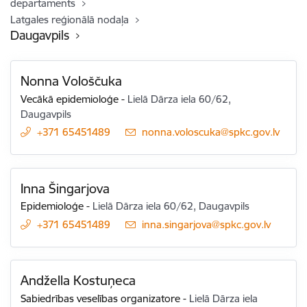
departaments
Latgales reģionālā nodaļa
Daugavpils
Nonna Vološčuka
Vecākā epidemioloģe
-
Lielā Dārza iela 60/62,
Daugavpils
+371 65451489
E-pasts:
nonna.voloscuka@spkc.gov.lv
Inna Šingarjova
Epidemioloģe
-
Lielā Dārza iela 60/62, Daugavpils
+371 65451489
E-pasts:
inna.singarjova@spkc.gov.lv
Andžella Kostuņeca
Sabiedrības veselības organizatore
-
Lielā Dārza iela