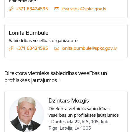
Epidemioloģe
+371 63424595
E-pasts:
ieva.vitola@spkc.gov.lv
Lonita Bumbule
Sabiedrības veselības organizatore
+371 63424595
E-pasts:
lonita.bumbule@spkc.gov.lv
Direktora vietnieks sabiedrības veselības un
profilakses jautājumos
Dzintars Mozgis
Direktora vietnieks sabiedrības
veselības un profilakses jautājumos
-
Duntes iela 22, k-5, 105. kab.
Rīga, Latvija, LV 1005