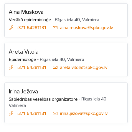
Aina Muskova
Vecākā epidemioloģe
-
Rīgas iela 40, Valmiera
+371 64281131
E-pasts:
aina.muskova@spkc.gov.lv
Areta Vītola
Epidemioloģe
-
Rīgas iela 40, Valmiera
+371 64281131
E-pasts:
areta.vitola@spkc.gov.lv
Irina Ježova
Sabiedrības veselības organizatore
-
Rīgas iela 40,
Valmiera
+371 64281131
E-pasts:
irina.jezova@spkc.gov.lv