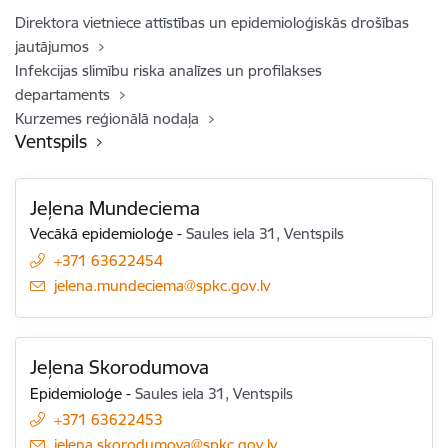
Direktora vietniece attīstības un epidemioloģiskās drošības
jautājumos
Infekcijas slimību riska analīzes un profilakses
departaments
Kurzemes reģionālā nodaļa
Ventspils
Jeļena Mundeciema
Vecākā epidemioloģe
-
Saules iela 31, Ventspils
+371 63622454
E-pasts:
jelena.mundeciema@spkc.gov.lv
Jeļena Skorodumova
Epidemioloģe
-
Saules iela 31, Ventspils
+371 63622453
E-pasts:
jelena.skorodumova@spkc.gov.lv