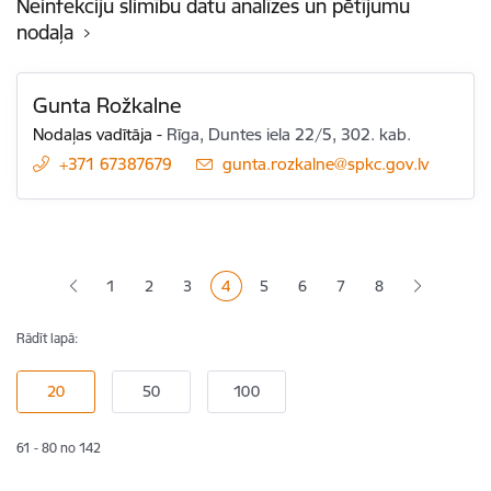
Neinfekciju slimību datu analīzes un pētījumu
nodaļa
Gunta Rožkalne
Nodaļas vadītāja
-
Rīga, Duntes iela 22/5, 302. kab.
+371 67387679
E-pasts:
gunta.rozkalne@spkc.gov.lv
Lapošana
1
2
3
4
5
6
7
8
Lapa
Lapa
Lapa
Pašreizējā lapa
Lapa
Lapa
Lapa
Rādīt lapā:
61 - 80 no 142