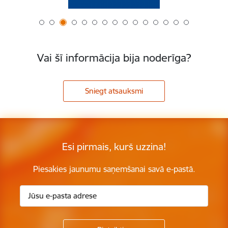
Vai šī informācija bija noderīga?
Sniegt atsauksmi
Esi pirmais, kurš uzzina!
Piesakies jaunumu saņemšanai savā e-pastā.