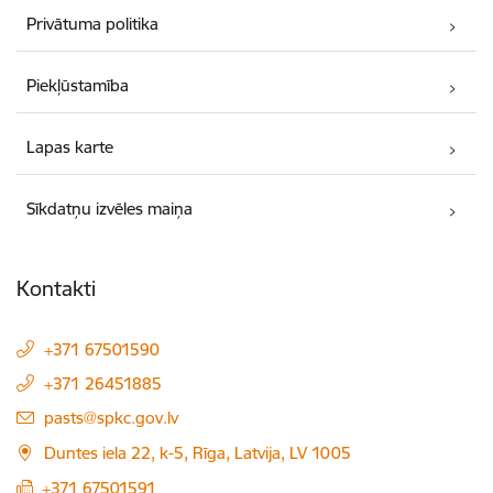
Privātuma politika
Piekļūstamība
Lapas karte
Sīkdatņu izvēles maiņa
Kontakti
+371 67501590
+371 26451885
E-pasts:
pasts@spkc.gov.lv
Duntes iela 22, k-5, Rīga, Latvija, LV 1005
+371 67501591