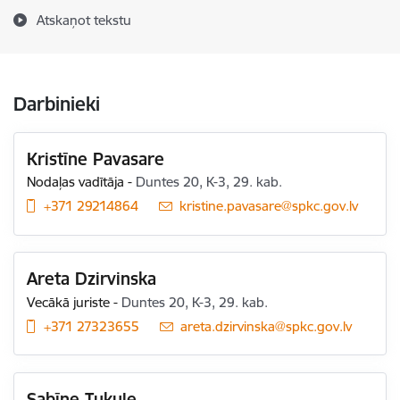
Atskaņot tekstu
Darbinieki
Kristīne Pavasare
Nodaļas vadītāja
-
Duntes 20, K-3, 29. kab.
+371 29214864
E-pasts:
kristine.pavasare@spkc.gov.lv
Areta Dzirvinska
Vecākā juriste
-
Duntes 20, K-3, 29. kab.
+371 27323655
E-pasts:
areta.dzirvinska@spkc.gov.lv
Sabīne Tukule