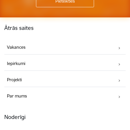
Kājene
Ātrās saites
Vakances
Iepirkumi
Projekti
Par mums
Noderīgi