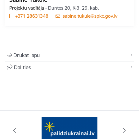
Projektu vadītāja
-
Duntes 20, K-3, 29. kab.
+371 28631348
E-pasts:
sabine.tukule@spkc.gov.lv
Drukāt lapu
Dalīties