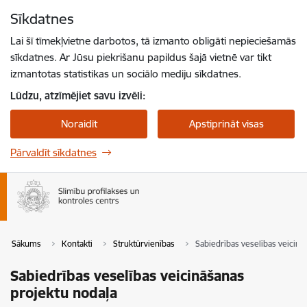
Pāriet uz lapas saturu
Sīkdatnes
Spied
lai meklētu
Enter
Lai šī tīmekļvietne darbotos, tā izmanto obligāti nepieciešamās
sīkdatnes. Ar Jūsu piekrišanu papildus šajā vietnē var tikt
izmantotas statistikas un sociālo mediju sīkdatnes.
Lūdzu, atzīmējiet savu izvēli:
Noraidīt
Apstiprināt visas
Pārvaldīt sīkdatnes
Sākums
Kontakti
Struktūrvienības
Sabiedrības veselības veicinā
Sabiedrības veselības veicināšanas
projektu nodaļa