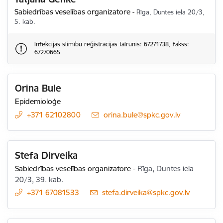
Sabiedrības veselības organizatore
-
Rīga, Duntes iela 20/3,
5. kab.
Infekcijas slimību reģistrācijas tālrunis: 67271738, fakss:
67270665
Orina Bule
Epidemioloģe
+371 62102800
E-pasts:
orina.bule@spkc.gov.lv
Stefa Dirveika
Sabiedrības veselības organizatore
-
Rīga, Duntes iela
20/3, 39. kab.
+371 67081533
E-pasts:
stefa.dirveika@spkc.gov.lv