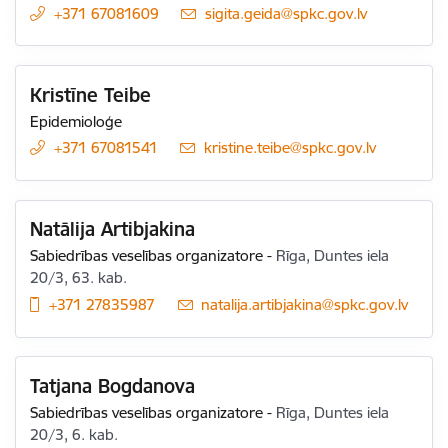
+371 67081609
E-pasts:
sigita.geida@spkc.gov.lv
Kristīne Teibe
Epidemioloģe
+371 67081541
E-pasts:
kristine.teibe@spkc.gov.lv
Natālija Artibjakina
Sabiedrības veselības organizatore
-
Rīga, Duntes iela
20/3, 63. kab.
+371 27835987
E-pasts:
natalija.artibjakina@spkc.gov.lv
Tatjana Bogdanova
Sabiedrības veselības organizatore
-
Rīga, Duntes iela
20/3, 6. kab.