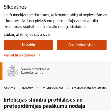
Pāriet uz lapas saturu
Sīkdatnes
Spied
lai meklētu
Enter
Lai šī tīmekļvietne darbotos, tā izmanto obligāti nepieciešamās
sīkdatnes. Ar Jūsu piekrišanu papildus šajā vietnē var tikt
izmantotas statistikas un sociālo mediju sīkdatnes.
Lūdzu, atzīmējiet savu izvēli:
Noraidīt
Apstiprināt visas
Pārvaldīt sīkdatnes
Sākums
Kontakti
Struktūrvienības
Direktora vietniece attīstība
Infekcijas slimību profilakses un
pretepidēmijas pasākumu nodaļa