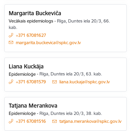
Margarita Buckeviča
Vecākais epidemiologs
-
Rīga, Duntes iela 20/3, 66.
kab.
+371 67081627
E-pasts:
margarita.buckevica@spkc.gov.lv
Liana Kuckāja
Epidemioloģe
-
Rīga, Duntes iela 20/3, 63. kab.
+371 67081579
E-pasts:
liana.kuckaja@spkc.gov.lv
Tatjana Merankova
Epidemioloģe
-
Rīga, Duntes iela 20/3, 38. kab.
+371 67081516
E-pasts:
tatjana.merankova@spkc.gov.lv