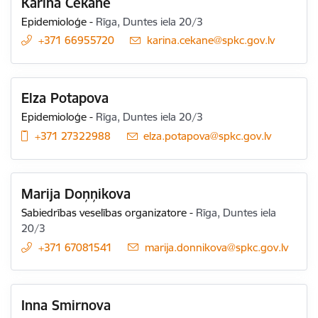
Karīna Čekāne
Epidemioloģe
-
Rīga, Duntes iela 20/3
+371 66955720
E-pasts:
karina.cekane@spkc.gov.lv
Elza Potapova
Epidemioloģe
-
Rīga, Duntes iela 20/3
+371 27322988
E-pasts:
elza.potapova@spkc.gov.lv
Marija Doņņikova
Sabiedrības veselības organizatore
-
Rīga, Duntes iela
20/3
+371 67081541
E-pasts:
marija.donnikova@spkc.gov.lv
Inna Smirnova