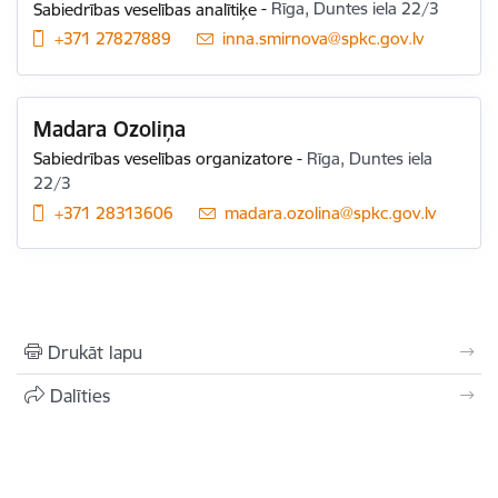
Sabiedrības veselības analītiķe
-
Rīga, Duntes iela 22/3
+371 27827889
E-pasts:
inna.smirnova@spkc.gov.lv
Madara Ozoliņa
Sabiedrības veselības organizatore
-
Rīga, Duntes iela
22/3
+371 28313606
E-pasts:
madara.ozolina@spkc.gov.lv
Drukāt lapu
Dalīties