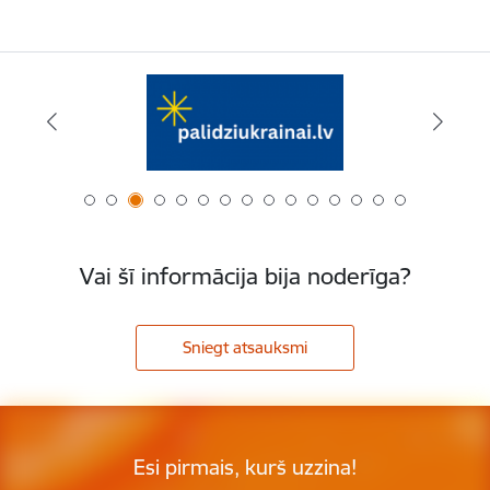
Vai šī informācija bija noderīga?
Sniegt atsauksmi
Esi pirmais, kurš uzzina!