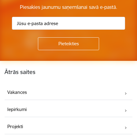
Piesakies jaunumu saņemšanai savā e-pastā.
Kājene
Ātrās saites
Vakances
Iepirkumi
Projekti