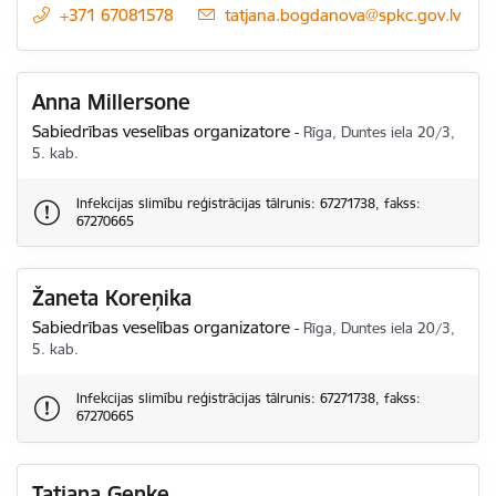
+371 67081578
E-pasts:
tatjana.bogdanova@spkc.gov.lv
Anna Millersone
Sabiedrības veselības organizatore
-
Rīga, Duntes iela 20/3,
5. kab.
Infekcijas slimību reģistrācijas tālrunis: 67271738, fakss:
67270665
Žaneta Koreņika
Sabiedrības veselības organizatore
-
Rīga, Duntes iela 20/3,
5. kab.
Infekcijas slimību reģistrācijas tālrunis: 67271738, fakss:
67270665
Tatjana Genke