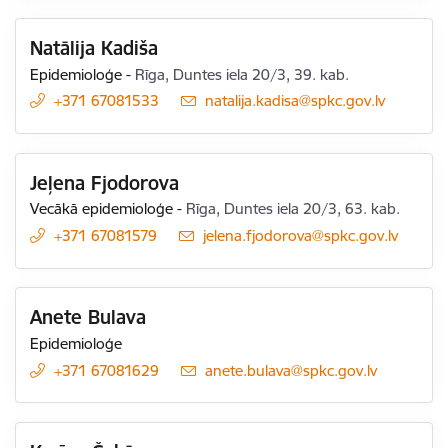
Natālija Kadiša
Epidemioloģe
-
Rīga, Duntes iela 20/3, 39. kab.
+371 67081533
E-pasts:
natalija.kadisa@spkc.gov.lv
Jeļena Fjodorova
Vecākā epidemioloģe
-
Rīga, Duntes iela 20/3, 63. kab.
+371 67081579
E-pasts:
jelena.fjodorova@spkc.gov.lv
Anete Bulava
Epidemioloģe
+371 67081629
E-pasts:
anete.bulava@spkc.gov.lv