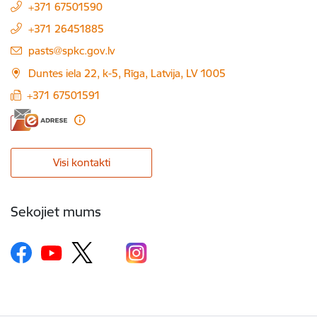
+371 67501590
+371 26451885
E-pasts:
pasts@spkc.gov.lv
Duntes iela 22, k-5, Rīga, Latvija, LV 1005
+371 67501591
Visi kontakti
Sekojiet mums