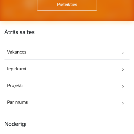
Kājene
Ātrās saites
Vakances
Iepirkumi
Projekti
Par mums
Noderīgi