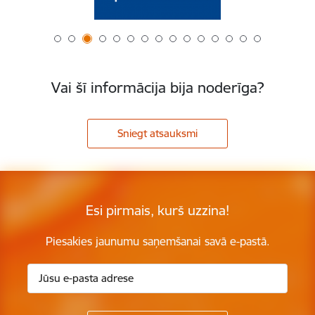
Vai šī informācija bija noderīga?
Sniegt atsauksmi
Esi pirmais, kurš uzzina!
Piesakies jaunumu saņemšanai savā e-pastā.