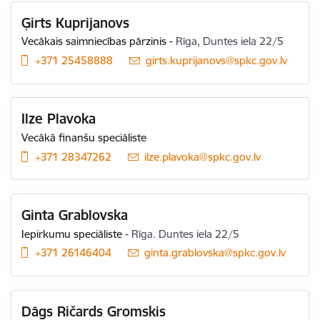
Ģirts Kuprijanovs
Vecākais saimniecības pārzinis
-
Rīga, Duntes iela 22/5
+371 25458888
E-pasts:
girts.kuprijanovs@spkc.gov.lv
Ilze Plavoka
Vecākā finanšu speciāliste
+371 28347262
E-pasts:
ilze.plavoka@spkc.gov.lv
Ginta Grablovska
Iepirkumu speciāliste
-
Rīga. Duntes iela 22/5
+371 26146404
E-pasts:
ginta.grablovska@spkc.gov.lv
Dāgs Ričards Gromskis