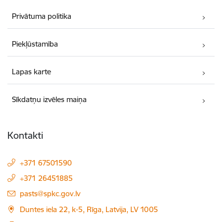
Privātuma politika
Piekļūstamība
Lapas karte
Sīkdatņu izvēles maiņa
Kontakti
+371 67501590
+371 26451885
E-pasts:
pasts@spkc.gov.lv
Duntes iela 22, k-5, Rīga, Latvija, LV 1005