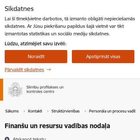
Pāriet uz lapas saturu
Sīkdatnes
Spied
lai meklētu
Enter
Lai šī tīmekļvietne darbotos, tā izmanto obligāti nepieciešamās
sīkdatnes. Ar Jūsu piekrišanu papildus šajā vietnē var tikt
izmantotas statistikas un sociālo mediju sīkdatnes.
Lūdzu, atzīmējiet savu izvēli:
Noraidīt
Apstiprināt visas
Pārvaldīt sīkdatnes
Sākums
Kontakti
Struktūrvienības
Personāla un procesu vadība
Finanšu un resursu vadības nodaļa
Atskaņot tekstu