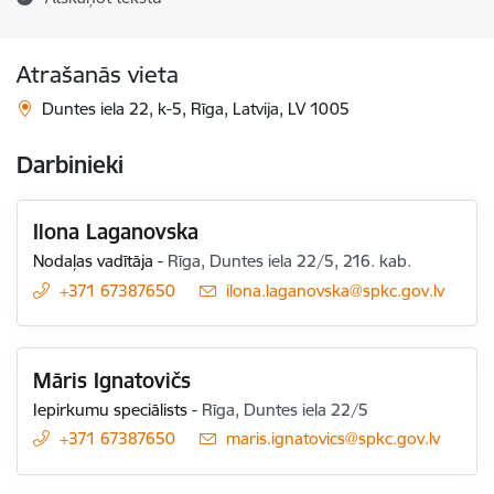
Atrašanās vieta
Duntes iela 22, k-5, Rīga, Latvija, LV 1005
Darbinieki
Ilona Laganovska
Nodaļas vadītāja
-
Rīga, Duntes iela 22/5, 216. kab.
+371 67387650
E-pasts:
ilona.laganovska@spkc.gov.lv
Māris Ignatovičs
Iepirkumu speciālists
-
Rīga, Duntes iela 22/5
+371 67387650
E-pasts:
maris.ignatovics@spkc.gov.lv