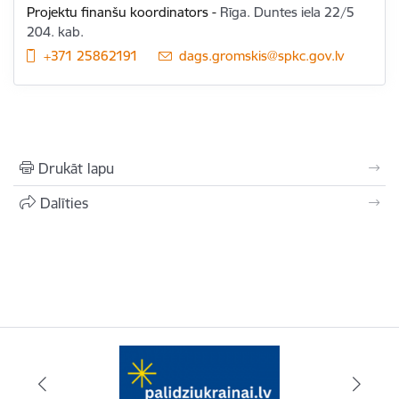
Projektu finanšu koordinators
-
Rīga. Duntes iela 22/5
204. kab.
+371 25862191
E-pasts:
dags.gromskis@spkc.gov.lv
Drukāt lapu
Dalīties