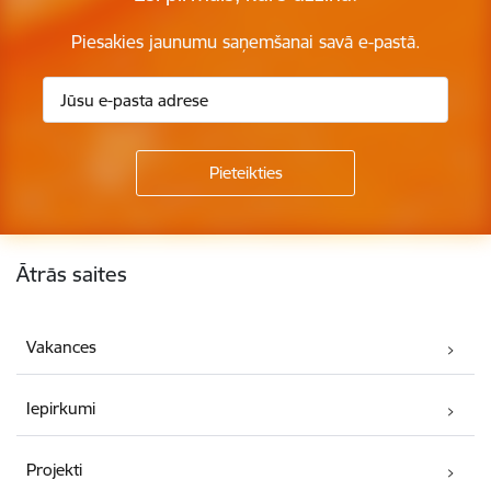
Piesakies jaunumu saņemšanai savā e-pastā.
Kājene
Ātrās saites
Vakances
Iepirkumi
Projekti