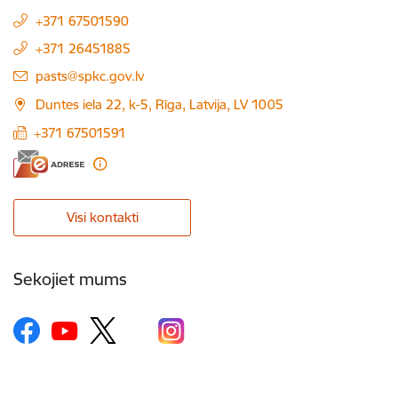
+371 67501590
+371 26451885
E-pasts:
pasts@spkc.gov.lv
Duntes iela 22, k-5, Rīga, Latvija, LV 1005
+371 67501591
Visi kontakti
Sekojiet mums