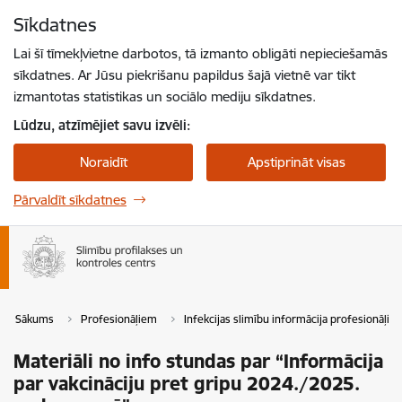
Pāriet uz lapas saturu
Sīkdatnes
Spied
lai meklētu
Enter
Lai šī tīmekļvietne darbotos, tā izmanto obligāti nepieciešamās
sīkdatnes. Ar Jūsu piekrišanu papildus šajā vietnē var tikt
izmantotas statistikas un sociālo mediju sīkdatnes.
Lūdzu, atzīmējiet savu izvēli:
Noraidīt
Apstiprināt visas
Pārvaldīt sīkdatnes
Sākums
Profesionāļiem
Infekcijas slimību informācija profesionāļie
Materiāli no info stundas par “Informācija
par vakcināciju pret gripu 2024./2025.