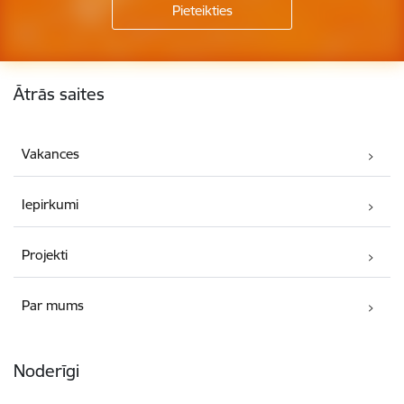
Kājene
Ātrās saites
Vakances
Iepirkumi
Projekti
Par mums
Noderīgi