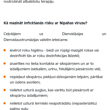
nodrošināt atbalstošu terapiju.
Kā mazināt inficēšanās risku ar Nipahas vīrusu?
Ceļotājiem uz Dienvidāzijas un
Dienvidaustrumāzijas valstīm ieteicams:
ievērot roku higiēnu - bieži un rūpīgi mazgāt rokas vai
dezinficēt tās ar roku dezinfekcijas līdzekli;
izvairīties no tieša kontakta ar sikspārņiem un ar to
izdalījumiem (siekalām, urīnu, fekālijām) piesārņoto vidi;
nepieļaut sikspārņu piekļuvi dzīvojamām telpām, pārtikai
un ūdens avotiem;
nelietot uzturā augļus, kas varētu būt piesārņoti ar
sikspārņu izdalījumiem;
nelietot uzturā termiski neapstrādātu (nepasterizētu)
palmu sulu;