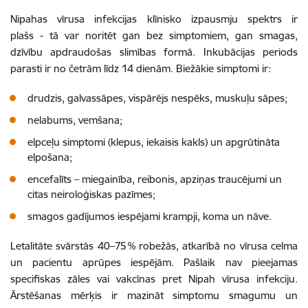
Nipahas vīrusa infekcijas klīnisko izpausmju spektrs ir
plašs - tā var noritēt gan bez simptomiem, gan smagas,
dzīvību apdraudošas slimības formā. Inkubācijas periods
parasti ir no četrām līdz 14 dienām. Biežākie simptomi ir:
drudzis, galvassāpes, vispārējs nespēks, muskuļu sāpes;
nelabums, vemšana;
elpceļu simptomi (klepus, iekaisis kakls) un apgrūtināta
elpošana;
encefalīts – miegainība, reibonis, apziņas traucējumi un
citas neiroloģiskas pazīmes;
smagos gadījumos iespējami krampji, koma un nāve.
Letalitāte svārstās 40–75 % robežās, atkarībā no vīrusa celma
un pacientu aprūpes iespējām. Pašlaik nav pieejamas
specifiskas zāles vai vakcīnas pret Nipah vīrusa infekciju.
Ārstēšanas mērķis ir mazināt simptomu smagumu un