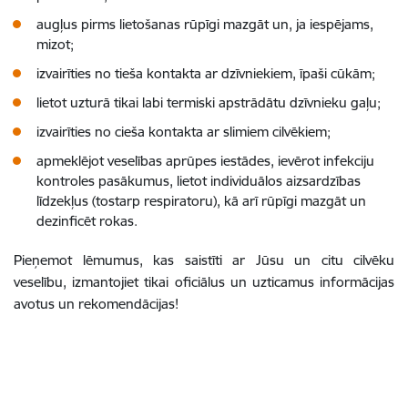
augļus pirms lietošanas rūpīgi mazgāt un, ja iespējams,
mizot;
izvairīties no tieša kontakta ar dzīvniekiem, īpaši cūkām;
lietot uzturā tikai labi termiski apstrādātu dzīvnieku gaļu;
izvairīties no cieša kontakta ar slimiem cilvēkiem;
apmeklējot veselības aprūpes iestādes, ievērot infekciju
kontroles pasākumus, lietot individuālos aizsardzības
līdzekļus (tostarp respiratoru), kā arī rūpīgi mazgāt un
dezinficēt rokas.
Pieņemot lēmumus, kas saistīti ar Jūsu un citu cilvēku
veselību, izmantojiet tikai oficiālus un uzticamus informācijas
avotus un rekomendācijas!