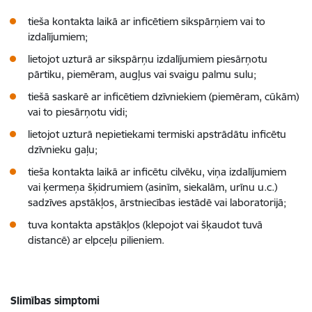
tieša kontakta laikā ar inficētiem sikspārņiem vai to
izdalījumiem;
lietojot uzturā ar sikspārņu izdalījumiem piesārņotu
pārtiku, piemēram, augļus vai svaigu palmu sulu;
tiešā saskarē ar inficētiem dzīvniekiem (piemēram, cūkām)
vai to piesārņotu vidi;
lietojot uzturā nepietiekami termiski apstrādātu inficētu
dzīvnieku gaļu;
tieša kontakta laikā ar inficētu cilvēku, viņa izdalījumiem
vai ķermeņa šķidrumiem (asinīm, siekalām, urīnu u.c.)
sadzīves apstākļos, ārstniecības iestādē vai laboratorijā;
tuva kontakta apstākļos (klepojot vai šķaudot tuvā
distancē) ar elpceļu pilieniem.
Slimības simptomi