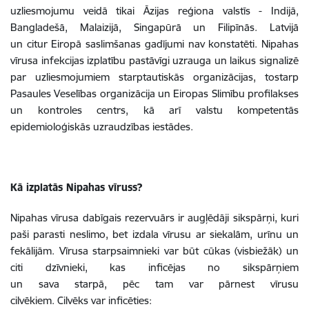
uzliesmojumu veidā tikai Āzijas reģiona valstīs - Indijā,
Bangladešā, Malaizijā, Singapūrā un Filipīnās. Latvijā
un citur Eiropā saslimšanas gadījumi nav konstatēti. Nipahas
vīrusa infekcijas izplatību pastāvīgi uzrauga un laikus signalizē
par uzliesmojumiem starptautiskās organizācijas, tostarp
Pasaules Veselības organizācija un Eiropas Slimību profilakses
un kontroles centrs, kā arī valstu kompetentās
epidemioloģiskās uzraudzības iestādes.
Kā izplatās Nipahas vīruss?
Nipahas vīrusa dabīgais rezervuārs ir augļēdāji sikspārņi, kuri
paši parasti neslimo, bet izdala vīrusu ar siekalām, urīnu un
fekālijām. Vīrusa starpsaimnieki var būt cūkas (visbiežāk) un
citi dzīvnieki, kas inficējas no sikspārņiem
un sava starpā, pēc tam var pārnest vīrusu
cilvēkiem. Cilvēks var inficēties: