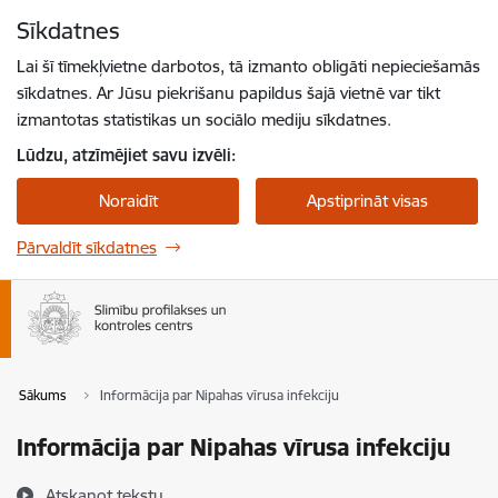
Pāriet uz lapas saturu
Sīkdatnes
Spied
lai meklētu
Enter
Lai šī tīmekļvietne darbotos, tā izmanto obligāti nepieciešamās
sīkdatnes. Ar Jūsu piekrišanu papildus šajā vietnē var tikt
izmantotas statistikas un sociālo mediju sīkdatnes.
Lūdzu, atzīmējiet savu izvēli:
Noraidīt
Apstiprināt visas
Pārvaldīt sīkdatnes
Sākums
Informācija par Nipahas vīrusa infekciju
Informācija par Nipahas vīrusa infekciju
Atskaņot tekstu