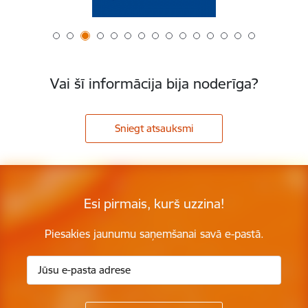
Vai šī informācija bija noderīga?
Sniegt atsauksmi
Esi pirmais, kurš uzzina!
Piesakies jaunumu saņemšanai savā e-pastā.