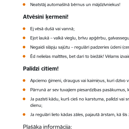
Neatstāj automašīnā bērnus un mājdzīvniekus!
Atvēsini ķermeni!
Ej vēsā dušā vai vannā;
Ejot laukā – valkā vieglu, brīvu apģērbu, galvassegu
Negaidi slāpju sajūtu – regulāri padzeries ūdeni (c
Ēd nelielas maltītes, bet dari to biežāk! Vēlams izv
Palīdzi citiem!
Apciemo ģimeni, draugus vai kaimiņus, kuri dzīvo vie
Pārrunā ar sev tuvajiem piesardzības pasākumus, kas
Ja pazīsti kādu, kurš cieš no karstuma, palīdzi vai
dienu;
Ja regulāri lieto kādas zāles, pajautā ārstam, kā š
Plašāka informācija: