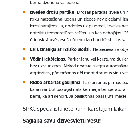
bērna dzērienā vai ēdienā!
Izvēlies drošu pārtiku.
Drošas pārtikas izvēle un 
roku mazgāšanai ūdens un ziepes nav pieejami, izman
ierosinātājiem. Ja, dodoties uz pludmali, izvēlies 
noteiktu temperatūras režīmu un kas nebojājas. Dā
ūdenskrātuvēs esošo ūdeni dzert nedrīkst – tas var 
Esi uzmanīgs ar fizisko slodzi.
Nepieciešams objekt
Vēdini iekštelpas.
Pārkaršanu vai karstuma dūrienu 
bez uzraudzības. Nekad neatstāj slēgtā automašīnā b
atgriezties, pārkaršanas dēļ radot draudus viņu ves
Rīcība ārkārtas gadījumā.
Pārkaršanas pirmās pazī
kā arī var būt paaugstināta ķermeņa temperatūra. Se
bērni, kā arī seniori. Ja pasliktinās pašsajūta mekl
SPKC speciālistu ieteikumi karstajam laik
Saglabā savu dzīvesvietu vēsu!