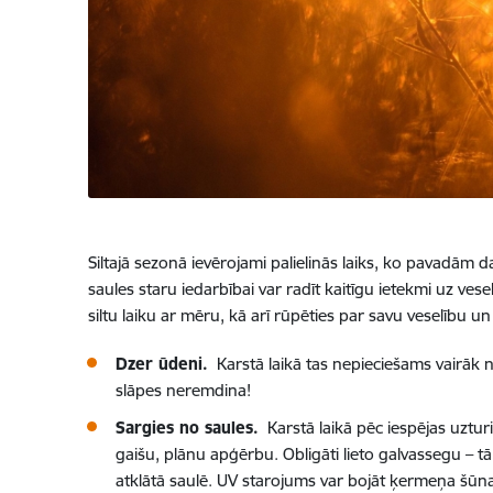
Siltajā sezonā ievērojami palielinās laiks, ko pavadām d
saules staru iedarbībai var radīt kaitīgu ietekmi uz vesel
siltu laiku ar mēru, kā arī rūpēties par savu veselību
Dzer ūdeni.
Karstā laikā tas nepieciešams vairāk ne
slāpes neremdina!
Sargies no saules.
Karstā laikā pēc iespējas uzturi
gaišu, plānu apģērbu. Obligāti lieto galvassegu – 
atklātā saulē. UV starojums var bojāt ķermeņa šūnas