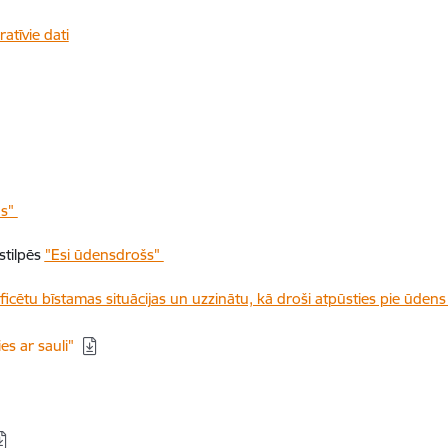
atīvie dati
ns"
stilpēs
"Esi ūdensdrošs"
ficētu bīstamas situācijas un uzzinātu, kā droši atpūsties pie ūden
es ar sauli"