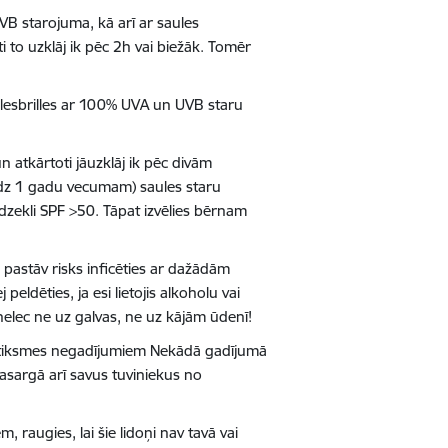
VB starojuma, kā arī ar saules
 to uzklāj ik pēc 2h vai biežāk. Tomēr
lesbrilles ar 100% UVA un UVB staru
 atkārtoti jāuzklāj ik pēc divām
līdz 1 gadu vecumam) saules staru
dzekli SPF >50. Tāpat izvēlies bērnam
 pastāv risks inficēties ar dažādām
ldēties, ja esi lietojis alkoholu vai
 nelec ne uz galvas, ne uz kājām ūdenī!
 satiksmes negadījumiem Nekādā gadījumā
pasargā arī savus tuviniekus no
 raugies, lai šie lidoņi nav tavā vai