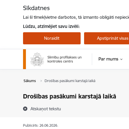
Pāriet uz lapas saturu
Sīkdatnes
Lai šī tīmekļvietne darbotos, tā izmanto obligāti nepiec
Lūdzu, atzīmējiet savu izvēli:
Noraidīt
Apstiprināt visas
Par mums
Pērtiķu bakas
Sākums
Drošības pasākumi karstajā laikā
Drošības pasākumi karstajā laikā
Atskaņot tekstu
Publicēts: 26.06.2026.