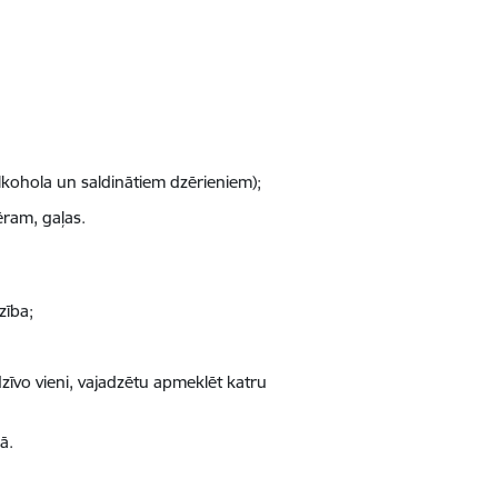
alkohola un saldinātiem dzērieniem);
ēram, gaļas.
zība;
dzīvo vieni, vajadzētu apmeklēt katru
ā.