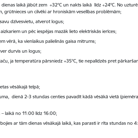
dienas laikā jābūt zem +32°C un nakts laikā līdz +24°C. No uzturēš
em, grūtnieces un cilvēki ar hroniskām veselības problēmām;
 savu dzīvesvietu, atverot logus;
aizkariem un pēc iespējas mazāk lieto elektriskās ierīces;
Ņem vērā, ka vienlaikus palielinās gaisa mitrums;
zver durvis un logus;
, taču, ja temperatūra pārsniedz +35°C, tie nepalīdzēs pret pārkarša
etas vēsākajā telpā;
stuma, dienā 2-3 stundas centies pavadīt kādā vēsākā vietā (piemēram
s – laikā no 11:00 līdz 16:00;
ojies ar tām dienas vēsākajā laikā, kas parasti ir rīta stundas no 4: