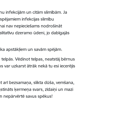
nu infekcijām un citām slimībām. Ja
espējamiem infekcijas slimību
šanai nav nepieciešams nodrošināt
itatīvu dzeramo ūdeni, jo dabīgajās
laika apstākļiem un savām spējām.
 telpās. Vēdinot telpas, neatstāj bērnus
 var uzkarst ātrāk nekā tu esi iecerējis
ūt arī bezsamaņa, slikta dūša, vemšana,
gstināts ķermeņa svars, zīdaiņi un mazi
 un nepārvērtē savus spēkus!