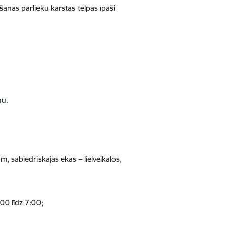
anās pārlieku karstās telpās īpaši
nu.
, sabiedriskajās ēkās – lielveikalos,
00 līdz 7:00;