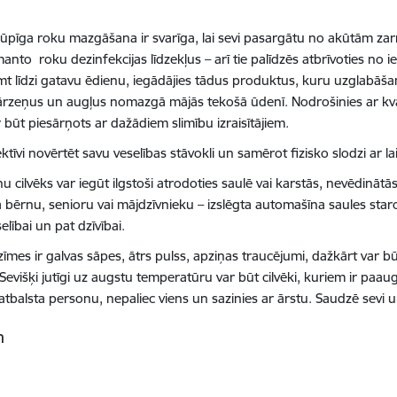
rūpīga roku mazgāšana ir svarīga, lai sevi pasargātu no akūtām zar
to roku dezinfekcijas līdzekļus – arī tie palīdzēs atbrīvoties no i
ņemt līdzi gatavu ēdienu, iegādājies tādus produktus, kuru uzglabā
rzeņus un augļus nomazgā mājās tekošā ūdenī. Nodrošinies ar kval
būt piesārņots ar dažādiem slimību izraisītājiem.
īvi novērtēt savu veselības stāvokli un samērot fizisko slodzi ar 
cilvēks var iegūt ilgstoši atrodoties saulē vai karstās, nevēdinātās
ērnu, senioru vai mājdzīvnieku – izslēgta automašīna saules staros
elībai un pat dzīvībai.
mes ir galvas sāpes, ātrs pulss, apziņas traucējumi, dažkārt var b
višķi jutīgi uz augstu temperatūru var būt cilvēki, kuriem ir paau
ē atbalsta personu, nepaliec viens un sazinies ar ārstu. Saudzē sevi
am