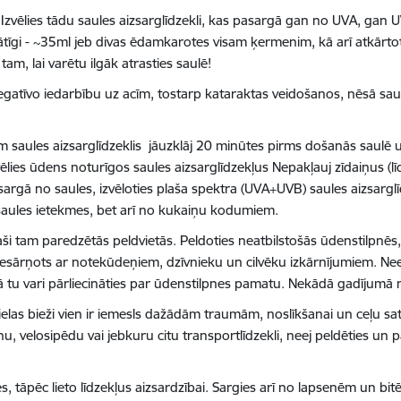
Izvēlies tādu saules aizsarglīdzekli, kas pasargā gan no UVA, gan U
ātīgi - ~35ml jeb divas ēdamkarotes visam ķermenim, kā arī atkārtoti
tam, lai varētu ilgāk atrasties saulē!
gatīvo iedarbību uz acīm, tostarp kataraktas veidošanos, nēsā sau
m saules aizsarglīdzeklis jāuzklāj 20 minūtes pirms došanās saulē un
vēlies ūdens noturīgos saules aizsarglīdzekļus Nepakļauj zīdaiņus (
rgā no saules, izvēloties plaša spektra (UVA+UVB) saules aizsarglī
 saules ietekmes, bet arī no kukaiņu kodumiem.
aši tam paredzētās peldvietās. Peldoties neatbilstošās ūdenstilpnēs,
iesārņots ar notekūdeņiem, dzīvnieku un cilvēku izkārnījumiem. Neej pe
ai tā tu vari pārliecināties par ūdenstilpnes pamatu. Nekādā gadījumā
vielas bieži vien ir iemesls dažādām traumām, noslīkšanai un ceļu
, velosipēdu vai jebkuru citu transportlīdzekli, neej peldēties un 
tāpēc lieto līdzekļus aizsardzībai. Sargies arī no lapsenēm un bitēm,