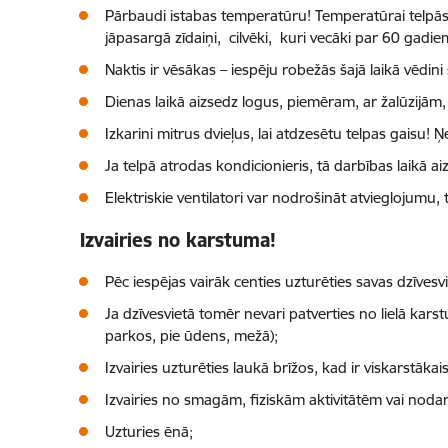
Pārbaudi istabas temperatūru! Temperatūrai telpās 
jāpasargā zīdaiņi, cilvēki, kuri vecāki par 60 gadi
Naktis ir vēsākas – iespēju robežās šajā laikā vēdini
Dienas laikā aizsedz logus, piemēram, ar žalūzijām, 
Izkarini mitrus dvieļus, lai atdzesētu telpas gaisu! 
Ja telpā atrodas kondicionieris, tā darbības laikā ai
Elektriskie ventilatori var nodrošināt atvieglojumu
Izvairies no karstuma!
Pēc iespējas vairāk centies uzturēties savas dzīvesvi
Ja dzīvesvietā tomēr nevari patverties no lielā kar
parkos, pie ūdens, mežā);
Izvairies uzturēties laukā brīžos, kad ir viskarstākai
Izvairies no smagām, fiziskām aktivitātēm vai nodarb
Uzturies ēnā;