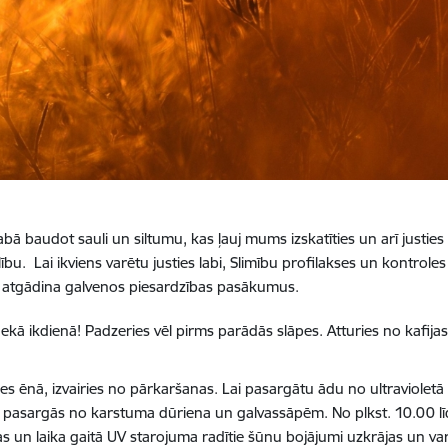
abā baudot sauli un siltumu, kas ļauj mums izskatīties un arī justies
ību. Lai ikviens varētu justies labi, Slimību profilakses un kontroles
 un atgādina galvenos piesardzības pasākumus.
kā ikdienā! Padzeries vēl pirms parādās slāpes. Atturies no kafijas,
es ēnā, izvairies no pārkaršanas. Lai pasargātu ādu no ultravioletā 
tā pasargās no karstuma dūriena un galvassāpēm. No plkst. 10.00 lī
 un laika gaitā UV starojuma radītie šūnu bojājumi uzkrājas un var 