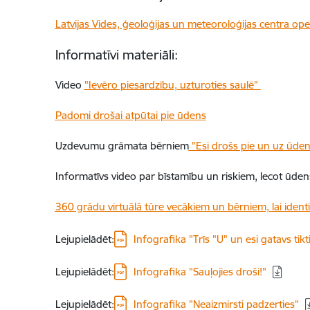
Latvijas Vides, ģeoloģijas un meteoroloģijas centra oper
Informatīvi materiāli:
Video
"Ievēro piesardzību, uzturoties saulē"
Padomi drošai atpūtai pie ūdens
Uzdevumu grāmata bērniem
"Esi drošs pie un uz ūde
Informatīvs video par bīstamību un riskiem, lecot ūden
360 grādu virtuālā tūre vecākiem un bērniem, lai identi
Lejupielādēt:
Infografika "Trīs "U" un esi gatavs tikti
Lejupielādēt:
Infografika "Sauļojies droši!"
Lejupielādēt:
Infografika "Neaizmirsti padzerties"