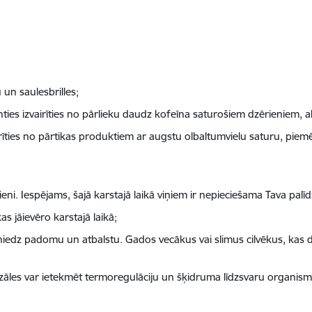
 un saulesbrilles;
enties izvairīties no pārlieku daudz kofeīna saturošiem dzērieniem, 
airīties no pārtikas produktiem ar augstu olbaltumvielu saturu, piem
ni. Iespējams, šajā karstajā laikā viņiem ir nepieciešama Tava palīd
 jāievēro karstajā laikā;
 sniedz padomu un atbalstu. Gados vecākus vai slimus cilvēkus, kas 
īs zāles var ietekmēt termoregulāciju un šķidruma līdzsvaru organism