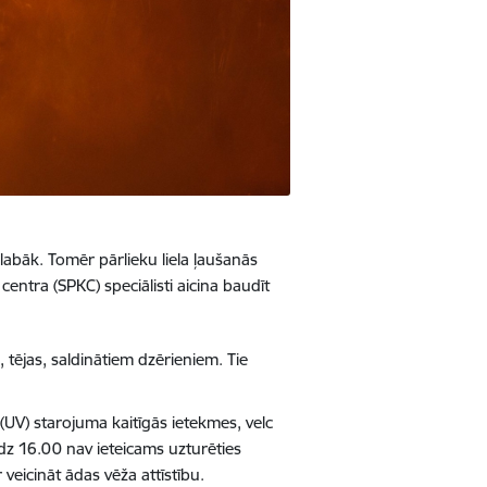
 labāk. Tomēr pārlieku liela ļaušanās
 centra (SPKC) speciālisti aicina baudīt
 tējas, saldinātiem dzērieniem. Tie
(UV) starojuma kaitīgās ietekmes, velc
dz 16.00 nav ieteicams uzturēties
veicināt ādas vēža attīstību.