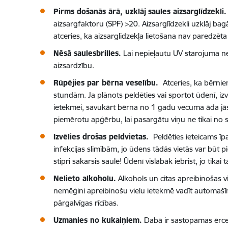
Pirms došanās ārā, uzklāj
saules aizsarglīdzekli.
aizsargfaktoru (SPF) >20. Aizsarglīdzekli uzklāj bag
atceries, ka aizsarglīdzekļa lietošana nav paredzēta 
Nēsā saulesbrilles.
Lai nepieļautu UV starojuma ne
aizsardzību.
Rūpējies par bērna veselību.
Atceries, ka bērnie
stundām. Ja plānots peldēties vai sportot ūdenī, iz
ietekmei, savukārt bērna no 1 gadu vecuma āda jāsa
piemērotu apģērbu, lai pasargātu viņu ne tikai no
Izvēlies drošas peldvietas.
Peldēties ieteicams īp
infekcijas slimībām, jo ūdens tādās vietās var būt p
stipri sakarsis saulē! Ūdenī vislabāk iebrist, jo tik
Nelieto alkoholu.
Alkohols un citas apreibinošas 
nemēģini apreibinošu vielu ietekmē vadīt automašīnu
pārgalvīgas rīcības.
Uzmanies no kukaiņiem.
Dabā ir sastopamas ērces, 