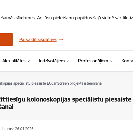
iešamās sīkdatnes. Ar Jūsu piekrišanu papildus šajā vietnē var tikt i
Pārvaldīt sīkdatnes
Aktualitātes
Iedzīvotājiem
Profesionāļiem
Konta
kopijas speciālistu piesaiste EUCanScreen projekta īstenošanai
ttiesīgu kolonoskopijas speciālistu piesaist
šanai
s datums:
26.01.2026.