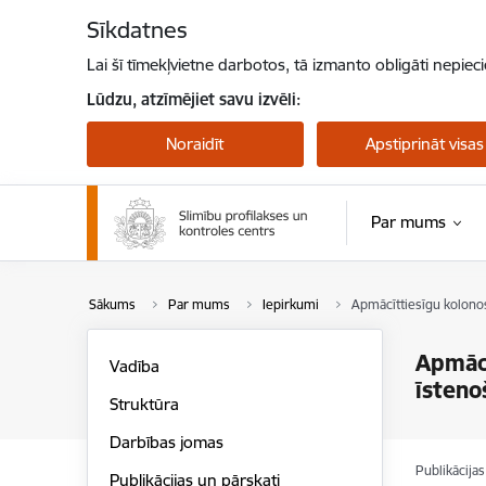
Pāriet uz lapas saturu
Sīkdatnes
Lai šī tīmekļvietne darbotos, tā izmanto obligāti nepiec
Lūdzu, atzīmējiet savu izvēli:
Noraidīt
Apstiprināt visas
Par mums
Pērtiķu bakas
Sākums
Par mums
Iepirkumi
Apmācīttiesīgu kolonos
Apmācī
Vadība
īsteno
Struktūra
Darbības jomas
Publikācija
Publikācijas un pārskati