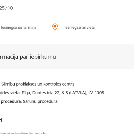
25/10
Iesniegšanas termiņš
Iesniegšanas vieta
ormācija par iepirkumu
Slimību profilakses un kontroles centrs
ildes vieta
Rīga, Duntes iela 22, K-5 (LATVIJA), LV-1005
 procedūra
Sarunu procedūra
i
ts:
.ignatovics@spkc.gov.lv