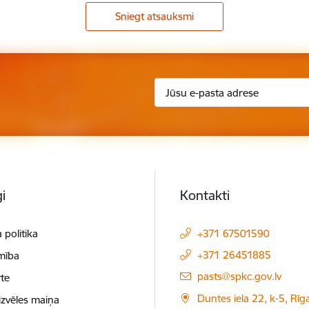
Sniegt atsauksmi
i
Kontakti
 politika
+371 67501590
+371 26451885
mība
E-pasts:
pasts@spkc.gov.lv
te
Duntes iela 22, k-5, Rīga
izvēles maiņa