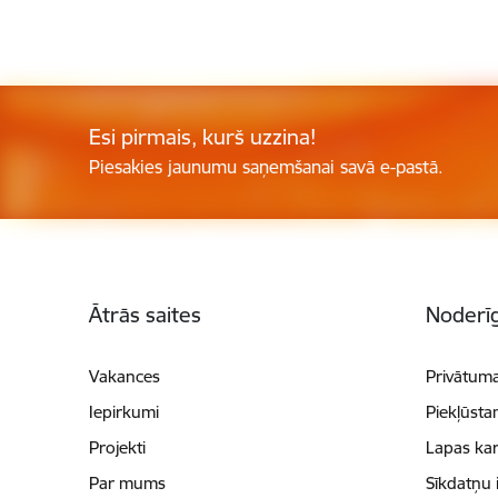
Esi pirmais, kurš uzzina!
Piesakies jaunumu saņemšanai savā e-pastā.
Kājene
Ātrās saites
Noderīg
Vakances
Privātuma
Iepirkumi
Piekļūsta
Projekti
Lapas kar
Par mums
Sīkdatņu 