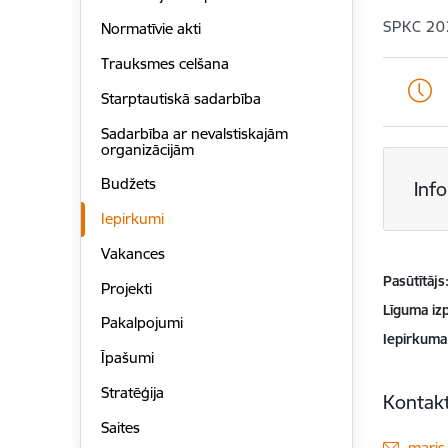
SPKC 20
Normatīvie akti
Trauksmes celšana
Starptautiskā sadarbība
Sadarbība ar nevalstiskajām
organizācijām
Budžets
Inf
Iepirkumi
Vakances
Pasūtītājs
Projekti
Līguma izp
Pakalpojumi
Iepirkuma
Īpašumi
Stratēģija
Kontakt
Saites
E-pas
maris