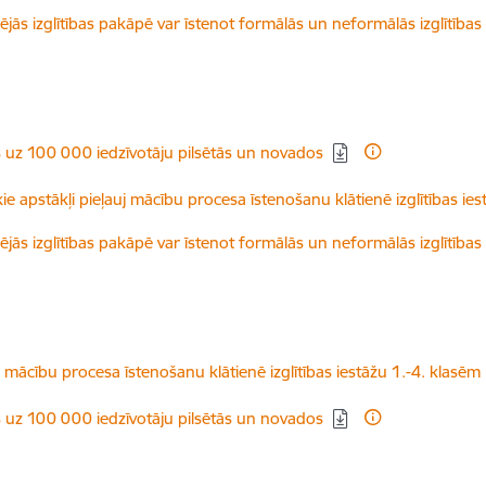
idējās izglītības pakāpē var īstenot formālās un neformālās izglītī
s uz 100 000 iedzīvotāju pilsētās un novados
kie apstākļi pieļauj mācību procesa īstenošanu klātienē izglītības ie
idējās izglītības pakāpē var īstenot formālās un neformālās izglītī
j mācību procesa īstenošanu klātienē izglītības iestāžu 1.-4. klasēm
s uz 100 000 iedzīvotāju pilsētās un novados