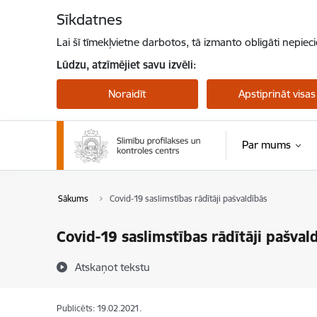
Pāriet uz lapas saturu
Sīkdatnes
Lai šī tīmekļvietne darbotos, tā izmanto obligāti nepiec
Lūdzu, atzīmējiet savu izvēli:
Noraidīt
Apstiprināt visas
Par mums
Pērtiķu bakas
Sākums
Covid-19 saslimstības rādītāji pašvaldībās
Covid-19 saslimstības rādītāji pašval
Atskaņot tekstu
Publicēts: 19.02.2021.