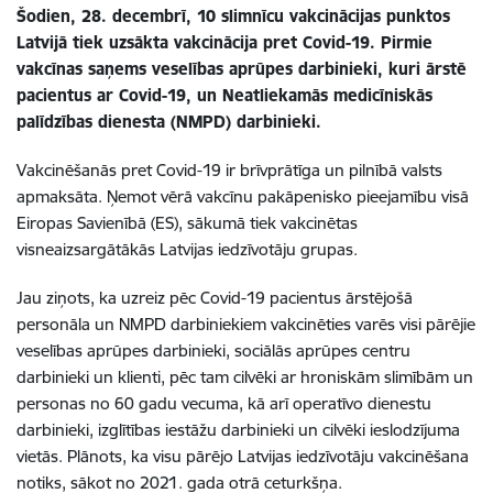
Šodien, 28. decembrī, 10 slimnīcu vakcinācijas punktos
Latvijā tiek uzsākta vakcinācija pret Covid-19. Pirmie
vakcīnas saņems veselības aprūpes darbinieki, kuri ārstē
pacientus ar Covid-19, un Neatliekamās medicīniskās
palīdzības dienesta (NMPD) darbinieki.
Vakcinēšanās pret Covid-19 ir brīvprātīga un pilnībā valsts
apmaksāta. Ņemot vērā vakcīnu pakāpenisko pieejamību visā
Eiropas Savienībā (ES), sākumā tiek vakcinētas
visneaizsargātākās Latvijas iedzīvotāju grupas.
Jau ziņots, ka uzreiz pēc Covid-19 pacientus ārstējošā
personāla un NMPD darbiniekiem vakcinēties varēs visi pārējie
veselības aprūpes darbinieki, sociālās aprūpes centru
darbinieki un klienti, pēc tam cilvēki ar hroniskām slimībām un
personas no 60 gadu vecuma, kā arī operatīvo dienestu
darbinieki, izglītības iestāžu darbinieki un cilvēki ieslodzījuma
vietās. Plānots, ka visu pārējo Latvijas iedzīvotāju vakcinēšana
notiks, sākot no 2021. gada otrā ceturkšņa.