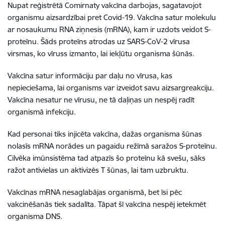
Nupat reģistrētā Comirnaty vakcīna darbojas, sagatavojot
organismu aizsardzībai pret Covid-19. Vakcīna satur molekulu
ar nosaukumu RNA ziņnesis (mRNA), kam ir uzdots veidot S-
proteīnu. Šāds proteīns atrodas uz SARS-CoV-2 vīrusa
virsmas, ko vīruss izmanto, lai iekļūtu organisma šūnās.
Vakcīna satur informāciju par daļu no vīrusa, kas
nepieciešama, lai organisms var izveidot savu aizsargreakciju.
Vakcīna nesatur ne vīrusu, ne tā daļiņas un nespēj radīt
organismā infekciju.
Kad personai tiks injicēta vakcīna, dažas organisma šūnas
nolasīs mRNA norādes un pagaidu režīmā saražos S-proteīnu.
Cilvēka imūnsistēma tad atpazīs šo proteīnu kā svešu, sāks
ražot antivielas un aktivizēs T šūnas, lai tam uzbruktu.
Vakcīnas mRNA nesaglabājas organismā, bet īsi pēc
vakcinēšanās tiek sadalīta. Tāpat šī vakcīna nespēj
ietekmēt
organisma DNS.