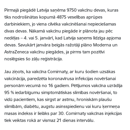
Pirmajā piegādē Latvija saņēma 9750 vakcīnu devas, kuras
tiks nodrošinātas kopumā 4875 veselības aprūpes
darbiniekiem, jo viena cilvēka vakcinēšanai nepieciešamas
divas devas. Nākamā vakcīnu piegāde ir plānota jau pēc
nedēļas – 4. vai 5. janvārī, kad Latvija saņems līdzīga apjoma
devas. Savukārt janvāra beigās ražotāji plāno Moderna un
AstraZeneca vakcīnu piegādes, ja pirms tam pozitīvi
noslēgsies šo zāļu reģistrācija.
Jau ziņots, ka vakcīna Comirnaty, ar kuru šodien uzsākas
vakcinācija, paredzēta koronavīrusa infekcijas novēršanai
personām vecumā no 16 gadiem. Pētījumos vakcīna uzrādīja
95 % iedarbīgumu simptomātiskas slimības novēršanai, to
vidū pacientiem, kas sirgst ar astmu, hroniskām plaušu
slimībām, diabētu, augstu asinsspiedienu vai kuru ķermeņa
masas indekss ir lielāks par 30. Comirnaty vakcīnas injekcijas
tiek veiktas rokā ar vismaz 21 dienas intervālu.