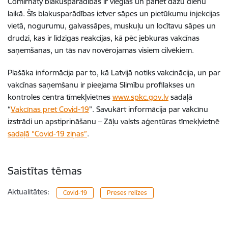
Comirnaty blakusparādības ir vieglas un pāriet dažu dienu
laikā. Šīs blakusparādības ietver sāpes un pietūkumu injekcijas
vietā, nogurumu, galvassāpes, muskuļu un locītavu sāpes un
drudzi, kas ir līdzīgas reakcijas, kā pēc jebkuras vakcīnas
saņemšanas, un tās nav novērojamas visiem cilvēkiem.
Plašāka informācija par to, kā Latvijā notiks vakcinācija, un par
vakcīnas saņemšanu ir pieejama Slimību profilakses un
kontroles centra tīmekļvietnes
www.spkc.gov.lv
sadaļā
“
Vakcīnas pret Covid-19
”. Savukārt informācija par vakcīnu
izstrādi un apstiprināšanu – Zāļu valsts aģentūras tīmekļvietnē
sadaļā “Covid-19 ziņas”
.
Saistītas tēmas
Aktualitātes:
Covid-19
Preses relīzes