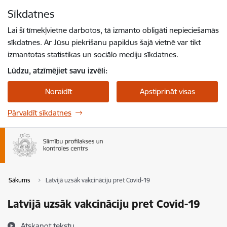
Pāriet uz lapas saturu
Sīkdatnes
Spied
lai meklētu
Enter
Lai šī tīmekļvietne darbotos, tā izmanto obligāti nepieciešamās
sīkdatnes. Ar Jūsu piekrišanu papildus šajā vietnē var tikt
izmantotas statistikas un sociālo mediju sīkdatnes.
Lūdzu, atzīmējiet savu izvēli:
Noraidīt
Apstiprināt visas
Pārvaldīt sīkdatnes
Sākums
Latvijā uzsāk vakcināciju pret Covid-19
Latvijā uzsāk vakcināciju pret Covid-19
Atskaņot tekstu