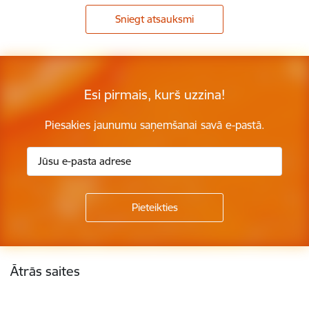
Sniegt atsauksmi
Esi pirmais, kurš uzzina!
Piesakies jaunumu saņemšanai savā e-pastā.
Kājene
Ātrās saites