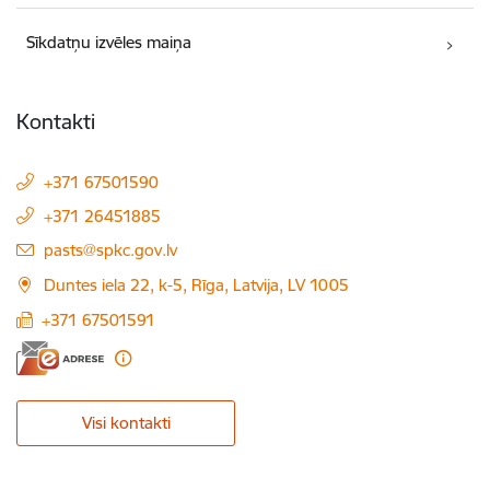
Sīkdatņu izvēles maiņa
Kontakti
+371 67501590
+371 26451885
E-pasts:
pasts@spkc.gov.lv
Duntes iela 22, k-5, Rīga, Latvija, LV 1005
+371 67501591
Visi kontakti