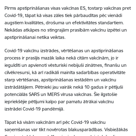
Pirms apstiprināšanas visas vakcīnas ES, tostarp vakcīnas pret
Covid-19, tāpat kā visas zāles tiek pārbaudītas pēc vienādi
augstiem kvalitātes, drošuma un efektivitātes standartiem.
Nekādas atkāpes no stingrajām prasībām vakcīnu izpētei un
apstiprināšanai netika veiktas.
Covid-19 vakcīnu izstrādes, vērtēšanas un apstiprināšanas
process ir prasījis mazāk laika nekā citām vakcīnām, jo ir
ieguldīti un apvienoti vēsturiski nebijuši zinātnes, finanšu un
cilvēkresursi, kā arī radikāli mainīta sadarbības operativitāte
starp vērtēšanas, apstiprināšanas iestādēm un vakcīnu
izstrādātājiem. Pētnieki jau vairāk nekā 10 gadus ir pētījuši
potenciālās SARS un MERS vīrusa vakcīnas. Šie ilgstošie
iepriekšējie pētījumi kalpo par pamatu ātrākai vakcīnu
izstrādei Covid-19 pandēmijā.
Tāpat kā visām vakcīnām arī pēc Covid-19 vakcīnu
saņemšanas var tikt novērotas blakusparādības. Visbiežākās