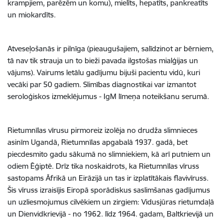
krampjiem, parēzēm un komu), mielīts, hepatīts, pankreatīts
un miokardīts.
Atveseļošanās ir pilnīga (pieaugušajiem, salīdzinot ar bērniem,
tā nav tik strauja un to bieži pavada ilgstošas mialģijas un
vājums). Vairums letālu gadījumu bijuši pacientu vidū, kuri
vecāki par 50 gadiem. Slimības diagnostikai var izmantot
seroloģiskos izmeklējumus - IgM līmeņa noteikšanu serumā.
Rietumnīlas vīrusu pirmoreiz izolēja no drudža slimnieces
asinīm Ugandā, Rietumnīlas apgabalā 1937. gadā, bet
piecdesmito gadu sākumā no slimniekiem, kā arī putniem un
odiem Ēģiptē. Drīz tika noskaidrots, ka Rietumnīlas vīruss
sastopams Āfrikā un Eirāzijā un tas ir izplatītākais flavivīruss.
Šis vīruss izraisījis Eiropā sporādiskus saslimšanas gadījumus
un uzliesmojumus cilvēkiem un zirgiem: Vidusjūras rietumdaļā
un Dienvidkrievijā - no 1962. līdz 1964. gadam, Baltkrievijā un