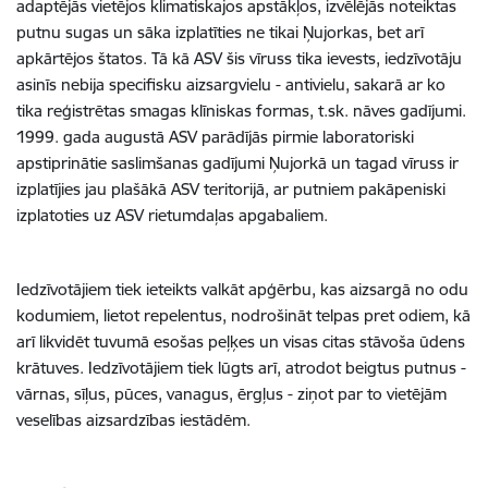
adaptējās vietējos klimatiskajos apstākļos, izvēlējās noteiktas
putnu sugas un sāka izplatīties ne tikai Ņujorkas, bet arī
apkārtējos štatos. Tā kā ASV šis vīruss tika ievests, iedzīvotāju
asinīs nebija specifisku aizsargvielu - antivielu, sakarā ar ko
tika reģistrētas smagas klīniskas formas, t.sk. nāves gadījumi.
1999. gada augustā ASV parādījās pirmie laboratoriski
apstiprinātie saslimšanas gadījumi Ņujorkā un tagad vīruss ir
izplatījies jau plašākā ASV teritorijā, ar putniem pakāpeniski
izplatoties uz ASV rietumdaļas apgabaliem.
Iedzīvotājiem tiek ieteikts valkāt apģērbu, kas aizsargā no odu
kodumiem, lietot repelentus, nodrošināt telpas pret odiem, kā
arī likvidēt tuvumā esošas peļķes un visas citas stāvoša ūdens
krātuves. Iedzīvotājiem tiek lūgts arī, atrodot beigtus putnus -
vārnas, sīļus, pūces, vanagus, ērgļus - ziņot par to vietējām
veselības aizsardzības iestādēm.