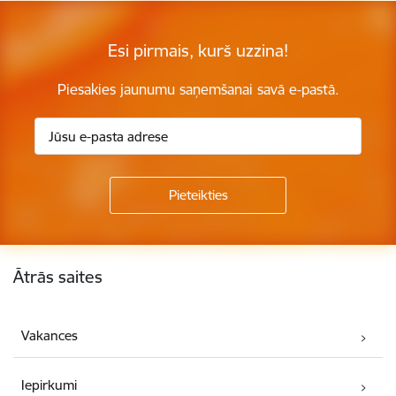
Esi pirmais, kurš uzzina!
Piesakies jaunumu saņemšanai savā e-pastā.
Kājene
Ātrās saites
Vakances
Iepirkumi