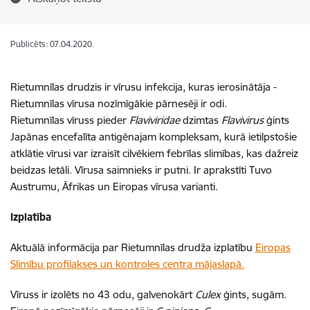
Publicēts: 07.04.2020.
Rietumnīlas drudzis ir vīrusu infekcija, kuras ierosinātāja -
Rietumnīlas vīrusa nozīmīgākie pārnesēji ir odi.
Rietumnīlas vīruss pieder
Flaviviridae
dzimtas
Flavivirus
ģints
Japānas encefalīta antigēnajam kompleksam, kurā ietilpstošie
atklātie vīrusi var izraisīt cilvēkiem febrīlas slimības, kas dažreiz
beidzas letāli. Vīrusa saimnieks ir putni. Ir aprakstīti Tuvo
Austrumu, Āfrikas un Eiropas vīrusa varianti.
Izplatība
Aktuālā informācija par Rietumnīlas drudža izplatību
Eiropas
Slimību profilakses un kontroles centra mājaslapā.
Vīruss ir izolēts no 43 odu, galvenokārt
Culex
ģints, sugām.