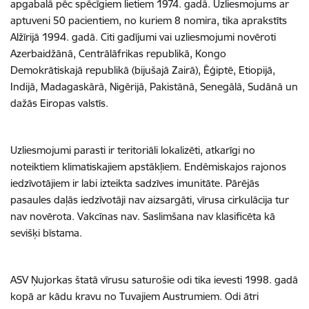
apgabalā pēc spēcīgiem lietiem 1974. gadā. Uzliesmojums ar
aptuveni 50 pacientiem, no kuriem 8 nomira, tika aprakstīts
Alžīrijā 1994. gadā. Citi gadījumi vai uzliesmojumi novēroti
Azerbaidžānā, Centrālāfrikas republikā, Kongo
Demokrātiskajā republikā (bijušajā Zairā), Ēģiptē, Etiopijā,
Indijā, Madagaskārā, Nigērijā, Pakistānā, Senegālā, Sudānā un
dažās Eiropas valstīs.
Uzliesmojumi parasti ir teritoriāli lokalizēti, atkarīgi no
noteiktiem klimatiskajiem apstākļiem. Endēmiskajos rajonos
iedzīvotājiem ir labi izteikta sadzīves imunitāte. Pārējās
pasaules daļās iedzīvotāji nav aizsargāti, vīrusa cirkulācija tur
nav novērota. Vakcīnas nav. Saslimšana nav klasificēta kā
sevišķi bīstama.
ASV Ņujorkas štatā vīrusu saturošie odi tika ievesti 1998. gadā
kopā ar kādu kravu no Tuvajiem Austrumiem. Odi ātri