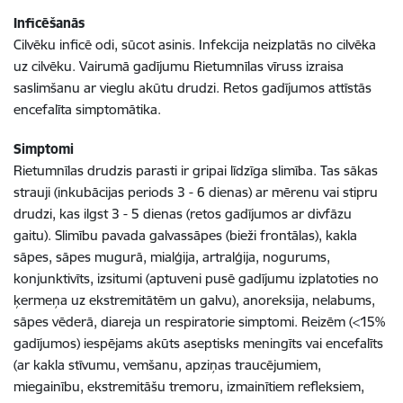
Inficēšanās
Cilvēku inficē odi, sūcot asinis. Infekcija neizplatās no cilvēka
uz cilvēku. Vairumā gadījumu Rietumnīlas vīruss izraisa
saslimšanu ar vieglu akūtu drudzi. Retos gadījumos attīstās
encefalīta simptomātika.
Simptomi
Rietumnīlas drudzis parasti ir gripai līdzīga slimība. Tas sākas
strauji (inkubācijas periods 3 - 6 dienas) ar mērenu vai stipru
drudzi, kas ilgst 3 - 5 dienas (retos gadījumos ar divfāzu
gaitu). Slimību pavada galvassāpes (bieži frontālas), kakla
sāpes, sāpes mugurā, mialģija, artralģija, nogurums,
konjunktivīts, izsitumi (aptuveni pusē gadījumu izplatoties no
ķermeņa uz ekstremitātēm un galvu), anoreksija, nelabums,
sāpes vēderā, diareja un respiratorie simptomi. Reizēm (<15%
gadījumos) iespējams akūts aseptisks meningīts vai encefalīts
(ar kakla stīvumu, vemšanu, apziņas traucējumiem,
miegainību, ekstremitāšu tremoru, izmainītiem refleksiem,