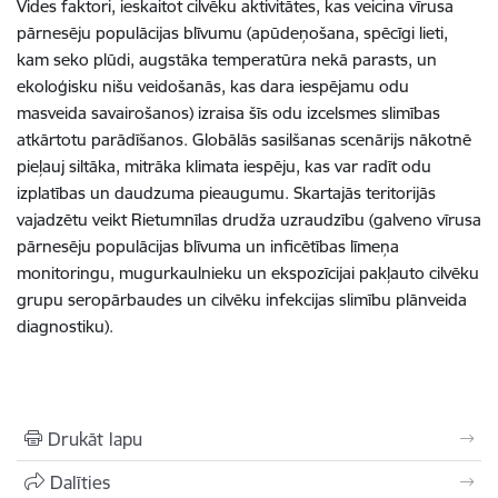
Vides faktori, ieskaitot cilvēku aktivitātes, kas veicina vīrusa
pārnesēju populācijas blīvumu (apūdeņošana, spēcīgi lieti,
kam seko plūdi, augstāka temperatūra nekā parasts, un
ekoloģisku nišu veidošanās, kas dara iespējamu odu
masveida savairošanos) izraisa šīs odu izcelsmes slimības
atkārtotu parādīšanos. Globālās sasilšanas scenārijs nākotnē
pieļauj siltāka, mitrāka klimata iespēju, kas var radīt odu
izplatības un daudzuma pieaugumu. Skartajās teritorijās
vajadzētu veikt Rietumnīlas drudža uzraudzību (galveno vīrusa
pārnesēju populācijas blīvuma un inficētības līmeņa
monitoringu, mugurkaulnieku un ekspozīcijai pakļauto cilvēku
grupu seropārbaudes un cilvēku infekcijas slimību plānveida
diagnostiku).
Drukāt lapu
Dalīties