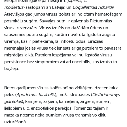
Eiropā nozīmīgākie pārnesēji ir
C.pipiens
,
C.
modestus
(sastopami arī Latvijā) un
Coquillettidia richardii
.
Atsevišķos gadījumos vīruss izolēts arī no citām hematofāgām
posmkāju sugām. Savvaļas putni ir galvenais Rietumnīlas
vīrusa rezervuārs. Vīruss izolēts no dažādām ūdens un
sauszemes putnu sugām, kurām novērota ilgstoša augsta
virēmija, kas ir pietiekama, lai inficētu odus. Eirāzijas
mērenajās joslās vīruss tiek ienests ar gājputniem to pavasara
migrācijas laikā. Putniem iespējama vai nu ilgstoša vīrusu
persistence bez simptomiem vai arī encefalīts, kas izraisa to
bojāeju.
Retos gadījumos vīruss izolēts arī no zīdītājiem: dzeltenkakla
peles (
Apodemus flavicollis
), meža strupastes (
Clethrionomys
glareolus
), kāmjiem, zaķiem, kamieļiem, zirgiem, suņiem,
liellopiem u.c. enzootiskos perēkļos. Tomēr zīdītājiem ir
mazāka nozīme nekā putniem vīrusa transmisīvo ciklu
uzturēšanā.