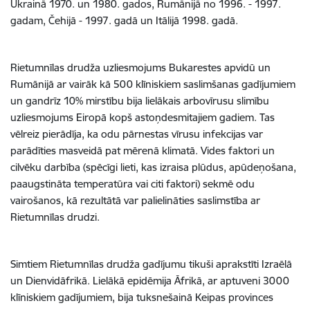
Ukrainā 1970. un 1980. gados, Rumānijā no 1996. - 1997.
gadam, Čehijā - 1997. gadā un Itālijā 1998. gadā.
Rietumnīlas drudža uzliesmojums Bukarestes apvidū un
Rumānijā ar vairāk kā 500 klīniskiem saslimšanas gadījumiem
un gandrīz 10% mirstību bija lielākais arbovīrusu slimību
uzliesmojums Eiropā kopš astoņdesmitajiem gadiem. Tas
vēlreiz pierādīja, ka odu pārnestas vīrusu infekcijas var
parādīties masveidā pat mērenā klimatā. Vides faktori un
cilvēku darbība (spēcīgi lieti, kas izraisa plūdus, apūdeņošana,
paaugstināta temperatūra vai citi faktori) sekmē odu
vairošanos, kā rezultātā var palielināties saslimstība ar
Rietumnīlas drudzi.
Simtiem Rietumnīlas drudža gadījumu tikuši aprakstīti Izraēlā
un Dienvidāfrikā. Lielākā epidēmija Āfrikā, ar aptuveni 3000
klīniskiem gadījumiem, bija tuksnešainā Keipas provinces