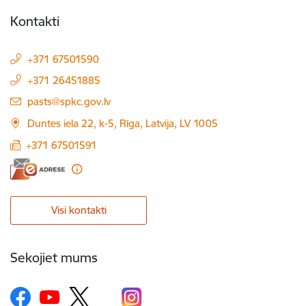
Kontakti
+371 67501590
+371 26451885
E-pasts:
pasts@spkc.gov.lv
Duntes iela 22, k-5, Rīga, Latvija, LV 1005
+371 67501591
Visi kontakti
Sekojiet mums