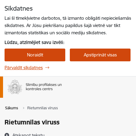
Pāriet uz lapas saturu
Sīkdatnes
Spied
lai meklētu
Enter
Lai šī tīmekļvietne darbotos, tā izmanto obligāti nepieciešamās
sīkdatnes. Ar Jūsu piekrišanu papildus šajā vietnē var tikt
izmantotas statistikas un sociālo mediju sīkdatnes.
Lūdzu, atzīmējiet savu izvēli:
Noraidīt
Apstiprināt visas
Pārvaldīt sīkdatnes
Sākums
Rietumnīlas vīruss
Rietumnīlas vīruss
Atskaņot tekstu