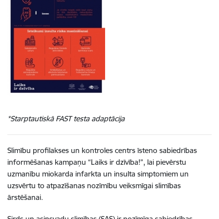
*Starptautiskā FAST testa adaptācija
Slimību profilakses un kontroles centrs īsteno sabiedrības
informēšanas kampaņu “Laiks ir dzīvība!”, lai pievērstu
uzmanību miokarda infarkta un insulta simptomiem un
uzsvērtu to atpazīšanas nozīmību veiksmīgai slimības
ārstēšanai.
Sirds un asinsvadu slimības (SAS) ir nozīmīga sabiedrības