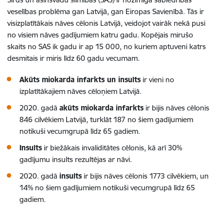
veselības problēma gan Latvijā, gan Eiropas Savienībā. Tās ir
visizplatītākais nāves cēlonis Latvijā, veidojot vairāk nekā pusi
no visiem nāves gadījumiem katru gadu. Kopējais mirušo
skaits no SAS ik gadu ir ap 15 000, no kuriem aptuveni katrs
desmitais ir miris līdz 60 gadu vecumam.
Akūts miokarda infarkts un insults
ir vieni no
izplatītākajiem nāves cēloņiem Latvijā.
2020. gadā
akūts miokarda infarkts
ir bijis nāves cēlonis
846 cilvēkiem Latvijā, turklāt 187 no šiem gadījumiem
notikuši vecumgrupā līdz 65 gadiem.
Insults
ir biežākais invaliditātes cēlonis, kā arī 30%
gadījumu insults rezultējas ar nāvi.
2020. gadā
insults
ir bijis nāves cēlonis 1773 cilvēkiem, un
14% no šiem gadījumiem notikuši vecumgrupā līdz 65
gadiem.