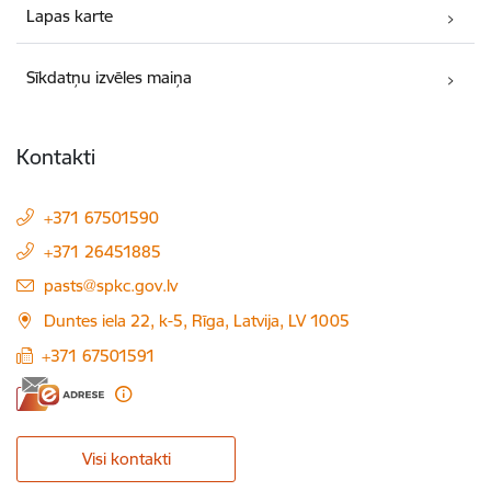
Lapas karte
Sīkdatņu izvēles maiņa
Kontakti
+371 67501590
+371 26451885
E-pasts:
pasts@spkc.gov.lv
Duntes iela 22, k-5, Rīga, Latvija, LV 1005
+371 67501591
Visi kontakti