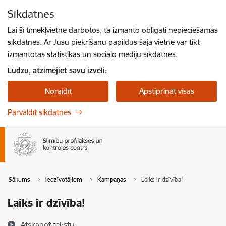
Pāriet uz lapas saturu
Sīkdatnes
Spied
lai meklētu
Enter
Lai šī tīmekļvietne darbotos, tā izmanto obligāti nepieciešamās
sīkdatnes. Ar Jūsu piekrišanu papildus šajā vietnē var tikt
izmantotas statistikas un sociālo mediju sīkdatnes.
Lūdzu, atzīmējiet savu izvēli:
Noraidīt
Apstiprināt visas
Pārvaldīt sīkdatnes
Sākums
Iedzīvotājiem
Kampaņas
Laiks ir dzīvība!
Laiks ir dzīvība!
Atskaņot tekstu