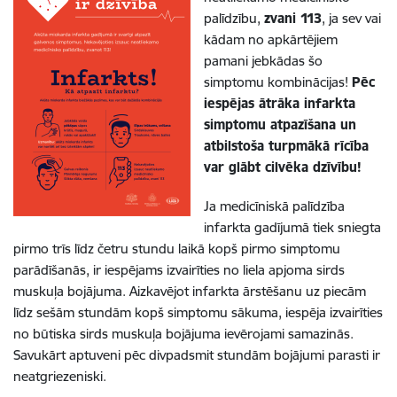
palīdzību,
zvani 113
, ja sev vai
kādam no apkārtējiem
pamani jebkādas šo
simptomu kombinācijas!
Pēc
iespējas ātrāka infarkta
simptomu atpazīšana un
atbilstoša turpmākā rīcība
var glābt cilvēka dzīvību!
Ja medicīniskā palīdzība
infarkta gadījumā tiek sniegta
pirmo trīs līdz četru stundu laikā kopš pirmo simptomu
parādīšanās, ir iespējams izvairīties no liela apjoma sirds
muskuļa bojājuma. Aizkavējot infarkta ārstēšanu uz piecām
līdz sešām stundām kopš simptomu sākuma, iespēja izvairīties
no būtiska sirds muskuļa bojājuma ievērojami samazinās.
Savukārt aptuveni pēc divpadsmit stundām bojājumi parasti ir
neatgriezeniski.