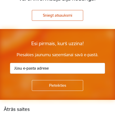
Sniegt atsauksmi
Esi pirmais, kurš uzzina!
Piesakies jaunumu saņemšanai savā e-pastā.
Kājene
Ātrās saites