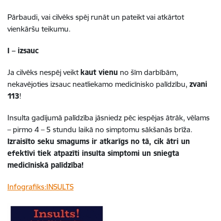
Pārbaudi, vai cilvēks spēj runāt un pateikt vai atkārtot
vienkāršu teikumu.
I – izsauc
Ja cilvēks nespēj veikt
kaut vienu
no šīm darbībām,
nekavējoties izsauc neatliekamo medicīnisko palīdzību,
zvani
113
!
Insulta gadījumā palīdzība jāsniedz pēc iespējas ātrāk, vēlams
– pirmo 4 – 5 stundu laikā no simptomu sākšanās brīža.
Izraisīto seku smagums ir atkarīgs no tā, cik ātri un
efektīvi tiek atpazīti insulta simptomi un sniegta
medicīniskā palīdzība!
Infografiks:INSULTS