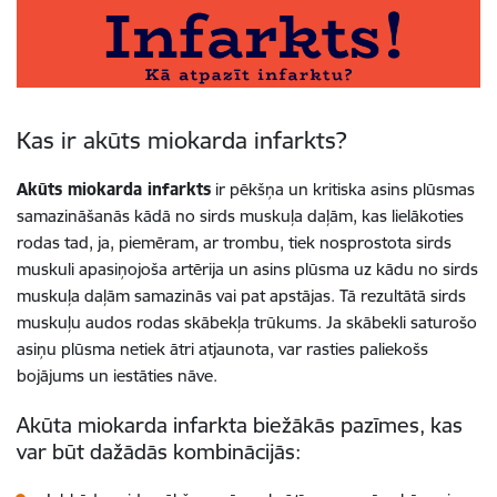
Kas ir akūts miokarda infarkts?
Akūts miokarda infarkts
ir pēkšņa un kritiska asins plūsmas
samazināšanās kādā no sirds muskuļa daļām, kas lielākoties
rodas tad, ja, piemēram, ar trombu, tiek nosprostota sirds
muskuli apasiņojoša artērija
un asins plūsma uz kādu no sirds
muskuļa daļām samazinās vai pat apstājas. Tā rezultātā sirds
muskuļu audos rodas skābekļa trūkums. Ja skābekli saturošo
asiņu plūsma netiek ātri atjaunota, var rasties paliekošs
bojājums un iestāties nāve.
Akūta miokarda infarkta biežākās pazīmes, kas
var būt dažādās kombinācijās: