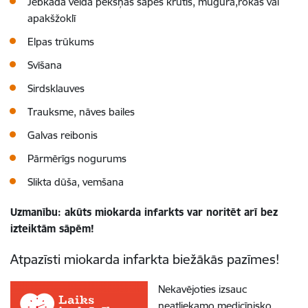
Jebkāda veida pēkšņas sāpes krūtīs, mugurā,rokās vai
apakšžoklī
Elpas trūkums
Svīšana
Sirdsklauves
Trauksme, nāves bailes
Galvas reibonis
Pārmērīgs nogurums
Slikta dūša, vemšana
Uzmanību: akūts miokarda infarkts var noritēt arī bez
izteiktām sāpēm!
Atpazīsti miokarda infarkta biežākās pazīmes!
Nekavējoties izsauc
neatliekamo medicīnisko