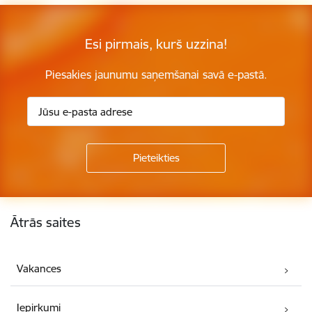
Esi pirmais, kurš uzzina!
Piesakies jaunumu saņemšanai savā e-pastā.
Kājene
Ātrās saites
Vakances
Iepirkumi