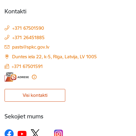
Kontakti
+371 67501590
+371 26451885
E-pasts:
pasts@spkc.gov.lv
Duntes iela 22, k-5, Rīga, Latvija, LV 1005
+371 67501591
Visi kontakti
Sekojiet mums