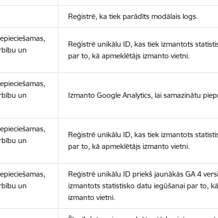
Reģistrē, ka tiek parādīts modālais logs.
nepieciešamas,
Reģistrē unikālu ID, kas tiek izmantots statist
arbību un
par to, kā apmeklētājs izmanto vietni.
nepieciešamas,
arbību un
Izmanto Google Analytics, lai samazinātu piep
nepieciešamas,
Reģistrē unikālu ID, kas tiek izmantots statist
arbību un
par to, kā apmeklētājs izmanto vietni.
nepieciešamas,
Reģistrē unikālu ID priekš jaunākās GA 4 versij
arbību un
izmantots statistisko datu iegūšanai par to, k
izmanto vietni.