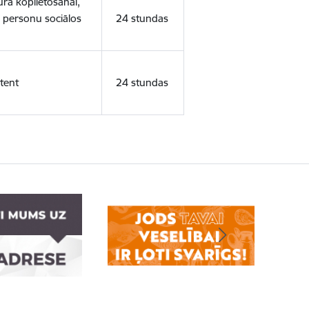
ura koplietošanai,
o personu sociālos
24 stundas
tent
24 stundas