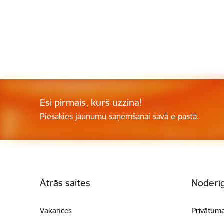
Esi pirmais, kurš uzzina!
Piesakies jaunumu saņemšanai savā e-pastā.
Kājene
Ātrās saites
Noderīg
Vakances
Privātuma