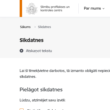
Pāriet uz lapas saturu
Par mums
Pērtiķu bakas
Sākums
Sīkdatnes
Sīkdatnes
Atskaņot tekstu
Lai šī tīmekļvietne darbotos, tā izmanto obligāti nepiec
sīkdatnes.
Pielāgot sīkdatnes
Lūdzu, atzīmējiet savu izvēli: