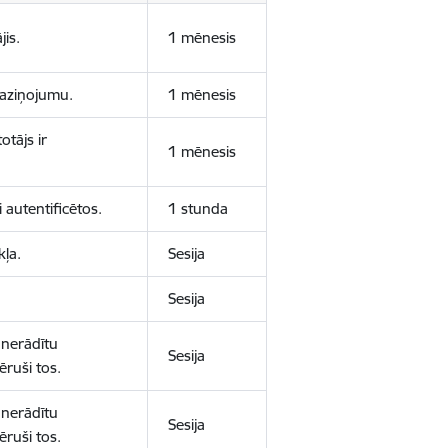
jis.
1 mēnesis
 paziņojumu.
1 mēnesis
otājs ir
1 mēnesis
 autentificētos.
1 stunda
kļa.
Sesija
Sesija
 nerādītu
Sesija
ēruši tos.
 nerādītu
Sesija
ēruši tos.