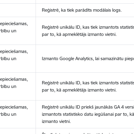
Reģistrē, ka tiek parādīts modālais logs.
nepieciešamas,
Reģistrē unikālu ID, kas tiek izmantots statist
arbību un
par to, kā apmeklētājs izmanto vietni.
nepieciešamas,
arbību un
Izmanto Google Analytics, lai samazinātu piep
nepieciešamas,
Reģistrē unikālu ID, kas tiek izmantots statist
arbību un
par to, kā apmeklētājs izmanto vietni.
nepieciešamas,
Reģistrē unikālu ID priekš jaunākās GA 4 versij
arbību un
izmantots statistisko datu iegūšanai par to, k
izmanto vietni.