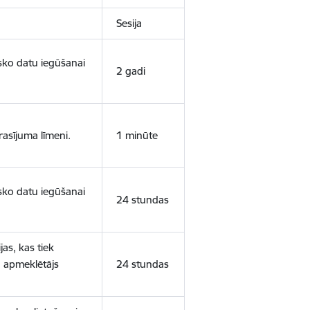
Sesija
isko datu iegūšanai
2 gadi
rasījuma līmeni.
1 minūte
isko datu iegūšanai
24 stundas
as, kas tiek
ā apmeklētājs
24 stundas