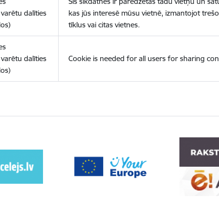
es
Šīs sīkdatnes ir paredzētas tādu vietņu un sat
varētu dalīties
kas jūs interesē mūsu vietnē, izmantojot treš
los)
tīklus vai citas vietnes.
es
varētu dalīties
Cookie is needed for all users for sharing con
los)