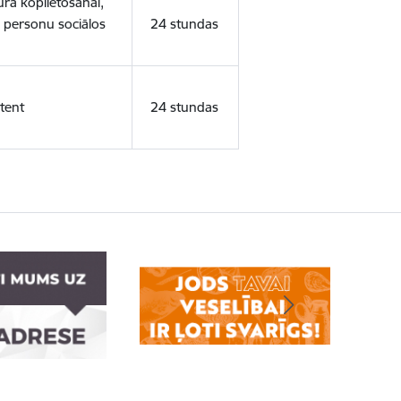
ura koplietošanai,
o personu sociālos
24 stundas
tent
24 stundas