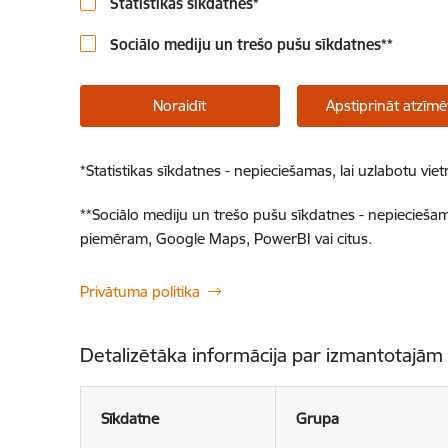
Statistikas sīkdatnes
*
Sociālo mediju un trešo pušu sīkdatnes
**
Noraidīt
Apstiprināt atzīmē
*
Statistikas sīkdatnes - nepieciešamas, lai uzlabotu v
**
Sociālo mediju un trešo pušu sīkdatnes - nepieciešamas
piemēram, Google Maps, PowerBI vai citus.
Privātuma politika
Detalizētāka informācija par izmantotajām
Sīkdatne
Grupa