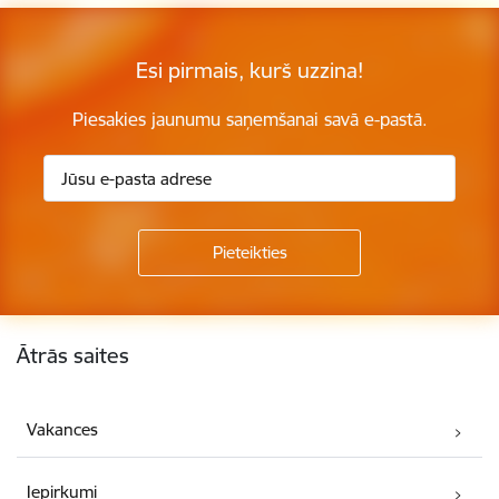
Esi pirmais, kurš uzzina!
Piesakies jaunumu saņemšanai savā e-pastā.
Kājene
Ātrās saites
Vakances
Iepirkumi