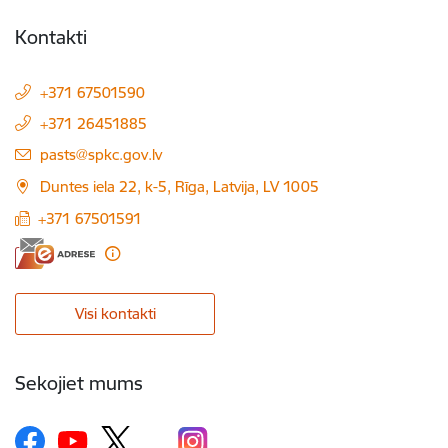
Kontakti
+371 67501590
+371 26451885
E-pasts:
pasts@spkc.gov.lv
Duntes iela 22, k-5, Rīga, Latvija, LV 1005
+371 67501591
Visi kontakti
Sekojiet mums