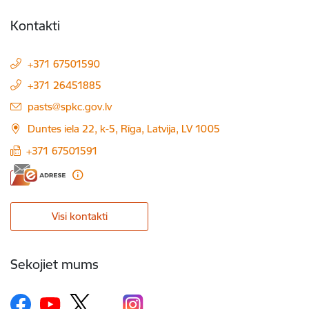
Kontakti
+371 67501590
+371 26451885
E-pasts:
pasts@spkc.gov.lv
Duntes iela 22, k-5, Rīga, Latvija, LV 1005
+371 67501591
Visi kontakti
Sekojiet mums