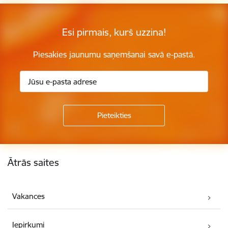
Esi pirmais, kurš uzzina!
Piesakies jaunumu saņemšanai savā e-pastā.
Kājene
Ātrās saites
Vakances
Iepirkumi