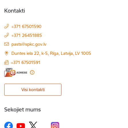
Kontakti
+371 67501590
+371 26451885
E-pasts:
pasts@spkc.gov.lv
Duntes iela 22, k-5, Rīga, Latvija, LV 1005
+371 67501591
Visi kontakti
Sekojiet mums