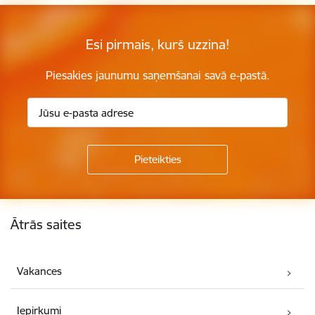
Esi pirmais, kurš uzzina!
Piesakies jaunumu saņemšanai savā e-pastā.
Kājene
Ātrās saites
Vakances
Iepirkumi