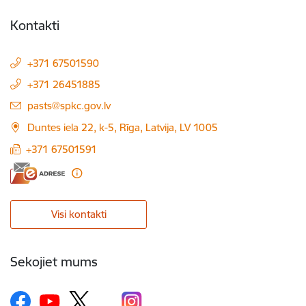
Kontakti
+371 67501590
+371 26451885
E-pasts:
pasts@spkc.gov.lv
Duntes iela 22, k-5, Rīga, Latvija, LV 1005
+371 67501591
Visi kontakti
Sekojiet mums