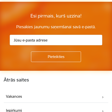
Esi pirmais, kurš uzzina!
Piesakies jaunumu saņemšanai savā e-pastā.
Kājene
Ātrās saites
Vakances
Iepirkumi