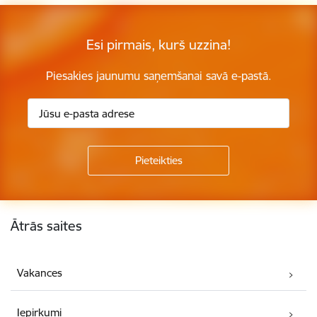
Esi pirmais, kurš uzzina!
Piesakies jaunumu saņemšanai savā e-pastā.
Kājene
Ātrās saites
Vakances
Iepirkumi