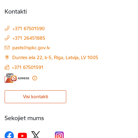
Kontakti
+371 67501590
+371 26451885
E-pasts:
pasts@spkc.gov.lv
Duntes iela 22, k-5, Rīga, Latvija, LV 1005
+371 67501591
Visi kontakti
Sekojiet mums