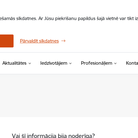
iešamās sīkdatnes. Ar Jūsu piekrišanu papildus šajā vietnē var tikt i
Pārvaldīt sīkdatnes
Aktualitātes
Iedzīvotājiem
Profesionāļiem
Konta
Vai šī informācija bija noderīga?