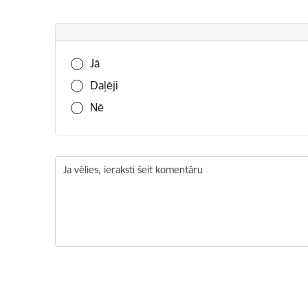
Vai šī informācija bija noderīga?
Jā
Daļēji
Nē
Ja vēlies, ieraksti šeit komentāru