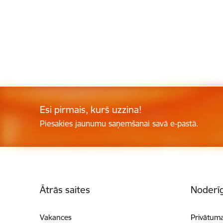
Esi pirmais, kurš uzzina!
Piesakies jaunumu saņemšanai savā e-pastā.
Kājene
Ātrās saites
Noderīg
Vakances
Privātuma