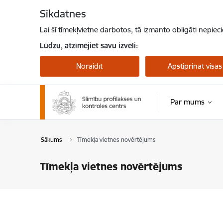
Pāriet uz lapas saturu
Sīkdatnes
Lai šī tīmekļvietne darbotos, tā izmanto obligāti nepiec
Lūdzu, atzīmējiet savu izvēli:
Noraidīt
Apstiprināt visas
Par mums
Pērtiķu bakas
Sākums
Tīmekļa vietnes novērtējums
Tīmekļa vietnes novērtējums