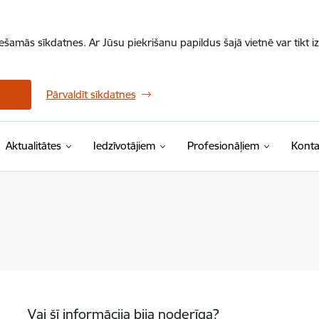
iešamās sīkdatnes. Ar Jūsu piekrišanu papildus šajā vietnē var tikt i
Pārvaldīt sīkdatnes
Aktualitātes
Iedzīvotājiem
Profesionāļiem
Konta
Vai šī informācija bija noderīga?