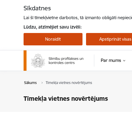
Pāriet uz lapas saturu
Sīkdatnes
Lai šī tīmekļvietne darbotos, tā izmanto obligāti nepiec
Lūdzu, atzīmējiet savu izvēli:
Noraidīt
Apstiprināt visas
Par mums
Pērtiķu bakas
Sākums
Tīmekļa vietnes novērtējums
Tīmekļa vietnes novērtējums