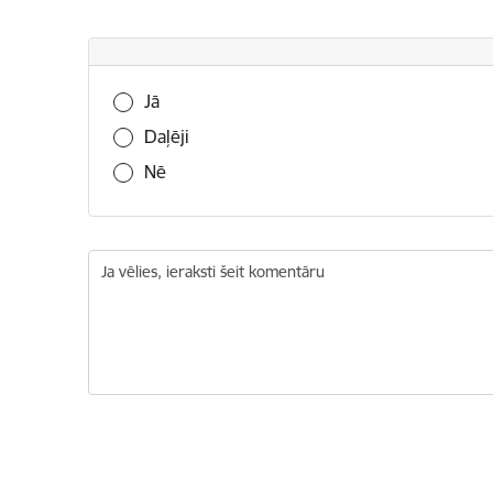
Vai šī informācija bija noderīga?
Jā
Daļēji
Nē
Ja vēlies, ieraksti šeit komentāru