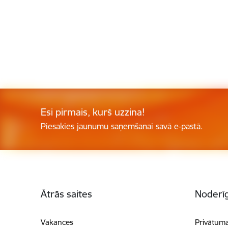
Esi pirmais, kurš uzzina!
Piesakies jaunumu saņemšanai savā e-pastā.
Kājene
Ātrās saites
Noderīg
Vakances
Privātuma