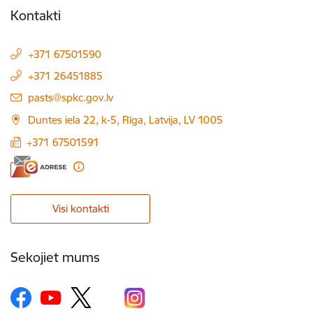
Kontakti
+371 67501590
+371 26451885
E-pasts:
pasts@spkc.gov.lv
Duntes iela 22, k-5, Rīga, Latvija, LV 1005
+371 67501591
Visi kontakti
Sekojiet mums