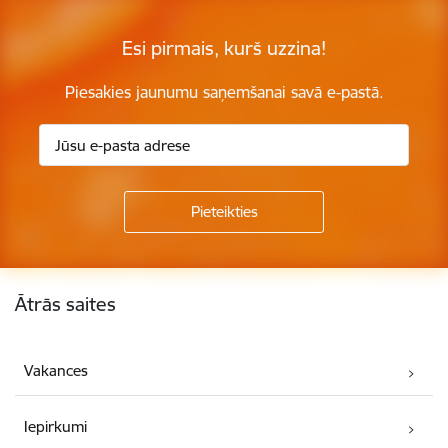
Esi pirmais, kurš uzzina!
Piesakies jaunumu saņemšanai savā e-pastā.
Kājene
Ātrās saites
Vakances
Iepirkumi