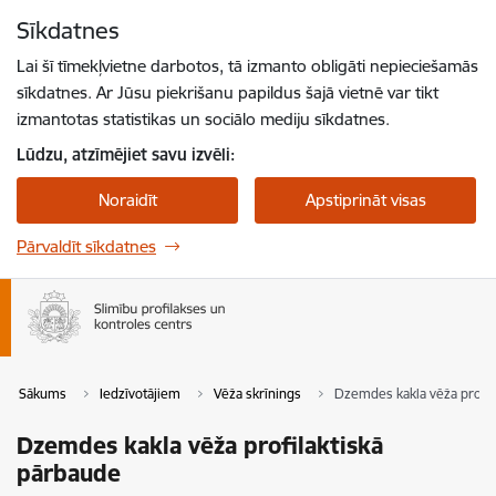
Pāriet uz lapas saturu
Sīkdatnes
Spied
lai meklētu
Enter
Lai šī tīmekļvietne darbotos, tā izmanto obligāti nepieciešamās
sīkdatnes. Ar Jūsu piekrišanu papildus šajā vietnē var tikt
izmantotas statistikas un sociālo mediju sīkdatnes.
Lūdzu, atzīmējiet savu izvēli:
Noraidīt
Apstiprināt visas
Pārvaldīt sīkdatnes
Sākums
Iedzīvotājiem
Vēža skrīnings
Dzemdes kakla vēža profil
Dzemdes kakla vēža profilaktiskā
pārbaude